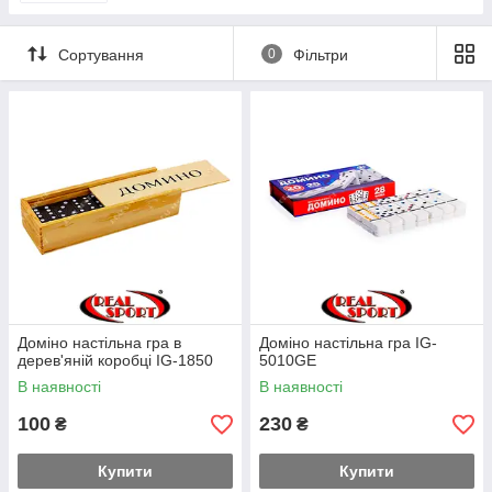
Сортування
0
Фільтри
Доміно настільна гра в
Доміно настільна гра IG-
дерев'яній коробці IG-1850
5010GE
В наявності
В наявності
100
230
₴
₴
Купити
Купити