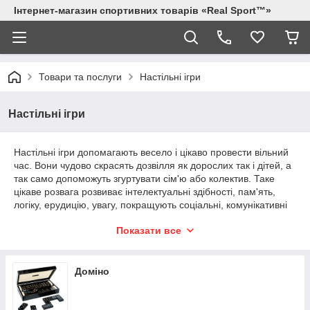
Інтернет-магазин спортивних товарів «Real Sport™»
Товари та послуги
Настільні ігри
Настільні ігри
Настільні ігри допомагають весело і цікаво провести вільний
час. Вони чудово скрасять дозвілля як дорослих так і дітей, а
так само допоможуть згуртувати сім'ю або колектив. Таке
цікаве розвага розвиває інтелектуальні здібності, пам'ять,
логіку, ерудицію, увагу, покращують соціальні, комунікативні
навички. «Настільні ігри» допоможуть відвернути дитину від
Показати все
сучасних гаджетів.
Купити настільні ігри для всього сімейства в
нашому онлайн-магазині
Доміно
Існують різні види настільних ігор, їх класифікують за типом
застосовуваних предметів, кількістю гравців, характером,