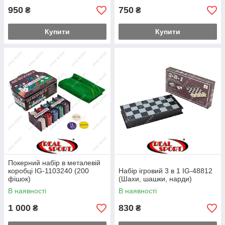
950
750
₴
₴
Купити
Купити
Покерний набір в металевій
коробці IG-1103240 (200
Набір ігровий 3 в 1 IG-48812
фішок)
(Шахи, шашки, нарди)
В наявності
В наявності
1 000
830
₴
₴