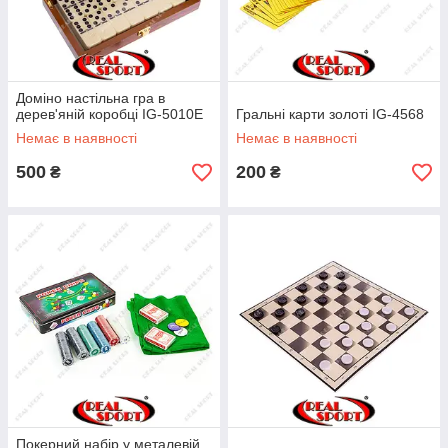
Доміно настільна гра в
дерев'яній коробці IG-5010E
Гральні карти золоті IG-4568
Немає в наявності
Немає в наявності
500
200
₴
₴
Покерний набір у металевій