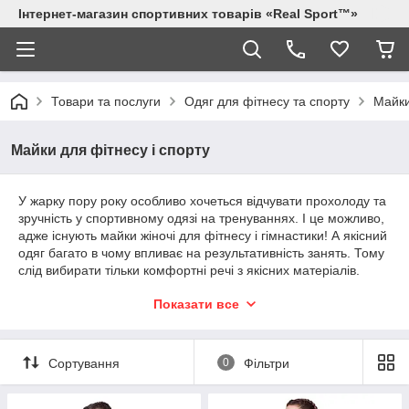
Інтернет-магазин спортивних товарів «Real Sport™»
Товари та послуги
Одяг для фітнесу та спорту
Майки
Майки для фітнесу і спорту
У жарку пору року особливо хочеться відчувати прохолоду та
зручність у спортивному одязі на тренуваннях. І це можливо,
адже існують майки жіночі для фітнесу і гімнастики! А якісний
одяг багато в чому впливає на результативність занять. Тому
слід вибирати тільки комфортні речі з якісних матеріалів.
Спортивні майки для гімнастики та танців виготовлені з
Показати все
м'якого, але міцного матеріалу біфлексу, у складі якого
міцний поліестер та еластан, що надає виробу потрібної
еластичності. Майка стрункішою фігуру і робить її
Сортування
0
Фільтри
привабливою, прилягає до тіла, але не здавлює, за умови
правильно підібраного розміру. Тканина має необхідну
вентиляцію, не викликає алергічних реакцій, не мнеться і