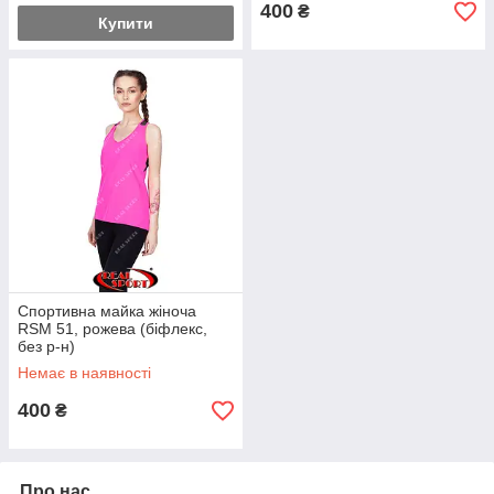
400
₴
Купити
Спортивна майка жіноча
RSM 51, рожева (біфлекс,
без р-н)
Немає в наявності
400
₴
Про нас