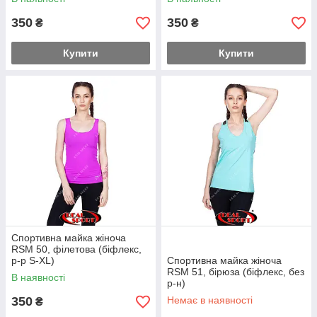
350
350
₴
₴
Купити
Купити
Спортивна майка жіноча
RSM 50, філетова (біфлекс,
р-р S-XL)
Спортивна майка жіноча
RSM 51, бірюза (біфлекс, без
В наявності
р-н)
350
Немає в наявності
₴