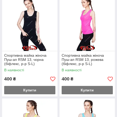
дуже приємна до тіла. Такий спортивний виріб підійде не
тільки для виснажливих тренувань, а й для легких піших
прогулянок.
Різноманітність жіночих майок на сайті «Real Sport» може
викликати легку розгубленість, адже тут ви знайдете подібні
спортивні товари на будь-який смак, розмір і колір. Купити
жіночі майки для фітнесу в нашому інтернет магазині
простіше простого, в добавок, ви можете підібрати відповідні
лосини або капрі і виграти на доставці.
Спортивна майка жіноча
Спортивна майка жіноча
Пуш-ап RSM 13, чорна
Пуш-ап RSM 13, рожева
(біфлекс, р-р S-L)
(біфлекс, р-р S-L)
В наявності
В наявності
400
400
₴
₴
Купити
Купити