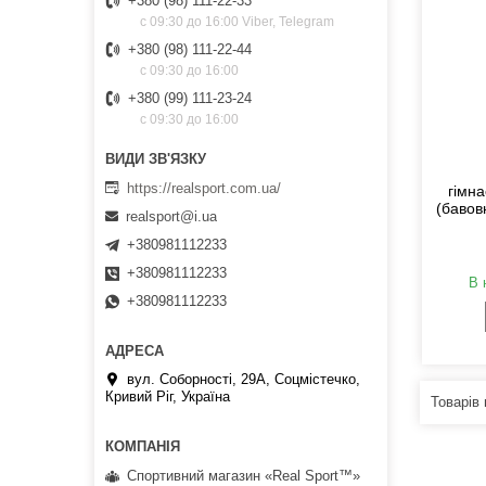
+380 (98) 111-22-33
с 09:30 до 16:00 Viber, Telegram
+380 (98) 111-22-44
с 09:30 до 16:00
+380 (99) 111-23-24
с 09:30 до 16:00
https://realsport.com.ua/
гімн
(бавов
realsport@i.ua
+380981112233
+380981112233
В 
+380981112233
вул. Соборності, 29А, Соцмістечко,
Кривий Ріг, Україна
Спортивний магазин «Real Sport™»