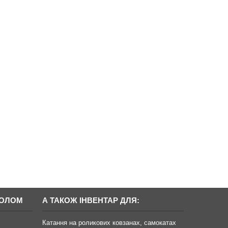
БОЛОМ
А ТАКОЖ ІНВЕНТАР ДЛЯ:
Катання на роликових ковзанах, самокатах