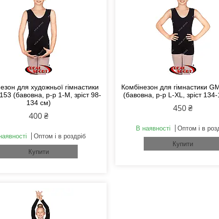
езон для художньої гімнастики
Комбінезон для гімнастики G
3 (бавовна, р-р 1-M, зріст 98-
(бавовна, р-р L-XL, зріст 134
134 см)
450 ₴
400 ₴
В наявності
Оптом і в роз
наявності
Оптом і в роздріб
Купити
Купити