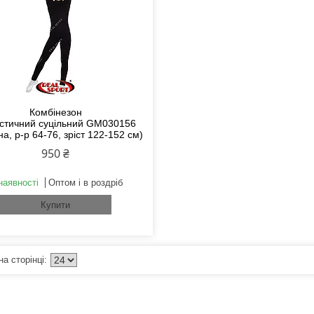
Комбінезон
астичний суцільний GM030156
на, р-р 64-76, зріст 122-152 см)
950 ₴
наявності
Оптом і в роздріб
Купити