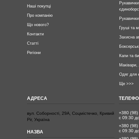
Рукавички
Наші покупці
єдиноборс
Про компанію
Рукавички
Що нового?
Груші та м
Контакти
Захисна а
Статті
Боксерськ
Регіони
Капи та б
Маківари,
Одяг для 
Ще >>>
+380 (98)
вул. Соборності, 29А, Соцмістечко, Кривий
с 09:30 д
Ріг, Україна
+380 (98)
с 09:30 д
+380 (99)