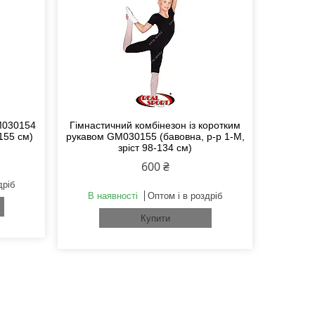
M030154
Гімнастичний комбінезон із коротким
-155 см)
рукавом GM030155 (бавовна, р-р 1-M,
зріст 98-134 см)
600 ₴
дріб
В наявності
Оптом і в роздріб
Купити