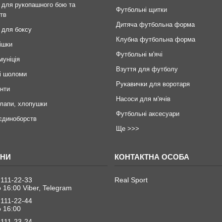
 для рукопашного бою та
Футбольні щитки
тв
Дитяча футбольна форма
 для боксу
Клубна футбольна форма
ішки
Футбольні м'ячі
муніція
Взуття для футболу
і шоломи
Рукавички для воротаря
инти
Насоси для м'ячів
 лапи, хлопушки
Футбольні аксесуари
єдиноборств
Ще >>>
 111-22-33
Real Sport
о 16:00 Viber, Telegram
 111-22-44
о 16:00
 111-23-24