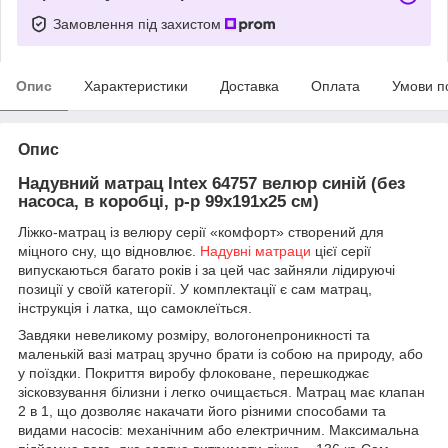
Замовлення під захистом
Опис
Характеристики
Доставка
Оплата
Умови п
Опис
Надувний матрац Intex 64757 велюр синій (без
насоса, в коробці, р-р 99х191х25 см)
Ліжко-матрац із велюру серії «комфорт» створений для
міцного сну, що відновлює.
Надувні матраци
цієї серії
випускаються багато років і за цей час зайняли лідируючі
позиції у своїй категорії.
У комплектації є сам матрац,
інструкція і латка, що самоклеїться.
Завдяки невеликому розміру, вологонепроникності та
маленькій вазі матрац зручно брати із собою на природу, або
у поїздки.
Покриття виробу флоковане, перешкоджає
зісковзування білизни і легко очищається.
Матрац має клапан
2 в 1, що дозволяє накачати його різними способами та
видами насосів: механічним або електричним.
Максимальна