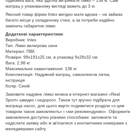
підйомна вага, яка здатна витримати ліжко – 136 кг.
Сам
матрац у упакованому вигляді важить до 3 кг.
Якісний товар фірми Intex вигідно мати вдома – не займає
багато місця у складеному стані, а за потреби надійно
замінить габаритне ліжко.
Додаткові характеристики
:
Виробник: Intex
Тип: Ліжко велюрова синя
Матеріал: ПВХ
Розміри: 99х191х25 см, в упаковці 9x28x32 см
Вага: 2,98 кг
Максимальне навантаження: 136 кг
Комплектація: Надувний матрац, самоклеюча латка,
інструкція
Колір: Синій
Замовити надувне ліжко можна в інтернет магазині «Real
Sport» швидко і недорого. Також тут зручно підібрати для
матраца насос, для цього варто подивитися розділи «з цим
товаром також замовляють» і «ми рекомендуємо». Оформити
замовлення доступно різними способами: заповнити та
надіслати заявку або ж зв'язатися з контактними номерами з
менеджерами сайту.