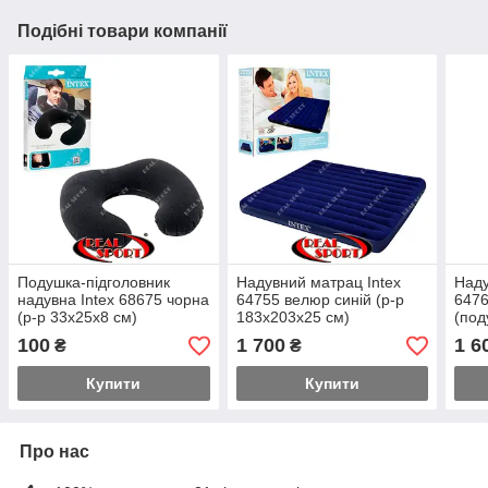
Подібні товари компанії
Подушка-підголовник
Надувний матрац Intex
Наду
надувна Intex 68675 чорна
64755 велюр синій (р-р
6476
(р-р 33х25x8 см)
183х203х25 см)
(под
152х
100
1 700
1 6
₴
₴
Купити
Купити
Про нас