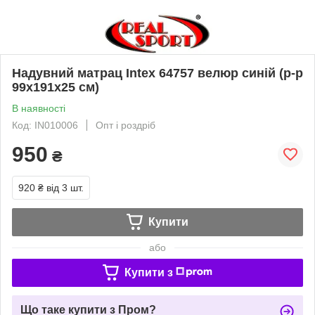
Надувний матрац Intex 64757 велюр синій (р-р
99х191х25 см)
В наявності
Код: IN010006
Опт і роздріб
950
₴
920 ₴
від 3 шт.
Купити
або
Купити з
Що таке купити з Пром?