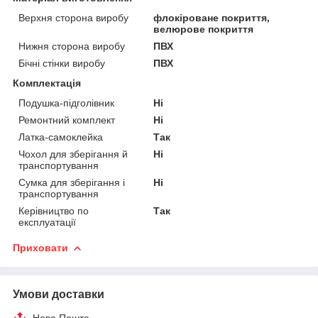
Верхня сторона виробу
флокіроване покриття,
велюрове покриття
Нижня сторона виробу
ПВХ
Бічні стінки виробу
ПВХ
Комплектація
Подушка-підголівник
Ні
Ремонтний комплект
Ні
Латка-самоклейка
Так
Чохол для зберігання й
Ні
транспортування
Сумка для зберігання і
Ні
транспортування
Керівництво по
Так
експлуатації
Приховати
Умови доставки
Нова Пошта