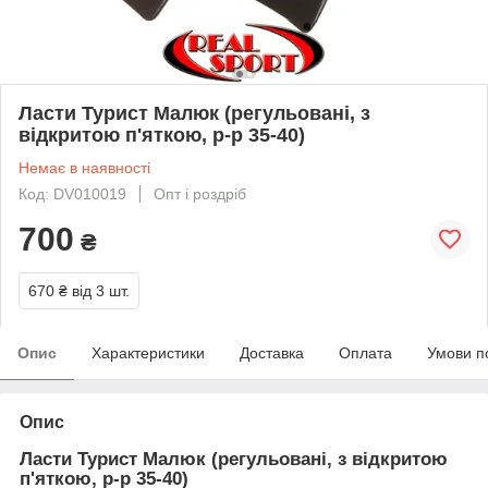
Ласти Турист Малюк (регульовані, з
відкритою п'яткою, р-р 35-40)
Немає в наявності
Код: DV010019
Опт і роздріб
700
₴
670 ₴
від 3 шт.
Опис
Характеристики
Доставка
Оплата
Умови п
Опис
Ласти Турист Малюк (регульовані, з відкритою
п'яткою, р-р 35-40)