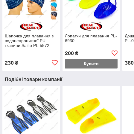
Шапочка для плавання з
Лопатки для плавання PL-
Дошк
водонепроникної PU
6930
PL-
тканини Sailto PL-5572
200
₴
230
380
₴
Купити
Подібні товари компанії