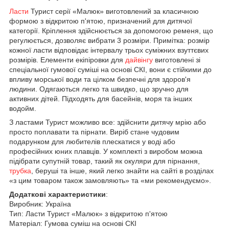
Ласти
Турист серії «Малюк» виготовлений за класичною
формою з відкритою п'ятою, призначений для дитячої
категорії.
Кріплення здійснюється за допомогою ременя, що
регулюється, дозволяє вибрати 3 розміри.
Примітка: розмір
кожної ласти відповідає інтервалу трьох суміжних взуттєвих
розмірів.
Елементи екіпіровки для
дайвінгу
виготовлені зі
спеціальної гумової суміші на основі СКІ, вони є стійкими до
впливу морської води та цілком безпечні для здоров'я
людини.
Одягаються легко та швидко, що зручно для
активних дітей.
Підходять для басейнів, моря та інших
водойм.
З ластами Турист можливо все: здійснити дитячу мрію або
просто поплавати та пірнати.
Виріб стане чудовим
подарунком для любителів плескатися у воді або
професійних юних плавців.
У комплекті з виробом можна
підібрати супутній товар, такий як окуляри для пірнання,
трубка
, беруші та інше, який легко знайти на сайті в розділах
«з цим товаром також замовляють» та «ми рекомендуємо».
Додаткові характеристики
:
Виробник: Україна
Тип: Ласти Турист «Малюк» з відкритою п'ятою
Матеріал: Гумова суміш на основі СКІ