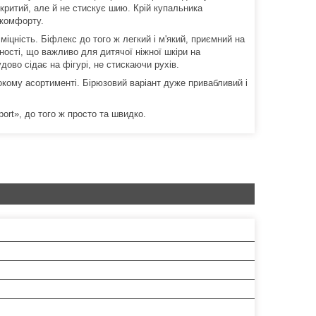
критий, але й не стискує шию. Крій купальника
скомфорту.
міцність. Біфлекс до того ж легкий і м'який, приємний на
ості, що важливо для дитячої ніжної шкіри на
дово сідає на фігурі, не стискаючи рухів.
окому асортименті. Бірюзовий варіант дуже привабливий і
port», до того ж просто та швидко.