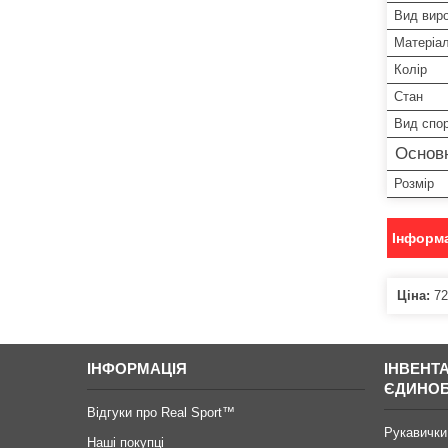
Вид вир
Матеріа
Колір
Стан
Вид спо
Основ
Розмір
Інформа
Ціна:
72
ІНФОРМАЦІЯ
ІНВЕНТ
ЄДИНО
Відгуки про Real Sport™
Рукавички
Наші покупці