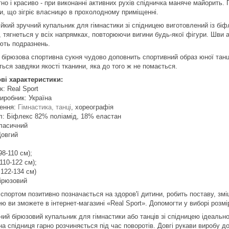
о і красиво - при виконанні активних рухів спідничка маняче майорить.
и, що зігріє власницю в прохолодному приміщенні.
йкий зручний купальник для гімнастики зі спідницею виготовлений із біф
 тягнеться у всіх напрямках, повторюючи вигини будь-якої фігури.
Шви а
ють подразнень.
 бірюзова спортивна сукня чудово доповнить спортивний образ юної танц
ться завдяки якості тканини, яка до того ж не помається.
ві характеристики:
: Real Sport
иробник: Україна
ення:
Гімнастика, танці
, хореографія
л: Біфлекс 82% поліамід, 18% еластан
Класичний
Довгий
 98-110 см);
 110-122 см);
 122-134 см)
Бірюзовий
спортом позитивно позначається на здоров'ї дитини, робить поставу, зміц
ею ви зможете в інтернет-магазині «Real Sport». Допомогти у виборі розм
ий бірюзовий купальник для гімнастики або танців зі спідницею ідеально 
на спідниця гарно розчиняється під час поворотів. Довгі рукави виробу 