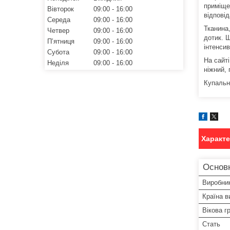
приміще
Вівторок
09:00
16:00
відпові
Середа
09:00
16:00
Тканина,
Четвер
09:00
16:00
дотик. 
Пʼятниця
09:00
16:00
інтенсив
Субота
09:00
16:00
На сайт
Неділя
09:00
16:00
ніжний,
Купальни
Характ
Основн
Виробни
Країна в
Вікова г
Стать