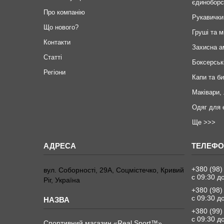
єдиноборс
Про компанію
Рукавички
Що нового?
Груші та м
Контакти
Захисна а
Статті
Боксерськ
Регіони
Капи та б
Маківари,
Одяг для 
Ще >>>
+380 (98)
вул. Соборності, 29А, Соцмістечко, Кривий
с 09:30 д
Ріг, Україна
+380 (98)
с 09:30 д
+380 (99)
с 09:30 д
Спортивний магазин «Real Sport™»