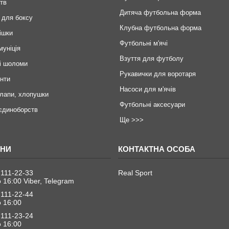
тв
Дитяча футбольна форма
 для боксу
Клубна футбольна форма
ішки
Футбольні м'ячі
муніція
Взуття для футболу
і шоломи
Рукавички для воротаря
инти
Насоси для м'ячів
 лапи, хлопушки
Футбольні аксесуари
єдиноборств
Ще >>>
 111-22-33
Real Sport
о 16:00 Viber, Telegram
 111-22-44
о 16:00
 111-23-24
о 16:00