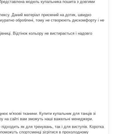
Представлена модель купальника пошита з довгими
лексу.
Даний матеріал приємний на дотик, швидко
куратно оброблені, тому не створюють дискомфорту і не
івниці.
Відтінок кольору не вистирається і надовго
нює м'язові тканини. Купити купальник для танців зі
іру на сайті вам зможуть наші важельні менеджери.
підходить як для тренувань, так і для виступів. Коротка
допоможуть спортсменці зігрітися в прохолодному