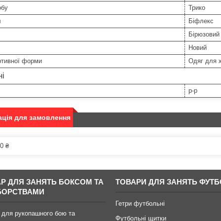
обу
Трико
л
Біфлекс
Бірюзовий
Новий
ртивної форми
Одяг для х
ні
р-р
ція для замовлення
0 ₴
АР ДЛЯ ЗАНЯТЬ БОКСОМ ТА
ТОВАРИ ДЛЯ ЗАНЯТЬ ФУТ
БОРСТВАМИ
Гетри футбольні
 для рукопашного бою та
Футбольні щитки