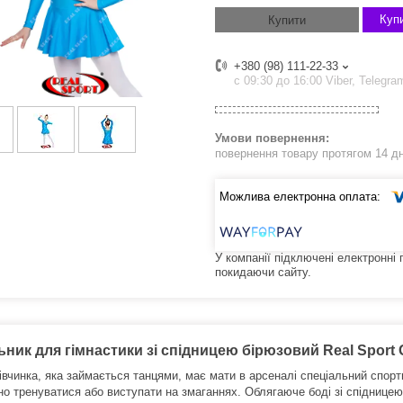
Купи
Купити
+380 (98) 111-22-33
с 09:30 до 16:00 Viber, Telegra
повернення товару протягом 14 д
У компанії підключені електронні
покидаючи сайту.
ник для гімнастики зі спідницею бірюзовий Real Sport GM
івчинка, яка займається танцями, має мати в арсеналі спеціальний спорт
но тренуватися або виступати на змаганнях.
Облягаюче боді зі спідницею