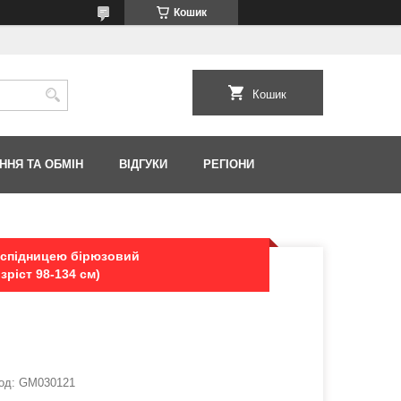
Кошик
Кошик
ННЯ ТА ОБМІН
ВІДГУКИ
РЕГІОНИ
і спідницею бірюзовий
зріст 98-134 см)
од:
GM030121