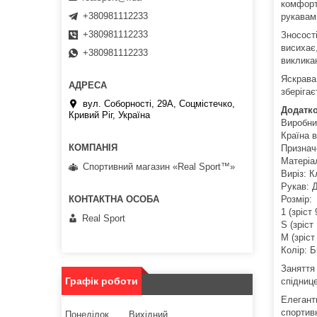
комфортн
+380981112233
рукавам
+380981112233
Зносості
висихає,
+380981112233
виклика
Яскрава
зберігає
вул. Соборності, 29А, Соцмістечко,
Додатко
Кривий Ріг, Україна
Виробник
Країна в
Признач
Матеріа
Спортивний магазин «Real Sport™»
Виріз: 
Рукав: 
Розмір:
1 (зріст
Real Sport
S (зріст
М (зріст
Колір: 
Заняття 
Графік роботи
спідниц
Елегантн
спортив
Понеділок
Вихідний