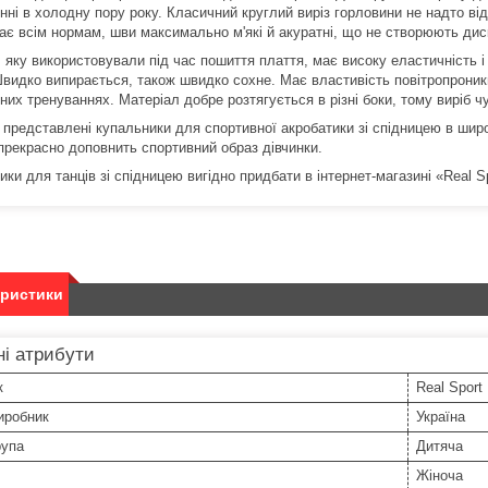
нні в холодну пору року. Класичний круглий виріз горловини не надто від
дає всім нормам, шви максимально м'які й акуратні, що не створюють ди
 яку використовували під час пошиття плаття, має високу еластичність і 
Швидко випирається, також швидко сохне. Має властивість повітропроникн
них тренуваннях. Матеріал добре розтягується в різні боки, тому виріб чу
і представлені купальники для спортивної акробатики зі спідницею в шир
 прекрасно доповнить спортивний образ дівчинки.
ки для танців зі спідницею вигідно придбати в інтернет-магазині «Real S
еристики
і атрибути
к
Real Sport
иробник
Україна
рупа
Дитяча
Жіноча