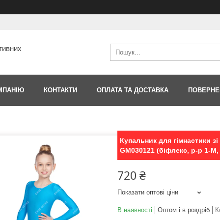
тивних
МПАНІЮ
КОНТАКТИ
ОПЛАТА ТА ДОСТАВКА
ПОВЕРНЕ
Купальник для гімнастики з
GM030121 (біфлекс, р-р 1-M, 
720 ₴
Показати оптові ціни
В наявності
Оптом і в роздріб
К