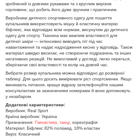
зроблений із довгими рукавами та з круглим вирізом
горловини, що робить його дуже зручним і практичним.
Виробники дитячого спортивного одягу для пошиття
купальників використовують міцну й еластичну матерію
біфлекс, яка відповідає всім нормам, висунутим до дитячого
одягу для спорту. Тканина має важливі властивості для
дитячої шкіри — інтенсивно виводить піт під час
навантаження та надає надходження кисню у відповідь. Також
матеріал швидко висихає, не створюючи подразнень та інших
негативних реакцій. Не вимогливий у догляді, легко переться,
зберігаючи свої властивості та колір на довгий час.
Вибрати розмір купальника можна відповідно до розмірної
таблиці. Для цього досить вимірювати ріст спортсменки. Якщо
виникають питання, краще відразу зателефонуйте нашим
консультантам за зазначеними номерами й вони допоможуть
у
незабаром.
Додаткові характеристики:
Виробник: Real Sport
Країна виробник: Україна
Призначення:
Гімнастика, танці
, хореографія
Матеріал: Біфлекс 82% поліамід, 18% еластан
Виріз: Класичний