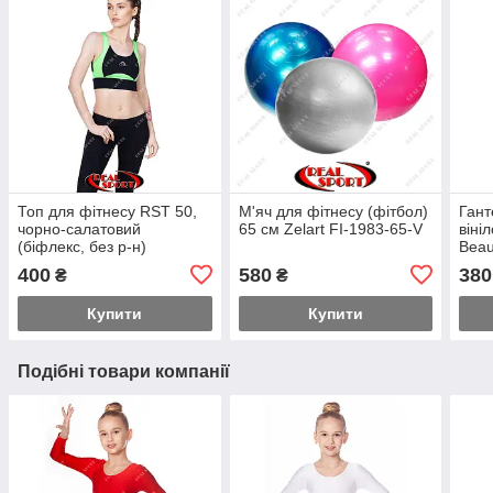
Топ для фітнесу RST 50,
М'яч для фітнесу (фітбол)
Гант
чорно-салатовий
65 см Zelart FI-1983-65-V
віні
(біфлекс, без р-н)
Beau
400
580
380
₴
₴
Купити
Купити
Подібні товари компанії