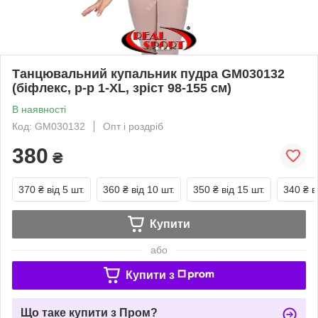
Танцювальний купальник пудра GM030132
(біфлекс, р-р 1-XL, зріст 98-155 см)
В наявності
Код: GM030132
Опт і роздріб
380
₴
370 ₴
від 5 шт.
360 ₴
від 10 шт.
350 ₴
від 15 шт.
340 ₴
в
Купити
або
Купити з
Що таке купити з Пром?