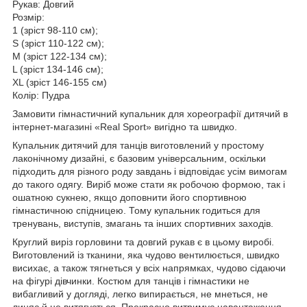
Рукав: Довгий
Розмір:
1 (зріст 98-110 см);
S (зріст 110-122 см);
М (зріст 122-134 см);
L (зріст 134-146 см);
ХL (зріст 146-155 см)
Колір: Пудра
Замовити гімнастичний купальник для хореографії дитячий в
інтернет-магазині «Real Sport» вигідно та швидко.
Купальник дитячий для танців виготовлений у простому
лаконічному дизайні, є базовим універсальним, оскільки
підходить для різного роду завдань і відповідає усім вимогам
до такого одягу. Виріб може стати як робочою формою, так і
ошатною сукнею, якщо доповнити його спортивною
гімнастичною спідницею. Тому купальник годиться для
тренувань, виступів, змагань та інших спортивних заходів.
Круглий виріз горловини та довгий рукав є в цьому виробі.
Виготовлений із тканини, яка чудово вентилюється, швидко
висихає, а також тягнеться у всіх напрямках, чудово сідаючи
на фігурі дівчинки. Костюм для танців і гімнастики не
вибагливий у догляді, легко випирається, не мнеться, не
линяє й не витягується. Прекрасно витримує навантаження