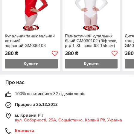
Купальник танцювальний
Гімнастичний купальник
Дитя
дитячий
білий GM030102 (біфлекс,
танц
червоний GM030108
р-р 1-XL, зріст 98-155 см)
GM03
(біфлекс, р-р 1-XL, зріст
1-XL
380
380
380
₴
₴
98-155 см)
Купити
Купити
Про нас
100% позитивних з 32 відгуків за рік
Працює з 25.12.2012
м. Кривий Ріг
вул. Соборності, 29А, Соцмістечко, Кривий Ріг, Україна
Контакти