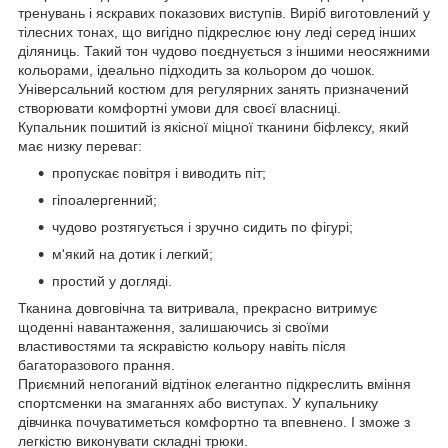
тренувань і яскравих показових виступів. Виріб виготовлений у
тілесних тонах, що вигідно підкреслює юну леді серед інших
діляниць. Такий тон чудово поєднується з іншими неосяжними
кольорами, ідеально підходить за кольором до чошок.
Універсальний костюм для регулярних занять призначений
створювати комфортні умови для своєї власниці.
Купальник пошитий із якісної міцної тканини біфлексу, який
має низку переваг:
пропускає повітря і виводить піт;
гіпоалергенний;
чудово розтягується і зручно сидить по фігурі;
м'який на дотик і легкий;
простий у догляді.
Тканина довговічна та витривала, прекрасно витримує
щоденні навантаження, залишаючись зі своїми
властивостями та яскравістю кольору навіть після
багаторазового прання.
Приємний непоганий відтінок елегантно підкреслить вміння
спортсменки на змаганнях або виступах. У купальнику
дівчинка почуватиметься комфортно та впевнено. І зможе з
легкістю виконувати складні трюки.