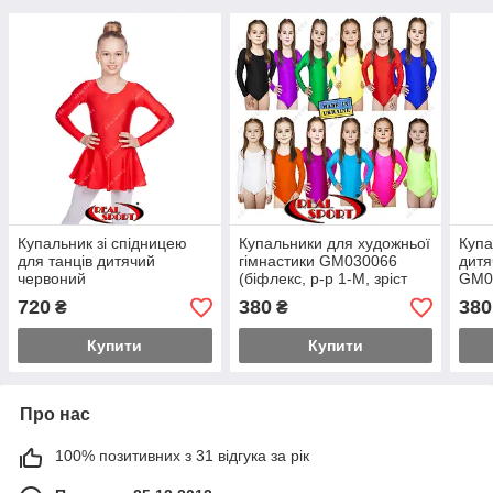
Купальник зі спідницею
Купальники для художньої
Купа
для танців дитячий
гімнастики GM030066
дитя
червоний
(біфлекс, р-р 1-M, зріст
GM03
GM030122 (біфлекс, р-р
98-134 см)
1-M,
720
380
380
₴
₴
1-M, зріст 98-134 см)
Купити
Купити
Про нас
100% позитивних з 31 відгука за рік