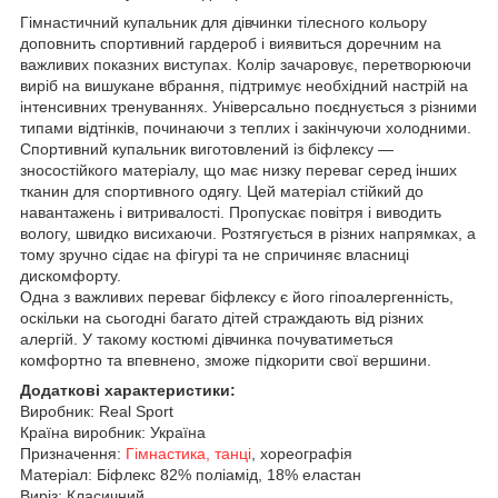
Гімнастичний купальник для дівчинки тілесного кольору
доповнить спортивний гардероб і виявиться доречним на
важливих показних виступах. Колір зачаровує, перетворюючи
виріб на вишукане вбрання, підтримує необхідний настрій на
інтенсивних тренуваннях. Універсально поєднується з різними
типами відтінків, починаючи з теплих і закінчуючи холодними.
Спортивний купальник виготовлений із біфлексу —
зносостійкого матеріалу, що має низку переваг серед інших
тканин для спортивного одягу. Цей матеріал стійкий до
навантажень і витривалості. Пропускає повітря і виводить
вологу, швидко висихаючи. Розтягується в різних напрямках, а
тому зручно сідає на фігурі та не спричиняє власниці
дискомфорту.
Одна з важливих переваг біфлексу є його гіпоалергенність,
оскільки на сьогодні багато дітей страждають від різних
алергій. У такому костюмі дівчинка почуватиметься
комфортно та впевнено, зможе підкорити свої вершини.
Додаткові характеристики:
Виробник: Real Sport
Країна виробник: Україна
Призначення:
Гімнастика, танці
, хореографія
Матеріал: Біфлекс 82% поліамід, 18% еластан
Виріз: Класичний