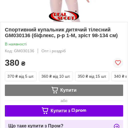
Спортивний купальник дитячий тілесний
GM030136 (біфлекс, р-р 1-M, зріст 98-134 см)
В наявності
Код: GM030136
Опт і роздріб
380
₴
370 ₴
від 5 шт.
360 ₴
від 10 шт.
350 ₴
від 15 шт.
340 ₴
в
Купити
або
Купити з
Що таке купити з Пром?