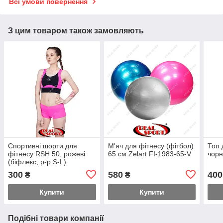
Всі умови повернення
З цим товаром також замовляють
Спортивні шорти для
М'яч для фітнесу (фітбол)
Топ 
фітнесу RSH 50, рожеві
65 см Zelart FI-1983-65-V
чорн
(біфлекс, р-р S-L)
300
580
400
₴
₴
Купити
Купити
Подібні товари компанії