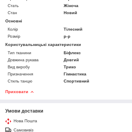
Стать
Жіноча
Стан
Новий
Основні
Колір
Тілесний
Розмір
р-р
Користувальницькі характеристики
Тип тканини
Біфлекс
Довжина рукава
Довгий
Вид виробу
Трико
Призначення
Гімнастика
Стиль танцю
Спортивний
Приховати
Умови доставки
Нова Пошта
Самовивіз