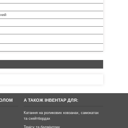
ьний
БОЛОМ
А ТАКОЖ ІНВЕНТАР ДЛЯ:
Катання на роликових ковзанах, самокатах
та скейтбордах
Тенісу та бадмінтону