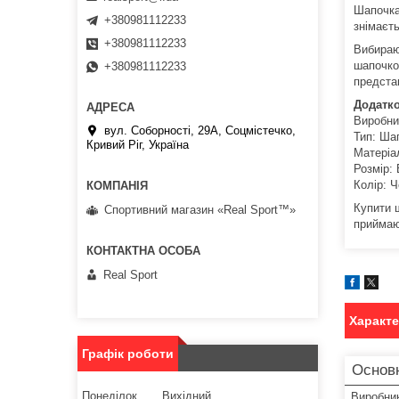
Шапочка
+380981112233
знімаєть
+380981112233
Вибираюч
шапочко
+380981112233
предста
Додатко
Виробни
вул. Соборності, 29А, Соцмістечко,
Тип: Ша
Кривий Ріг, Україна
Матеріа
Розмір:
Колір: Ч
Купити 
Спортивний магазин «Real Sport™»
приймают
Real Sport
Характ
Графік роботи
Основн
Понеділок
Вихідний
Виробни