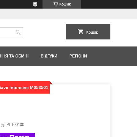
Кошик
Кошик
ННЯ ТА ОБМІН
ВІДГУКИ
РЕГІОНИ
ave Intensive M053501
од:
PL100100