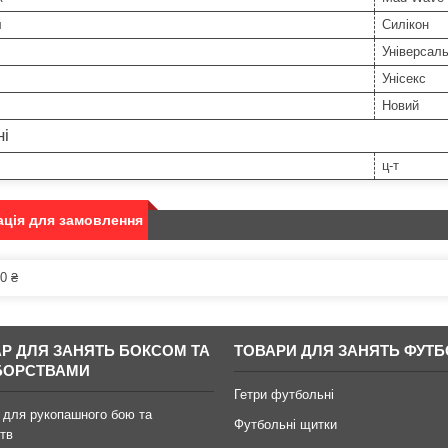
л
Силікон
Універсал
Унісекс
Новий
ні
ц-т
ція для замовлення
0 ₴
АР ДЛЯ ЗАНЯТЬ БОКСОМ ТА
ТОВАРИ ДЛЯ ЗАНЯТЬ ФУТ
БОРСТВАМИ
Гетри футбольні
 для рукопашного бою та
Футбольні щитки
тв