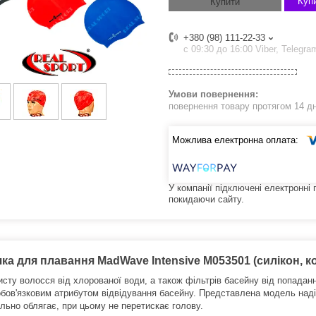
Купи
Купити
+380 (98) 111-22-33
с 09:30 до 16:00 Viber, Telegra
повернення товару протягом 14 д
У компанії підключені електронні
покидаючи сайту.
ка для плавання MadWave Intensive M053501 (силікон, к
исту волосся від хлорованої води, а також фільтрів басейну від попадан
обов'язковим атрибутом відвідування басейну.
Представлена модель надій
ільно облягає, при цьому не перетискає голову.