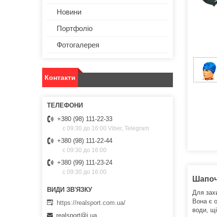
Новини
Портфоліо
Фотогалерея
Контакти
+380 (98) 111-22-33
с 09:30 до 16:00 Viber, Telegram
+380 (98) 111-22-44
с 09:30 до 16:00
+380 (99) 111-23-24
с 09:30 до 16:00
Шапоч
Для зах
Вона є 
https://realsport.com.ua/
води, щ
realsport@i.ua