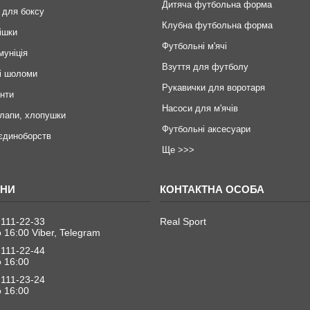
Дитяча футбольна форма
 для боксу
Клубна футбольна форма
ішки
Футбольні м'ячі
муніція
Взуття для футболу
і шоломи
Рукавички для воротаря
инти
Насоси для м'ячів
 лапи, хлопушки
Футбольні аксесуари
єдиноборств
Ще >>>
 111-22-33
Real Sport
о 16:00 Viber, Telegram
 111-22-44
о 16:00
 111-23-24
о 16:00