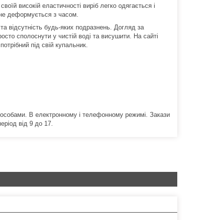
своїй високій еластичності виріб легко одягається і
а не деформується з часом.
 та відсутність будь-яких подразнень.
Догляд за
осто сполоснути у чистій воді та висушити.
На сайті
отрібний під свій купальник.
пособами. В електронному і телефонному режимі. Закази
еріод від 9 до 17.