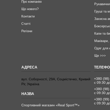
Про компанію
Рукавички
Що нового?
Груші та м
Контакти
Захисна а
Статті
Боксерськ
Регіони
Капи та б
Маківари,
Одяг для 
Ще >>>
+380 (98)
вул. Соборності, 29А, Соцмістечко, Кривий
с 09:30 д
Ріг, Україна
+380 (98)
с 09:30 д
+380 (99)
с 09:30 д
Спортивний магазин «Real Sport™»