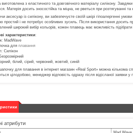
 виготовлена з еластичного та довговічного матеріалу силікону.
Завдяки 
ся.
Матерія досить зносостійка та міцна, не рветься при розтягуванні т
и аксесуар із силікону, ви забезпечуєте своїй шкірі гіпоалергенні умови
ю простий і не потребує особливих зусиль.
Після використання досить пр
влений широкий вибір кольорів, кожен плавець має можливість підібрати п
ві характеристики
:
к: MadWave
почка для
плавання
л: Силікон
 Безрозмірний
орний, білий, сірий, червоний, жовтий, синій
шапочку для плавання в інтернет магазин «Real Sport» можна кількома с
ься цілодобово, менеджер відповість одразу після відісланої заявки у п
еристики
і атрибути
к
Mad Wave