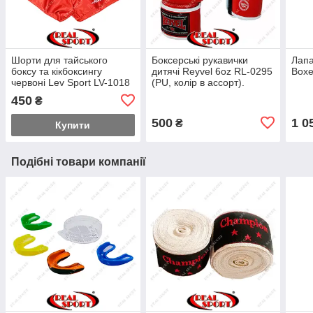
Шорти для тайського
Боксерські рукавички
Лапа
боксу та кікбоксингу
дитячі Reyvel 6oz RL-0295
Boxe
червоні Lev Sport LV-1018
(PU, колір в ассорт).
450
₴
500
1 0
₴
Купити
Подібні товари компанії