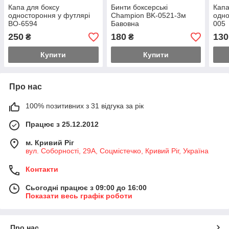
Капа для боксу
Бинти боксерські
Капа
одностороння у футлярі
Champion BK-0521-3м
одно
BO-6594
Бавовна
005
250
180
130
₴
₴
Купити
Купити
Про нас
100% позитивних з 31 відгука за рік
Працює з 25.12.2012
м. Кривий Ріг
вул. Соборності, 29А, Соцмістечко, Кривий Ріг, Україна
Контакти
Сьогодні працює з 09:00 до 16:00
Показати весь графік роботи
Про нас