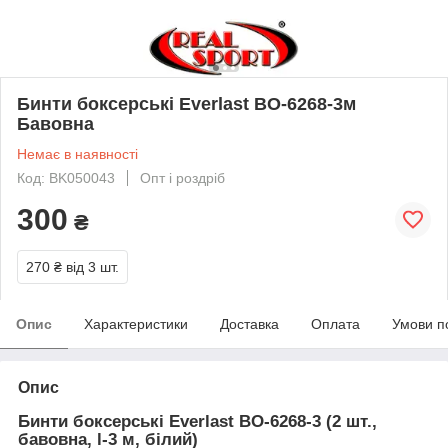
Бинти боксерські Everlast BO-6268-3м
Бавовна
Немає в наявності
Код: BK050043
Опт і роздріб
300
₴
270 ₴
від 3 шт.
Опис
Характеристики
Доставка
Оплата
Умови п
Опис
Бинти боксерські Everlast BO-6268-3 (2 шт.,
бавовна, l-3 м, білий)