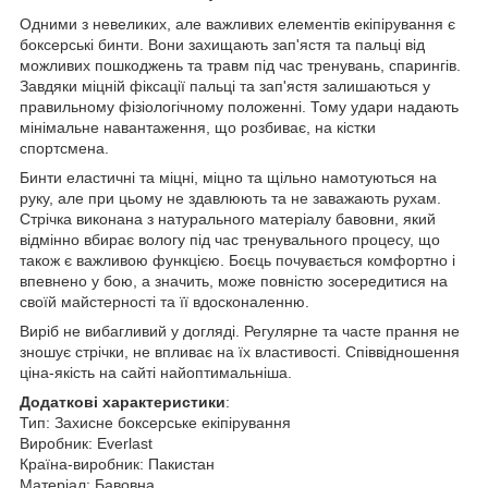
Одними з невеликих, але важливих елементів екіпірування є
боксерські бинти.
Вони захищають зап'ястя та пальці від
можливих пошкоджень та травм під час тренувань, спарингів.
Завдяки міцній фіксації пальці та зап'ястя залишаються у
правильному фізіологічному положенні.
Тому удари надають
мінімальне навантаження, що розбиває, на кістки
спортсмена.
Бинти еластичні та міцні, міцно та щільно намотуються на
руку, але при цьому не здавлюють та не заважають рухам.
Стрічка виконана з натурального матеріалу бавовни, який
відмінно вбирає вологу під час тренувального процесу, що
також є важливою функцією.
Боєць почувається комфортно і
впевнено у бою, а значить, може повністю зосередитися на
своїй майстерності та її вдосконаленню.
Виріб не вибагливий у догляді.
Регулярне та часте прання не
зношує стрічки, не впливає на їх властивості.
Співвідношення
ціна-якість на сайті найоптимальніша.
Додаткові характеристики
:
Тип: Захисне боксерське екіпірування
Виробник: Everlast
Країна-виробник: Пакистан
Матеріал: Бавовна