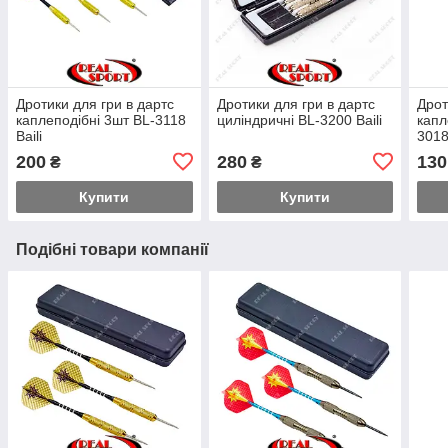
Дротики для гри в дартс
Дротики для гри в дартс
Дрот
каплеподібні 3шт BL-3118
циліндричні BL-3200 Baili
капл
Baili
3018
200
280
130
₴
₴
Купити
Купити
Подібні товари компанії