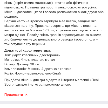
віком (окрім самих маленьких), статтю або фізичною
підготовкою. Правила гри прості і легко освоюються усіма.
Мішень дозволяє цікаво і весело розважатися в колі друзів або
родиною.
Верхня частина ігрового атрибута має петлю, завдяки якої
вішається на стіну. Правила говорять, що мішень повинна
висіти на висоті близько 170 см, а гравець знаходиться за 2,5
метри від неї. Послідовність гравців вираховується за очками,
хто ближче метне до центрального сектора ігрового поля –
той вступає в гру першим.
Додаткові характеристики
:
Тип: Дартс класичний двосторонній
Матеріал: Флок, пластик, метал
Розмір: Діаметр 30 см
Комплектація: Мішень, 4 дротика з голкою
Колір: Чорно-червоно-зелено-білий
Придбати мішень для гри в дартс в інтернет магазині «Real
Sport» швидко і легко за приємною ціною.
Приховати