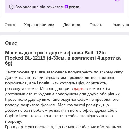
Замовлення під захистом
Опис
Характеристики
Доставка
Оплата
Умови п
Опис
Мішень для гри в дартс з флока Baili 12in
Flocked BL-12115 (d-30см, в комплекті 4 дротика
6g)
Захоплююча гра, яка завоювала популярність по всьому світу.
Допомагає не тільки відволіктися, розвеселитися і активно
порухатися, але і поліпшити координацію, спритність,
розвинути окомір. Мішень для гри в
дартс
в комплекті з
дротиками стане чудовим подарунком для друзів або рідних.
Ігрове поле дартсу виконано округлої форми з пресованого
паперу, покритого флоком. Має компактні розміри, що
дозволяє без проблем розмістити його в офісі, вдома або в
барі. Мішень також легко взяти з собою на відпочинок на
природу.
Гра в дартс універсальна, що не має особливих обмежень за