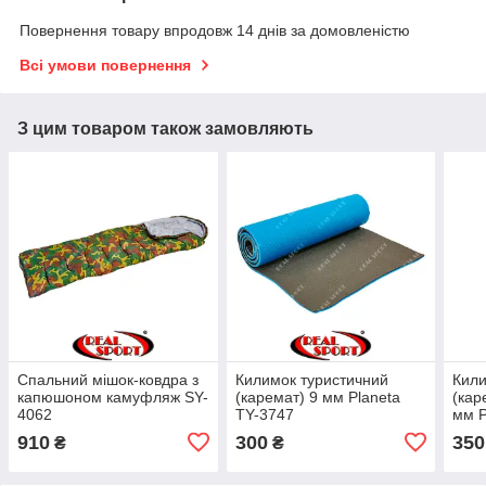
Повернення товару впродовж 14 днів за домовленістю
Всі умови повернення
З цим товаром також замовляють
Спальний мішок-ковдра з
Килимок туристичний
Кили
капюшоном камуфляж SY-
(каремат) 9 мм Planeta
(кар
4062
TY-3747
мм P
910
300
350
₴
₴