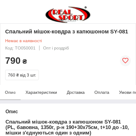
Спальний мішок-ковдра з капюшоном SY-081
Немає в наявності
Код: TO050001
Опт і роздріб
790
₴
760 ₴
від 3 шт.
Опис
Характеристики
Доставка
Оплата
Умови п
Опис
Спальний мішок-ковдра з капюшоном SY-081
(PL, бавовна, 1350г, р-н 190+30х75см, t+10 до -10,
мішки з'єднуються один з одним)