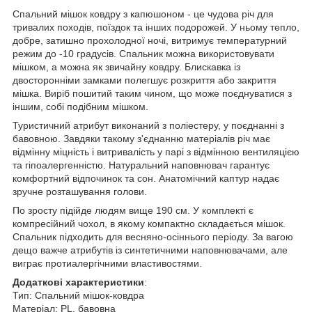
Спальний мішок ковдру з капюшоном - це чудова річ для
тривалих походів, поїздок та інших подорожей.
У ньому тепло,
добре, затишно прохолодної ночі, витримує температурний
режим до -10 градусів.
Спальник можна використовувати
мішком, а можна як звичайну ковдру.
Блискавка із
двосторонніми замками полегшує розкриття або закриття
мішка.
Виріб пошитий таким чином, що може поєднуватися з
іншим, собі подібним мішком.
Туристичний атрибут виконаний з поліестеру, у поєднанні з
бавовною.
Завдяки такому з'єднанню матеріалів річ має
відмінну міцність і витривалість у парі з відмінною вентиляцією
та гіпоалергенністю.
Натуральний наповнювач гарантує
комфортний відпочинок та сон.
Анатомічний каптур надає
зручне розташування голови.
По зросту підійде людям вище 190 см. У комплекті є
компресійний чохол, в якому компактно складається мішок.
Спальник підходить для весняно-осіннього періоду.
За вагою
дещо важче атрибутів із синтетичними наповнювачами, але
виграє протиалергічними властивостями.
Додаткові характеристики
:
Тип: Спальний мішок-ковдра
Матеріал: PL, бавовна