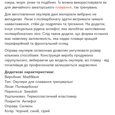
озера, моря, річки та подібних.
Їх можна використовувати як
для звичайного аматорського
плавання
, так тренувань.
Для виготовлення окулярів дані матеріали вибрано не
випадково.
Лінзи з полікарбонату здатні витримати чималі
навантаження, стійкі до подряпин та тріскання.
На додаток,
існує спеціальна рідина антифог, яка запобігає запотіванню
полікарбонатних лінз.
Слід також додати, що форма останніх
має невелику заломленість, яка надає плавцю кращий
периферійний та фронтальний огляд.
Оправа окулярів силіконова дозволяє регулювати розмір
кількома способами.
Конструкція виробу продумана
скрупульозно, вибираючи цю модель окулярів, всі плавці - від
початківців до професіоналів залишаються задоволені.
Додаткові характеристики:
Виробник: MadWave
Тип: Окуляри для плавання тренувальні
Лінзи: Полікарбонат
Перенісся: Swedish
Ущільнювач: Термопластичний еластомер
Покриття: Антифог
Оправа: Силікон
Колір: Чорний, синій, сірий