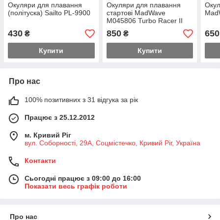
Окуляри для плавання
Окуляри для плавання
Окул
(політуска) Sailto PL-9900
стартові MadWave
MadW
M045806 Turbo Racer II
Rainbow
430
850
650
₴
₴
Купити
Купити
Про нас
100% позитивних з 31 відгука за рік
Працює з 25.12.2012
м. Кривий Ріг
вул. Соборності, 29А, Соцмістечко, Кривий Ріг, Україна
Контакти
Сьогодні працює з 09:00 до 16:00
Показати весь графік роботи
Про нас