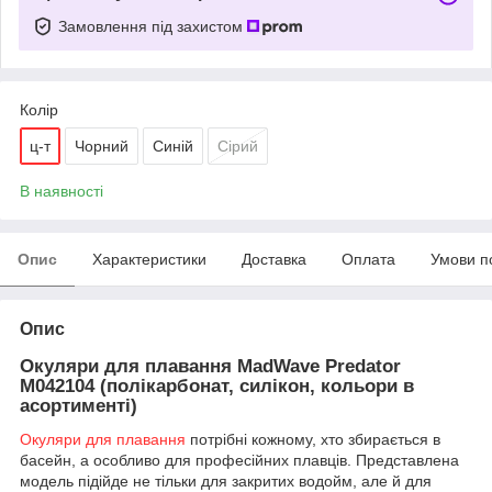
Замовлення під захистом
Колір
ц-т
Чорний
Синій
Сірий
В наявності
Опис
Характеристики
Доставка
Оплата
Умови п
Опис
Окуляри для плавання MadWave Predator
M042104 (полікарбонат, силікон, кольори в
асортименті)
Окуляри для плавання
потрібні кожному, хто збирається в
басейн, а особливо для професійних плавців.
Представлена
модель підійде не тільки для закритих водойм, але й для