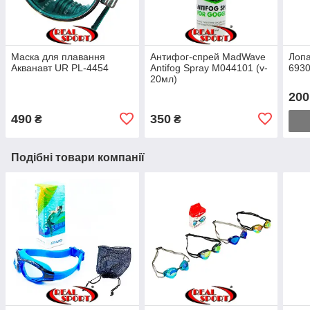
Маска для плавання
Антифог-спрей MadWave
Лопа
Акванавт UR PL-4454
Antifog Spray M044101 (v-
693
20мл)
200
490
350
₴
₴
Подібні товари компанії