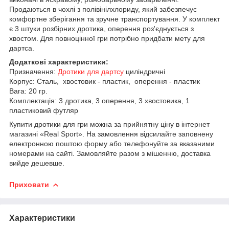
Продаються в чохлі з полівінілхлориду, який забезпечує
комфортне зберігання та зручне транспортування.
У комплект
є 3 штуки розбірних дротика, оперення роз'єднується з
хвостом.
Для повноцінної гри потрібно придбати мету для
дартса.
Додаткові характеристики:
Призначення:
Дротики для дартсу
циліндричні
Корпус: Сталь, хвостовик - пластик, оперення - пластик
Вага: 20 гр.
Комплектація: 3 дротика, 3 оперення, 3 хвостовика, 1
пластиковий футляр
Купити дротики для гри можна за прийнятну ціну в інтернет
магазині «Real Sport». На замовлення відсилайте заповнену
електронною поштою форму або телефонуйте за вказаними
номерами на сайті. Замовляйте разом з мішенню, доставка
вийде дешевше.
Приховати
Характеристики