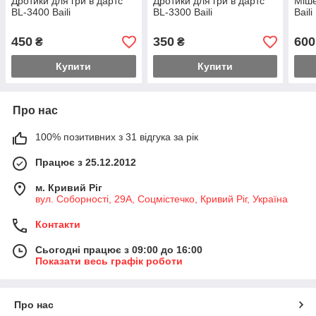
Дротики для гри в дартс
Дротики для гри в дартс
Міше
BL-3400 Baili
BL-3300 Baili
Bail
450
350
600
₴
₴
Купити
Купити
Про нас
100% позитивних з 31 відгука за рік
Працює з 25.12.2012
м. Кривий Ріг
вул. Соборності, 29А, Соцмістечко, Кривий Ріг, Україна
Контакти
Сьогодні працює з 09:00 до 16:00
Показати весь графік роботи
Про нас