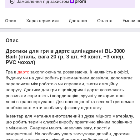
Замовлення під захистом
Опис
Характеристики
Доставка
Оплата
Умови п
Опис
Дротики для гри в дартс циліндричні BL-3000
Baili (сталь, вага 20 гр, 3 шт, +3 хвіст, +3 опер,
PVC чохол)
Гра в
дартс
захоплююча та розвиваюча.
Її наявність в офісі,
будинку чи на дачі робить різноманітним дозвілля, допомагає
перепочити між роботою чи справами, зняти емоційну
напругу.
Дротики для гри в циліндричні дартс дозволяють
розвивати спритність і координацію, зручні у використанні,
легкі в транспортуванні.
Для повноцінної та веселої гри немає
необхідності мати особливу фізичну підготовку.
Інвентар для метання виготовлений з дуже міцного матеріалу,
що робить термін служби виробу практично вічним порівняно
з мішенню.
Снаряди мають невелику вагу, прості у
використанні.
На особливу увагу заслуговує дизайн, дротики
виконані в яскравому, різнобарвному забарвленні.