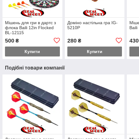
Мішень для гри в дартс з
Доміно настільна гра IG-
Міше
флока Baili 12in Flocked
5210P
Bail
BL-12115
500
280
430
₴
₴
Купити
Купити
Подібні товари компанії