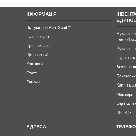
ІНФОРМАЦІЯ
ІНВЕНТ
ЄДИНО
Відгуки про Real Sport™
Рукавички
Наші покупці
єдиноборс
Про компанію
Рукавички
Що нового?
Груші та м
Контакти
Захисна а
Статті
Боксерськ
Регіони
Капи та б
Маківари,
Одяг для 
Ще >>>