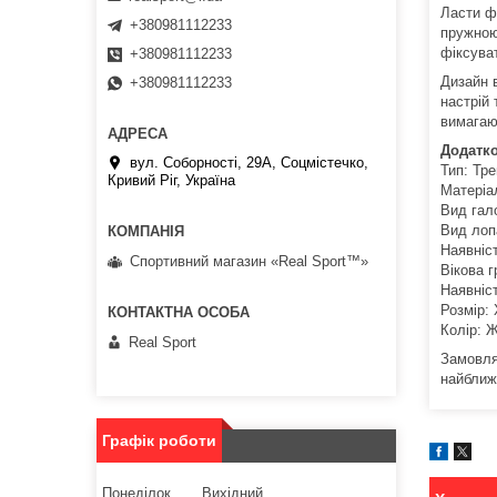
Ласти ф
+380981112233
пружною
фіксуват
+380981112233
Дизайн 
+380981112233
настрій
вимагаю
Додатко
вул. Соборності, 29А, Соцмістечко,
Тип: Тре
Кривий Ріг, Україна
Матеріа
Вид гал
Вид лоп
Наявніс
Спортивний магазин «Real Sport™»
Вікова г
Наявніс
Розмір: 
Колір: 
Real Sport
Замовлят
найближ
Графік роботи
Понеділок
Вихідний