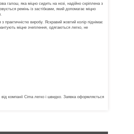
ова галош, яка міцно сидить на нозі, надійно скріплена з
шовується ремінь із застібками, який допомагає міцно
.
 з практичністю виробу.
Яскравий жовтий колір піднімає
арантують міцне зчеплення, одягаються легко, не
ю від компанії Cima легко і швидко. Заявка оформляється