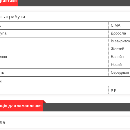
еристики
і атрибути
к
CIMA
рупа
Доросла
Із закрито
Жовтий
ення
Басейн
Новий
сть
Середньої 
ні
р-р
ція для замовлення
0 ₴