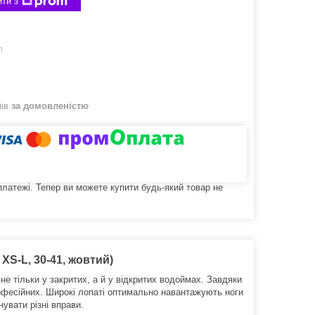
ти з
m
нів
за домовленістю
 платежі. Тепер ви можете купити будь-який товар не
XS-L, 30-41, жовтий)
не тільки у закритих, а й у відкритих водоймах.
Завдяки
офесійних.
Широкі лопаті оптимально навантажують ноги
увати різні вправи.