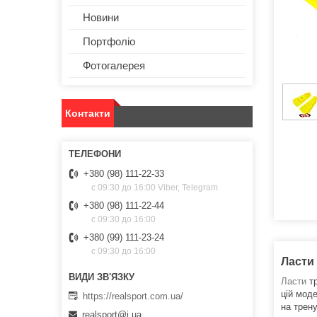
Новини
Портфоліо
Фотогалерея
Контакти
+380 (98) 111-22-33
с 09:30 до 16:00 Viber, Telegram
+380 (98) 111-22-44
с 09:30 до 16:00
+380 (99) 111-23-24
с 09:30 до 16:00
Ласти 
Ласти
тр
цій моде
https://realsport.com.ua/
на трену
realsport@i.ua