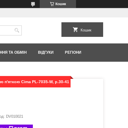
Кошик
Кошик
ННЯ ТА ОБМІН
ВІДГУКИ
РЕГІОНИ
ю п'яткою Cima PL-7035-W, р.30-41
од:
DV010021