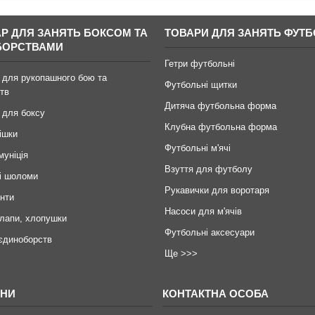
АР ДЛЯ ЗАНЯТЬ БОКСОМ ТА
ТОВАРИ ДЛЯ ЗАНЯТЬ ФУТ
БОРСТВАМИ
Гетри футбольні
 для рукопашного бою та
Футбольні щитки
тв
Дитяча футбольна форма
 для боксу
Клубна футбольна форма
ішки
Футбольні м'ячі
муніція
Взуття для футболу
і шоломи
Рукавички для воротаря
инти
Насоси для м'ячів
 лапи, хлопушки
Футбольні аксесуари
єдиноборств
Ще >>>