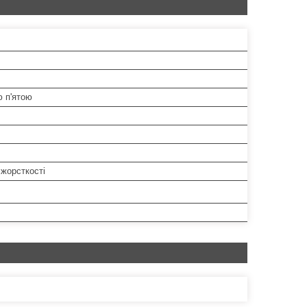
ю п'ятою
жорсткості