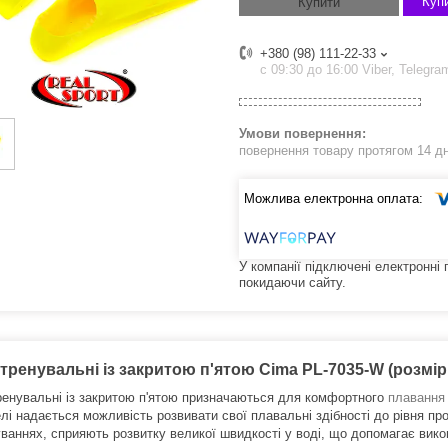
Купи
Купити
+380 (98) 111-22-33
с 09:30 до 16:00 Viber, Telegra
повернення товару протягом 14 д
У компанії підключені електронні
покидаючи сайту.
тренувальні із закритою п'ятою Cima PL-7035-W (розмір 
енувальні із закритою п'ятою призначаються для комфортного
плавання
лі надається можливість розвивати свої плавальні здібності до рівня пр
ваннях, сприяють розвитку великої швидкості у воді, що допомагає викон