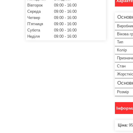
Характ
Вівторок
09:00
16:00
Середа
09:00
16:00
Основн
Четвер
09:00
16:00
Пʼятниця
09:00
16:00
Виробни
Субота
09:00
16:00
Вікова г
Неділя
09:00
16:00
Тип
Колір
Признач
Стан
Жорсткі
Основ
Розмір
Інформа
Ціна:
95