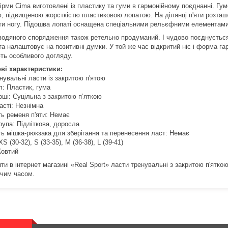
ірми Cima виготовлені із пластику та гуми в гармонійному поєднанні.
Гум
, підвищеною жорсткістю пластиковою лопатою.
На ділянці п'яти розта
и ногу.
Підошва лопаті оснащена спеціальними рельєфними елементами
водяного спорядження також ретельно продуманий.
І чудово поєднується
 та налаштовує на позитивні думки.
У той же час відкритий ніс і форма г
ть особливого догляду.
ві характеристики:
нувальні ласти із закритою п'ятою
л: Пластик, гума
оші: Суцільна з закритою п’яткою
асті: Незнімна
ть ременя п'яти: Немає
рупа: Підліткова, доросла
ть мішка-рюкзака для зберігання та перенесення ласт: Немає
XS (30-32), S (33-35), M (36-38), L (39-41)
Жовтий
и в інтернет магазині «Real Sport» ласти тренувальні з закритою п'ятко
чим часом.