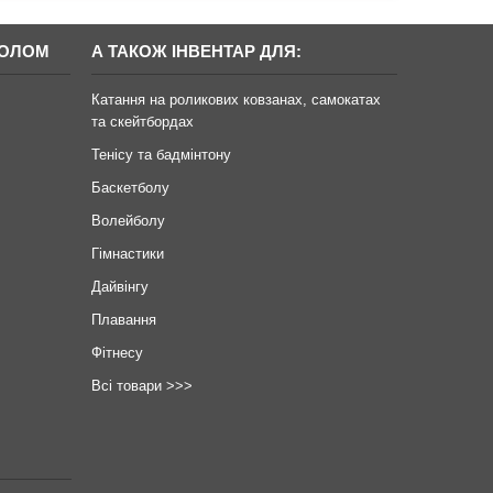
БОЛОМ
А ТАКОЖ ІНВЕНТАР ДЛЯ:
Катання на роликових ковзанах, самокатах
та скейтбордах
Тенісу та бадмінтону
Баскетболу
Волейболу
Гімнастики
Дайвінгу
Плавання
Фітнесу
Всі товари >>>