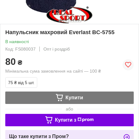
Напульсник махровий Everlast BC-5755
В наявності
Код: FS080037
Опт і роздріб
80
₴
Мінімальна сума замовлення на сайті — 100 ₴
75 ₴
від 5 шт.
Купити
або
Купити з
Що таке купити з Пром?