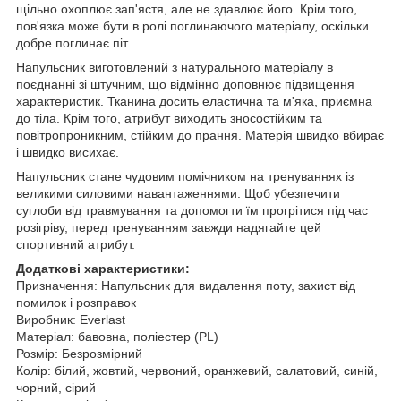
щільно охоплює зап'ястя, але не здавлює його.
Крім того,
пов'язка може бути в ролі поглинаючого матеріалу, оскільки
добре поглинає піт.
Напульсник виготовлений з натурального матеріалу в
поєднанні зі штучним, що відмінно доповнює підвищення
характеристик.
Тканина досить еластична та м'яка, приємна
до тіла.
Крім того, атрибут виходить зносостійким та
повітропроникним, стійким до прання.
Матерія швидко вбирає
і швидко висихає.
Напульсник стане чудовим помічником на тренуваннях із
великими силовими навантаженнями.
Щоб убезпечити
суглоби від травмування та допомогти їм прогрітися під час
розігріву, перед тренуванням завжди надягайте цей
спортивний атрибут.
Додаткові характеристики:
Призначення: Напульсник для видалення поту, захист від
помилок і розправок
Виробник: Everlast
Матеріал: бавовна, поліестер (PL)
Розмір: Безрозмірний
Колір: білий, жовтий, червоний, оранжевий, салатовий, синій,
чорний, сірий