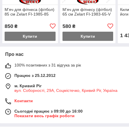
М'яч для фітнеса (фітбол)
М'яч для фітнесу (фітбол)
Кили
85 см Zelart FI-1985-85
65 см Zelart FI-1983-65-V
йоги
850
580
₴
₴
1 4
Купити
Купити
Про нас
100% позитивних з 31 відгука за рік
Працює з 25.12.2012
м. Кривий Ріг
вул. Соборності, 29А, Соцмістечко, Кривий Ріг, Україна
Контакти
Сьогодні працює з 09:00 до 16:00
Показати весь графік роботи