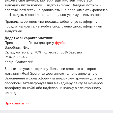
виконує свої функції.
Матерія відмінно вентилюється,
відводить піт та вологу, швидко висихає.
Завдяки потрібній
еластичності гетри не здавлюють і не пережимають кровотік в
нозі, сидять м'яко і легко, але щільно утримуючись на нозі.
Правильна ергономічна посадка забезпечує комфортну
посадку на нозі та не турбує спортсмена дискомфортними
відчуттями.
Додаткові характеристики:
Призначення: Гетри для гри у
футбол
Виробник: Nike
Склад матеріалу: 70% поліестер, 30% бавовна
Розмір: 39-45
Колір: Салатовий
Знайти та купити гетри футбольні ви зможете в інтернет
магазині «Real Sport» за доступною та приємною ціною.
Замовлення можна оформити по-різному, зручним для вас
способом: зателефонувавши менеджеру сайту за номером
телефону на сайті або надіславши заявку в електронному
вигляді.
Приховати