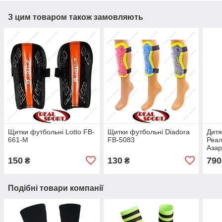
З цим товаром також замовляють
Щитки футбольні Lotto FB-
Щитки футбольні Diadora
Дит
661-M
FB-5083
Реал
Азар
150
130
790
₴
₴
Подібні товари компанії