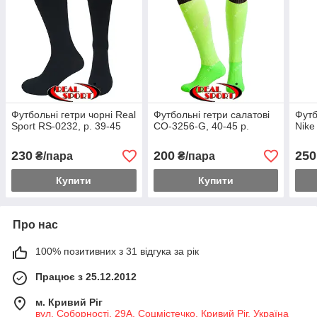
Футбольні гетри чорні Real
Футбольні гетри салатові
Футб
Sport RS-0232, р. 39-45
CO-3256-G, 40-45 р.
Nike
230
200
250
₴/пара
₴/пара
Купити
Купити
Про нас
100% позитивних з 31 відгука за рік
Працює з 25.12.2012
м. Кривий Ріг
вул. Соборності, 29А, Соцмістечко, Кривий Ріг, Україна