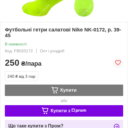
Футбольні гетри салатові Nike NK-0172, р. 39-
45
В наявності
Код: FB020172
Опт і роздріб
250
₴/пара
240 ₴
від 3 пар
Купити
або
Купити з
Що таке купити з Пром?