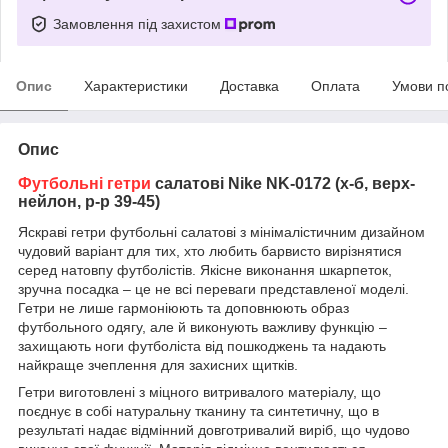
Замовлення під захистом
Опис
Характеристики
Доставка
Оплата
Умови п
Опис
Футбольні гетри
салатові Nike NK-0172 (х-б, верх-
нейлон, р-р 39-45)
Яскраві гетри футбольні салатові з мінімалістичним дизайном
чудовий варіант для тих, хто любить барвисто вирізнятися
серед натовпу футболістів.
Якісне виконання шкарпеток,
зручна посадка – це не всі переваги представленої моделі.
Гетри не лише гармоніюють та доповнюють образ
футбольного одягу, але й виконують важливу функцію –
захищають ноги футболіста від пошкоджень та надають
найкраще зчеплення для захисних щитків.
Гетри виготовлені з міцного витривалого матеріалу, що
поєднує в собі натуральну тканину та синтетичну, що в
результаті надає відмінний довготривалий виріб, що чудово