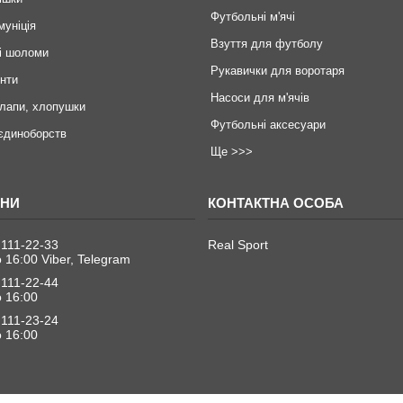
Футбольні м'ячі
муніція
Взуття для футболу
і шоломи
Рукавички для воротаря
инти
Насоси для м'ячів
 лапи, хлопушки
Футбольні аксесуари
єдиноборств
Ще >>>
 111-22-33
Real Sport
о 16:00 Viber, Telegram
 111-22-44
о 16:00
 111-23-24
о 16:00