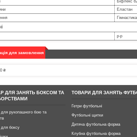
л
Біфлекс 8
ини
Еластан
ення
Гімнастика
ні
р-р
ція для замовлення
0 ₴
АР ДЛЯ ЗАНЯТЬ БОКСОМ ТА
ТОВАРИ ДЛЯ ЗАНЯТЬ ФУТ
БОРСТВАМИ
Гетри футбольні
 для рукопашного бою та
Футбольні щитки
тв
Дитяча футбольна форма
 для боксу
Клубна футбольна форма
ішки