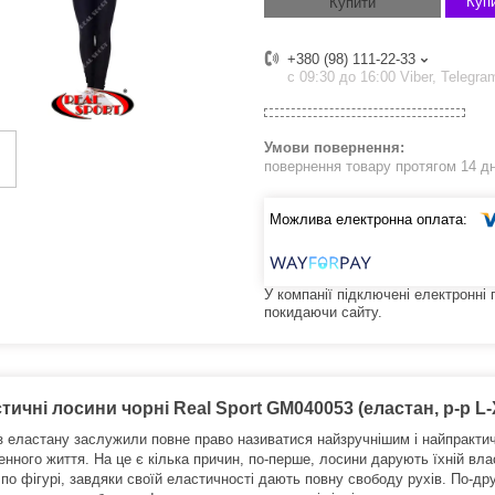
Купи
Купити
+380 (98) 111-22-33
с 09:30 до 16:00 Viber, Telegra
повернення товару протягом 14 д
У компанії підключені електронні
покидаючи сайту.
тичні лосини чорні Real Sport GM040053 (еластан, р-р L-X
з еластану заслужили повне право називатися найзручнішим і найпракти
енного життя. На це є кілька причин, по-перше, лосини дарують їхній вл
по фігурі, завдяки своїй еластичності дають повну свободу рухів. По-дру