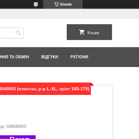
Кошик
Кошик
ННЯ ТА ОБМІН
ВІДГУКИ
РЕГІОНИ
40053 (еластан, р-р L-XL, зріст 165-175)
од:
GM040053