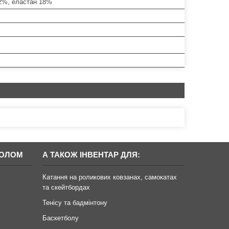
2%, еластан 18%
БОЛОМ
А ТАКОЖ ІНВЕНТАР ДЛЯ:
Катання на роликових ковзанах, самокатах
та скейтбордах
Тенісу та бадмінтону
Баскетболу