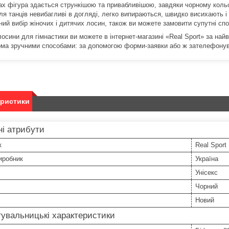
ах фігура здається стрункішою та привабливішою, завдяки чорному кольо
ля танців невибагливі в догляді, легко випираються, швидко висихають і
ий вибір жіночих і дитячих лосин, також ви можете замовити супутні спо
лосини для гімнастики ви можете в інтернет-магазині «Real Sport» за н
ома зручними способами: за допомогою форми-заявки або ж зателефону
еристики
і атрибути
к
Real Sport
иробник
Україна
Унісекс
Чорний
Новий
увальницькі характеристики