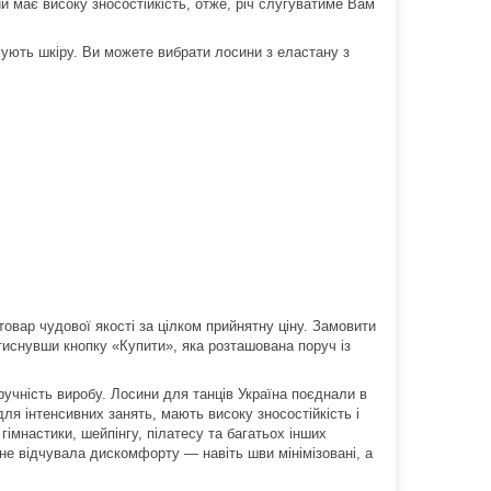
ий має високу зносостійкість, отже, річ слугуватиме Вам
мують шкіру. Ви можете вибрати лосини з еластану з
овар чудової якості за цілком прийнятну ціну. Замовити
иснувши кнопку «Купити», яка розташована поруч із
зручність виробу. Лосини для танців Україна поєднали в
ля інтенсивних занять, мають високу зносостійкість і
гімнастики, шейпінгу, пілатесу та багатьох інших
не відчувала дискомфорту — навіть шви мінімізовані, а