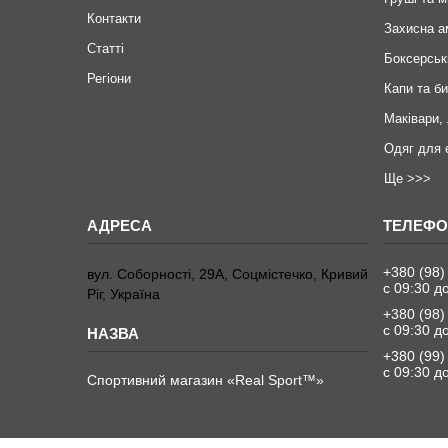
Контакти
Захисна а
Статті
Боксерськ
Регіони
Капи та б
Маківари,
Одяг для 
Ще >>>
+380 (98)
вул. Соборності, 29А, Соцмістечко, Кривий
с 09:30 д
Ріг, Україна
+380 (98)
с 09:30 д
+380 (99)
с 09:30 д
Спортивний магазин «Real Sport™»