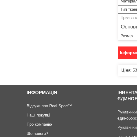
Матеріа
Тип ткан
Признач
Основ
Розмір
Інформа
Ціна:
53
ІНФОРМАЦІЯ
ІНВЕНТ
ЄДИНО
Відгуки про Real Sport™
Рукавички
Наші покупці
єдиноборс
Про компанію
Рукавички
Що нового?
Груші та м