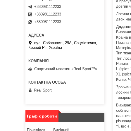
а прасув
довгий 
+380981112233
Лосини 
+380981112233
двох над
+380981112233
Додатко
Виробник
Країна в
Признач
вул. Соборності, 29А, Соцмістечко,
Кривий Ріг, Україна
Матеріа
Тип тка
Тип лос
Розмір:
L (зріст
Спортивний магазин «Real Sport™»
XL (зріс
Колір: 
Зробивш
Real Sport
лосини 
товаром
Вибираюч
собі всі
еластичн
Графік роботи
різнови
ті, що 
Понеділок
Вихідний