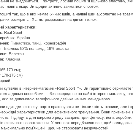
ання не знадобиться. І по-третє, лосини пошиті зі щільного еластану, як
час, навіть якщо Ви щодня активно займатися спортом.
пошиті так, що в них немає бічних швів, а наявні шви абсолютно не трав
аних розмірів L і XL, які розраховані на дівчат і жінок.
ві характеристики:
: Real Sport
иробник: Україна
ення:
Гімнастика, танці
, хореографія
л: Біфлекс 82% поліамід, 18% еластан
нини: Еластан
ин: Класика
 165-170 см);
т 170-175 см)
Чорний
и купівлю в інтернет-магазині «Real Sport™», Ви гарантовано отримаєте т
можна двома способами — безпосередньо на сайті інтернет-магазину, нат
, або за допомогою телефонного дзвінка нашим менеджерам.
и одяг для фітнесу, варто враховувати не тільки якість тканини, але і 
 необхідні характеристики для ефективного тренування. Вони призначені д
ість. Підійдуть для широкого ряду завдань: для фітнесу, йоги, аеробіки, 
дів фізичного навантаження. У легінсах передбачено все, щоб володарка 
є, максимально пом'якшені, щоб не створювати незручностей.