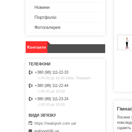
Новини
Портфоліо
Фотогалерея
Контакти
+380 (98) 111-22-33
с 09:30 до 16:00 Viber, Telegram
+380 (98) 111-22-44
с 09:30 до 16:00
+380 (99) 111-23-24
с 09:30 до 16:00
Гімнас
Лосини 
повсякд
https://realsport.com.ua/
сідають 
realsport@i.ua