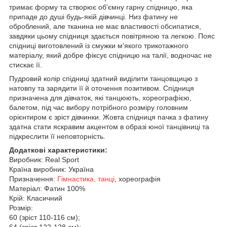
тримає форму та створює об'ємну гарну спідницю, яка
припаде до душі будь-якій дівчинці. Низ фатину не
оброблений, але тканина не має властивості обсипатися,
завдяки цьому спідниця здається повітряною та легкою. Пояс
спідниці виготовлений із смужки м'якого трикотажного
матеріалу, який добре фіксує спідницю на талії, водночас не
стискає її.
Пудровий колір спідниці здатний виділити танцовщицю з
натовпу та зарядити її й оточення позитивом. Спідниця
призначена для дівчаток, які танцюють, хореографією,
балетом, під час вибору потрібного розміру головним
орієнтиром є зріст дівчинки. Жовта спідниця пачка з фатину
здатна стати яскравим акцентом в образі юної танцівниці та
підкреслити її неповторність.
Додаткові характеристики:
Виробник: Real Sport
Країна виробник: Україна
Призначення:
Гімнастика, танці
, хореографія
Матеріал: Фатин 100%
Крій: Класичний
Розмір:
60 (зріст 110-116 см);
64 (зріст 122-128 см);