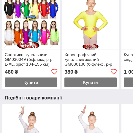
Спортивні купальники
Хореографічний
Купа
GM030049 (біфлекс, р-р
купальник жовтий
спід
L-XL, зріст 134-155 см)
GM030130 (біфлекс, р-р
1-XL, зріст 98-155 см)
480
380
1 0
₴
₴
Купити
Купити
Подібні товари компанії