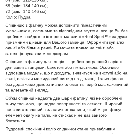
68 (зріст 134-140 см);
72 (зріст 140-146 см)
Колір: Пудра
Спідницю з фатину можна доповнити гімнастичним
купальником, лосинами та відповідним взуттям, все це Ви без
проблем знайдете в інтернет-магазині «Real Sport™» за дуже
приємними цінами для Вашого гаманця. Оформити купівлю
однієї або більше речей Ви можете прямо на сайті або
зателефонувавши менеджерам.
Спідниця з фатину для танців — це безпрограшний варіант
для занять танцями, балетом або гімнастикою. Особливо
відповідна модель, що підходить, виявиться на виступі або на
святі, оскільки має чудовий вигляд на дівчинці. І хоча фасон
без додаткових декоративних елементів, виріб має лаконічний
та елегантний вигляд.
Об'єм спідниці надають два шари фатину, які не оброблені
знизу тасьмою, що надає повітряності та легкості. Широкий
пояс виготовлений з еластичної тканини, який міцно фіксує
елемент одягу на талії, не стискає й не дає зайвого
бовтатися.
Пудровий спокійний колір спіднички стане привабливим