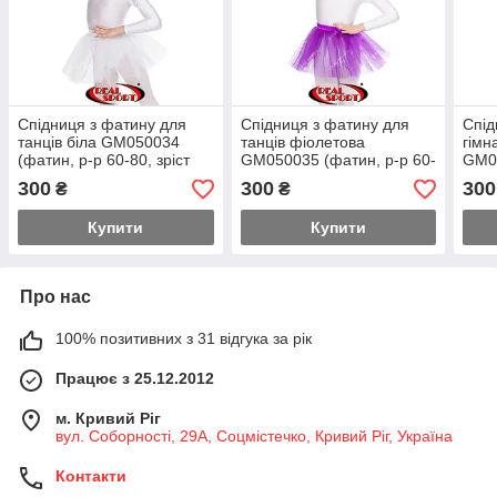
Спідниця з фатину для
Спідниця з фатину для
Спід
танців біла GM050034
танців фіолетова
гімн
(фатин, р-р 60-80, зріст
GM050035 (фатин, р-р 60-
GM05
110-158 см)
72, зріст 110-146 см)
72, 
300
300
300
₴
₴
Купити
Купити
Про нас
100% позитивних з 31 відгука за рік
Працює з 25.12.2012
м. Кривий Ріг
вул. Соборності, 29А, Соцмістечко, Кривий Ріг, Україна
Контакти