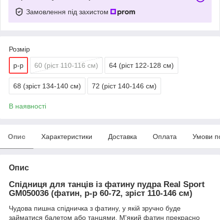
Замовлення під захистом
Розмір
р-р
60 (ріст 110-116 см)
64 (ріст 122-128 см)
68 (зріст 134-140 см)
72 (ріст 140-146 см)
В наявності
Опис
Характеристики
Доставка
Оплата
Умови п
Опис
Спідниця для танців із фатину пудра Real Sport
GM050036 (фатин, р-р 60-72, зріст 110-146 см)
Чудова пишна спідничка з фатину, у якій зручно буде
займатися балетом або танцями. М'який фатин прекрасно