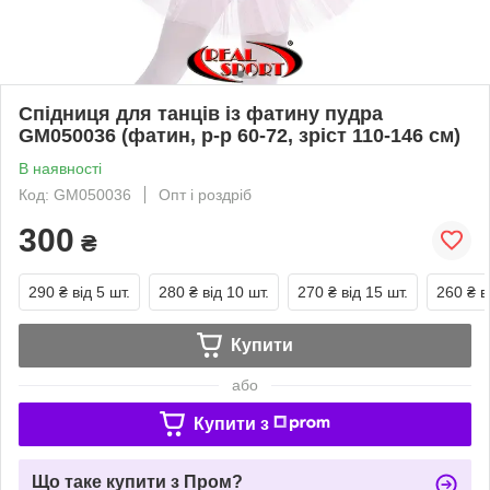
Спідниця для танців із фатину пудра
GM050036 (фатин, р-р 60-72, зріст 110-146 см)
В наявності
Код: GM050036
Опт і роздріб
300
₴
290 ₴
від 5 шт.
280 ₴
від 10 шт.
270 ₴
від 15 шт.
260 ₴
в
Купити
або
Купити з
Що таке купити з Пром?