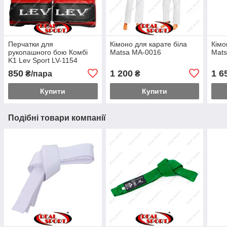
Перчатки для
Кімоно для карате біла
Кімо
рукопашного бою Комбі
Matsa MA-0016
Mat
K1 Lev Sport LV-1154
850
1 200
1 6
₴/пара
₴
Купити
Купити
Подібні товари компанії