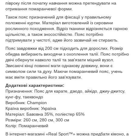
півроку після початку навчання можна претендувати на
отримання помаранчевої форми.
Також пояс призначений для фіксації у правильному
положенні куртки.
Матеріал виготовлений із сировини
рослинного походження.
Відріз тканини відрізняється гарною
щільністю, а також зносостійкістю.
Пояс потрібно
підтримувати у чистоті, адже його зазвичай не стирають.
Пояс завдовжки від 200 см підходить для дорослих.
Розмір
обидва вибирають виходячи з охоплення талії.
Пояс потрібно
двічі обернути навколо талії та зав'язати міцний вузол.
Звисаючі кінці повинні мати однакову довжину, вони є
символом сили та духу.
Маючи помаранчевий пояс, учень
має вміти правильно його зав'язувати.
Додаткові характеристики:
Призначення: Пояс для карате, дзюдо, айкідо, джиу-джитсу,
кунг-фу, таеквондо
Виробник: Champion
Країна виробник: Україна
Матеріал: Бавовна 35%, поліестер 65%
Розміри: 260 см, 280 см, 300 см
Колір: Помаранчевий
В інтернет-магазині «Real Sport™» можна придбати кімоно, а