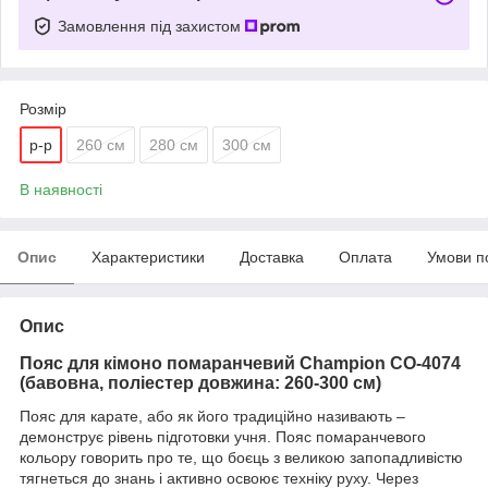
Замовлення під захистом
Розмір
р-р
260 см
280 см
300 см
В наявності
Опис
Характеристики
Доставка
Оплата
Умови п
Опис
Пояс для кімоно
помаранчевий
Champion CO-4074
(бавовна, поліестер довжина: 260-300 см)
Пояс для карате, або як його традиційно називають –
демонструє рівень підготовки учня.
Пояс помаранчевого
кольору говорить про те, що боєць з великою запопадливістю
тягнеться до знань і активно освоює техніку руху.
Через