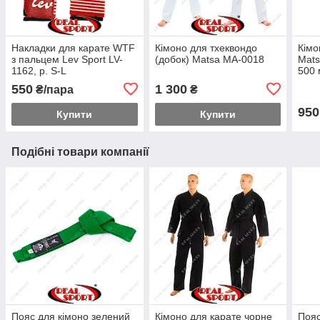
Накладки для карате WTF
Кімоно для тхеквондо
Кімо
з пальцем Lev Sport LV-
(добок) Matsa MA-0018
Mats
1162, р. S-L
500 
550
1 300
₴/пара
₴
950
Купити
Купити
Подібні товари компанії
Пояс для кімоно зелений
Кімоно для карате чорне
Пояс