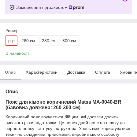
Замовлення під захистом
Розмір
р-р
260 см
280 см
300 см
В наявності
Опис
Характеристики
Доставка
Оплата
Умови п
Опис
Пояс для кімоно
коричневий
Matsa MA-0040-BR
(бавовна довжина: 260-300 см)
Коричневий пояс вручається бійцям, які досягли досить
високого рівня підготовки. Це перехідний пояс на шляху до
чорного поясу і статусу інструктора. Учень вміє користуватися
технічно складними прийомами, виробив свою особисту