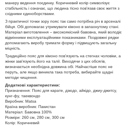
манеру ведення поєдинку. Коричневий колір символізує
стабільність і означає, що людина тісно пов'язав своє життя з
східними єдиноборствами.
З практичної точки зору пояс так само потрібна річ в арсеналі
бійця. Обі допомагає утримувати кімоно в запахнутому стані.
Матеріал виготовлення – високоякісний бавовна, який володіє
відмінними експлуатаційними показниками. Поздовжні рядки
допомагають виробу тримати форму і підвищують загальну
міцність.
Традиційно пояс для кімоно пов'язують на стегнах чоловіки, а
жінки зав'язують його на талії. Виходячи з цих обсягів,
визначається необхідна довжина обі. Найчастіше пояс не
перуть, але якщо виникла така потреба, вибирайте щадні
методи чищення.
Додаткові характеристики:
Призначення: Пояс для карате, дзюдо, айкідо, джиу-джитсу,
кунг-фу, таеквондо
Виробник: Matsa
Країна виробник: Пакистан
Матеріал: Бавовна 100%
Розміри: 260 см, 280 см, 300 см
Колір: Коричневий