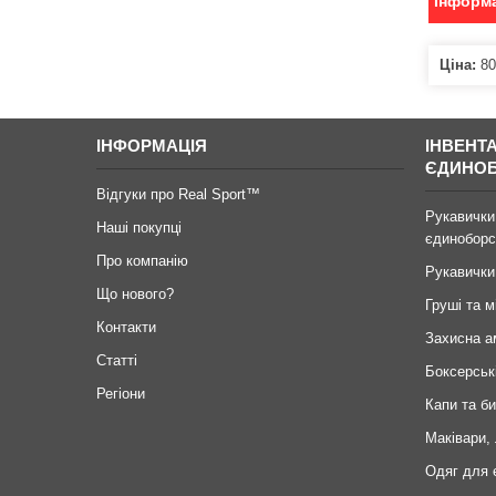
Інформа
Ціна:
80
ІНФОРМАЦІЯ
ІНВЕНТ
ЄДИНО
Відгуки про Real Sport™
Рукавички
Наші покупці
єдиноборс
Про компанію
Рукавички
Що нового?
Груші та м
Контакти
Захисна а
Статті
Боксерськ
Регіони
Капи та б
Маківари,
Одяг для 