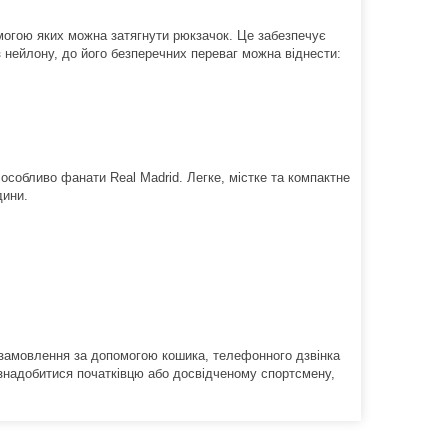
могою яких можна затягнути рюкзачок.
Це забезпечує
 нейлону, до його безперечних переваг можна віднести:
а особливо фанати Real Madrid.
Легке, містке та компактне
дини.
 замовлення за допомогою кошика, телефонного дзвінка
знадобитися початківцю або досвідченому спортсмену,