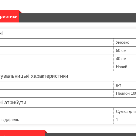
еристики
ні
Унісекс
50 см
40 см
Новий
увальницькі характеристики
ц-т
л
Нейлон 10
і атрибути
Сумка для 
ь відділень
1