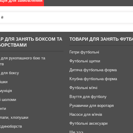
ція для замовлення
 ₴
АР ДЛЯ ЗАНЯТЬ БОКСОМ ТА
ТОВАРИ ДЛЯ ЗАНЯТЬ ФУТ
БОРСТВАМИ
Гетри футбольні
 для рукопашного бою та
Футбольні щитки
тв
Дитяча футбольна форма
 для боксу
Клубна футбольна форма
ішки
Футбольні м'ячі
муніція
Взуття для футболу
і шоломи
Рукавички для воротаря
инти
Насоси для м'ячів
 лапи, хлопушки
Футбольні аксесуари
єдиноборств
Ще >>>