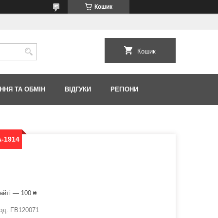
Кошик
Кошик
ННЯ ТА ОБМІН
ВІДГУКИ
РЕГІОНИ
A-1914
айті — 100 ₴
од:
FB120071