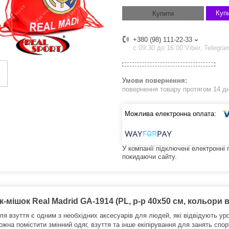
Купи
Купити
+380 (98) 111-22-33
с 09:30 до 16:00 Viber, Telegra
повернення товару протягом 14 д
У компанії підключені електронні
покидаючи сайту.
-мішок Real Madrid GA-1914 (PL, р-р 40х50 см, кольори 
я взуття є одним з необхідних аксесуарів для людей, які відвідують урок
жна помістити змінний одяг, взуття та інше екіпірування для занять спор