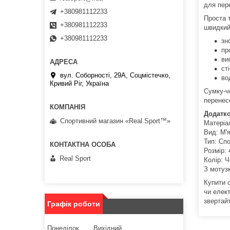
для пер
+380981112233
Проста 
+380981112233
швидкий
+380981112233
зн
пр
ви
ст
вул. Соборності, 29А, Соцмістечко,
во
Кривий Ріг, Україна
Сумку-ч
перенес
Додатко
Спортивний магазин «Real Sport™»
Матеріа
Вид: М'
Тип: Сп
Розмір: 
Real Sport
Колір: Ч
З мотуз
Купити 
чи елек
звертай
Графік роботи
Понеділок
Вихідний