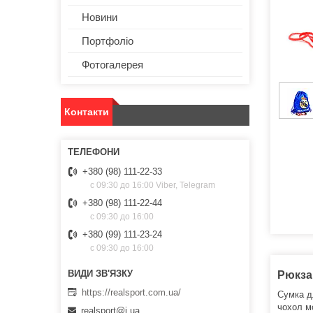
Новини
Портфоліо
Фотогалерея
Контакти
+380 (98) 111-22-33
с 09:30 до 16:00 Viber, Telegram
+380 (98) 111-22-44
с 09:30 до 16:00
+380 (99) 111-23-24
с 09:30 до 16:00
Рюкзак
https://realsport.com.ua/
Сумка дл
чохол мо
realsport@i.ua