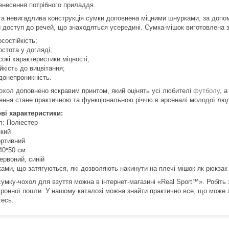
енесення потрібного приладдя.
та невигадлива конструкція сумки доповнена міцними шнурками, за допо
 доступ до речей, що знаходяться усередині.
Сумка-мішок виготовлена з
осостійкість;
остота у догляді;
сокі характеристики міцності;
ійкість до вицвітання;
донепроникність.
охол доповнено яскравим принтом, який оцінять усі любителі
футболу
, 
ення стане практичною та функціональною річчю в арсеналі молодої лю
ві характеристики:
л: Поліестер
який
ортивний
40*50 см
ервоний, синій
ками, що затягуються, які дозволяють накинути на плечі мішок як рюкзак
сумку-чохол для взуття можна в інтернет-магазині «Real Sport™».
Робіть
тронної пошти.
У нашому каталозі можна знайти практично все, що може 
тесь.