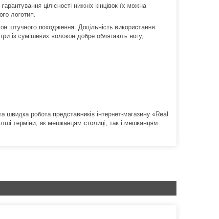
 гарантування цілісності нижніх кінцівок їх можна
ого логотип.
окон штучного походження.
Доцільність використання
три із сумішевих волокон добре облягають ногу,
а швидка робота представників інтернет-магазину «Real
тші терміни, як мешканцям столиці, так і мешканцям