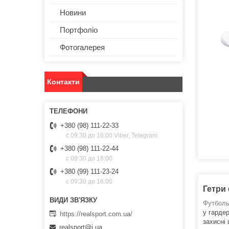
Новини
Портфоліо
Фотогалерея
Контакти
+380 (98) 111-22-33
с 09:30 до 16:00 Viber, Telegram
+380 (98) 111-22-44
с 09:30 до 16:00
+380 (99) 111-23-24
с 09:30 до 16:00
Гетри 
Футболь
у гардер
https://realsport.com.ua/
захисні
realsport@i.ua