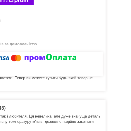
ти з
m
нів
за домовленістю
 платежі. Тепер ви можете купити будь-який товар не
45)
 так і любителя.
Ця невелика, але дуже значуща деталь
ільну температуру м'язів, дозволяє надійно закріпити