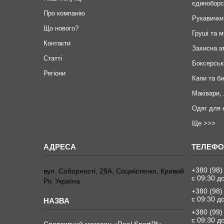
єдиноборс
Про компанію
Рукавички
Що нового?
Груші та м
Контакти
Захисна а
Статті
Боксерськ
Регіони
Капи та б
Маківари,
Одяг для 
Ще >>>
+380 (98)
вул. Соборності, 29А, Соцмістечко, Кривий
с 09:30 д
Ріг, Україна
+380 (98)
с 09:30 д
+380 (99)
с 09:30 д
Спортивний магазин «Real Sport™»