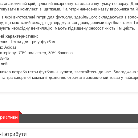
є анатомічний крій, цілісний шкарпетку та еластичну гумку по верху.
Для
товувати в комплекті зі щитками.
На гетри нанесено назву виробника та й
, з якої виготовлені гетри для футболу, здебільшого складаються з вол
лу, що має такий склад, підтверджується досвідченими футболістами.
Ге
ують необхідну вентиляцію, мають підвищену зносостійкість і міцність.
ві характеристики:
ення: Гетри для гри у футбол
к: Adidas
атеріалу: 70% поліестер, 30% бавовна
39-45
ілий
никла потреба гетри футбольні купити, звертайтесь до нас.
Злагоджена т
 та транспортної компанії дозволяє отримати замовлений товар у найкоро
еристики
і атрибути