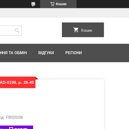
Кошик
Кошик
ННЯ ТА ОБМІН
ВІДГУКИ
РЕГІОНИ
AD-0196, р. 39-45
од:
FB020196