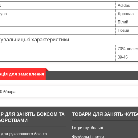
к
Adidas
рупа
Доросла
Білий
Новий
увальницькі характеристики
л
70% поліе
39-45
ція для замовлення
0 ₴/пара
АР ДЛЯ ЗАНЯТЬ БОКСОМ ТА
ТОВАРИ ДЛЯ ЗАНЯТЬ ФУТ
БОРСТВАМИ
Гетри футбольні
 для рукопашного бою та
Футбольні щитки