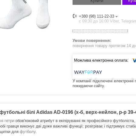
Купи
Купити
+380 (98) 111-22-33
с 09:30 до 16:00 Viber, Telegra
повернення товару протягом 14 д
У компанії підключені електронні
покидаючи сайту.
футбольні білі Adidas AD-0196 (х-б, верх-нейлон, р-р 39-
ні гетри
обов'язковий атрибут в екіпіруванні як професійного футболіста,
обі гравця виконує дві дуже важливі функції: розігріває і підтримує стаб
 щитки для
футболу
.