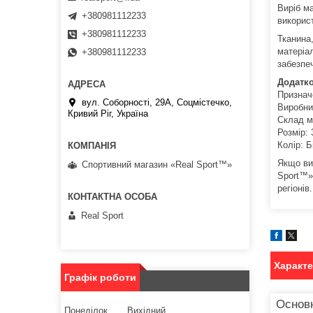
Виріб ма
+380981112233
викорис
+380981112233
Тканина
матеріа
+380981112233
забезпеч
Додатко
Признач
вул. Соборності, 29А, Соцмістечко,
Виробни
Кривий Ріг, Україна
Склад м
Розмір: 
Колір: Б
Якщо ви
Спортивний магазин «Real Sport™»
Sport™»
регіонів.
Real Sport
Характ
Графік роботи
Основн
Понеділок
Вихідний