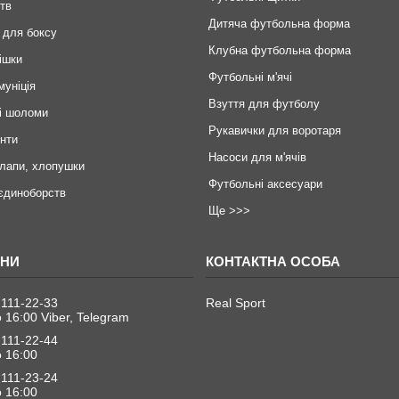
тв
Дитяча футбольна форма
 для боксу
Клубна футбольна форма
ішки
Футбольні м'ячі
муніція
Взуття для футболу
і шоломи
Рукавички для воротаря
инти
Насоси для м'ячів
 лапи, хлопушки
Футбольні аксесуари
єдиноборств
Ще >>>
 111-22-33
Real Sport
о 16:00 Viber, Telegram
 111-22-44
о 16:00
 111-23-24
о 16:00