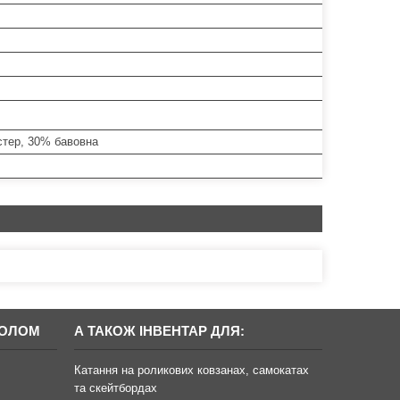
стер, 30% бавовна
БОЛОМ
А ТАКОЖ ІНВЕНТАР ДЛЯ:
Катання на роликових ковзанах, самокатах
та скейтбордах