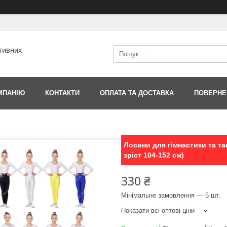
тивних
МПАНІЮ
КОНТАКТИ
ОПЛАТА ТА ДОСТАВКА
ПОВЕРНЕ
Лосини для гімнастики та та
зріст 104-152 см)
330 ₴
Мінімальне замовлення — 5 шт.
Показати всі оптові ціни