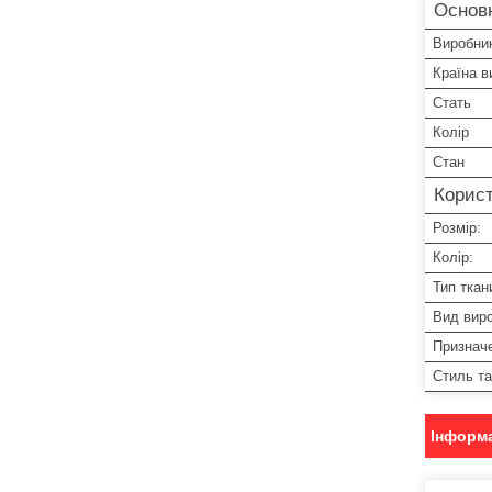
Основн
Виробни
Країна в
Стать
Колір
Стан
Корист
Розмір:
Колір:
Тип ткан
Вид вир
Признач
Стиль т
Інформа