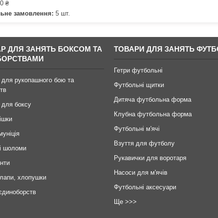
0 ₴
льне замовлення:
5 шт.
АР ДЛЯ ЗАНЯТЬ БОКСОМ ТА
ТОВАРИ ДЛЯ ЗАНЯТЬ ФУТ
БОРСТВАМИ
Гетри футбольні
 для рукопашного бою та
Футбольні щитки
тв
Дитяча футбольна форма
 для боксу
Клубна футбольна форма
ішки
Футбольні м'ячі
муніція
Взуття для футболу
і шоломи
Рукавички для воротаря
инти
Насоси для м'ячів
 лапи, хлопушки
Футбольні аксесуари
єдиноборств
Ще >>>