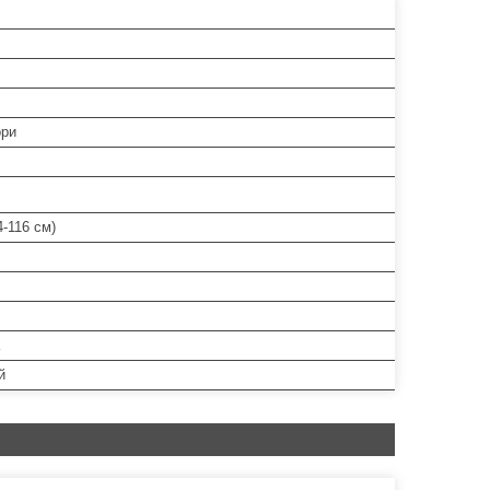
ори
4-116 см)
й