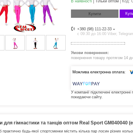
В наявності
Тільки оптом
Код:
Купи
Купити
+380 (98) 111-22-33
с 09:30 до 16:00 Viber, Telegra
повернення товару протягом 14 д
У компанії підключені електронні
покидаючи сайту.
 для гімнастики та танців оптом Real Sport GM040040 (ела
 практично будь-якої спортсменки містить кілька пар лосин різних кольор