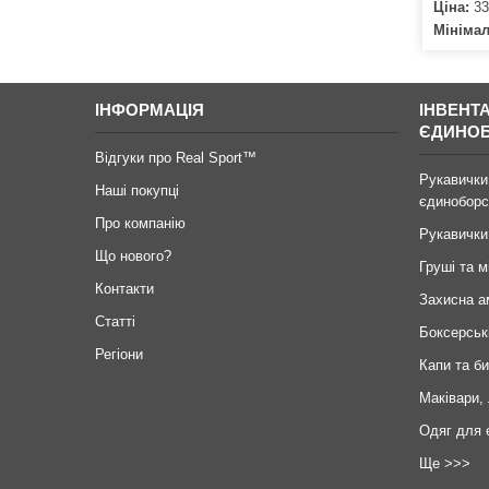
Ціна:
33
Мініма
ІНФОРМАЦІЯ
ІНВЕНТ
ЄДИНО
Відгуки про Real Sport™
Рукавички
Наші покупці
єдиноборс
Про компанію
Рукавички
Що нового?
Груші та м
Контакти
Захисна а
Статті
Боксерськ
Регіони
Капи та б
Маківари,
Одяг для 
Ще >>>