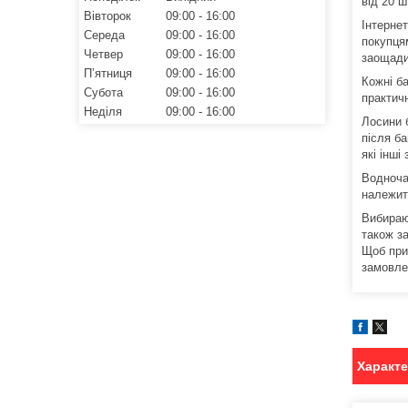
від 20 ш
Вівторок
09:00
16:00
Інтерне
Середа
09:00
16:00
покупця
Четвер
09:00
16:00
заощади
Пʼятниця
09:00
16:00
Кожні б
Субота
09:00
16:00
практич
Неділя
09:00
16:00
Лосини б
після ба
які інш
Водноча
належит
Вибираюч
також з
Щоб прид
замовле
Характ