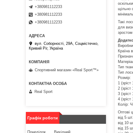
оскільк
+380981112233
щільно 
мінімаль
+380981112233
Такі лос
+380981112233
для визн
зростом
Додатко
вул. Соборності, 29А, Соцмістечко,
Виробник
Кривий Ріг, Україна
Країна в
Признач
Матеріа
Тип тка
Спортивний магазин «Real Sport™»
Тип лос
Розмір:
1 (зріст
2 (зріст
Real Sport
3 (зріст
4 (зріст
Колір: Ч
Оптові ц
від 5 шт.
Графік роботи
від 10 шт
від 15 шт
Понеділок
Вихідний