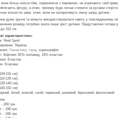
и вони більш зносостійкі, порівнюючи з бавовною, не втрачають свій при
облягають фігуру, а отже, тренеру буде легше стежити за рухами спортсм
ною кількістю швів, отже, вони не натиратимуть ніжну шкіру дитини.
ини дуже зручні та можуть використовуватися навіть у повсякденному обр
ачення розміру потрібно знати лише зріст дитини. Представлені чотири ро
 до 152 см.
ві характеристики:
: Real Sport
иробник: Україна
ення:
Гімнастика, танці
, хореографія
л: Біфлекс 82% поліамід, 18% еластан
нини: Еластан
ин: Класика
 104-116 см);
 116-128 см);
 128-140 см);
 140-152 см)
орний, білий, жовтий, синій, червоний, рожевий, бірюзовий, фіолетовий
іни:
 - 200 грн.
. - 190 грн.
. - 180 грн.