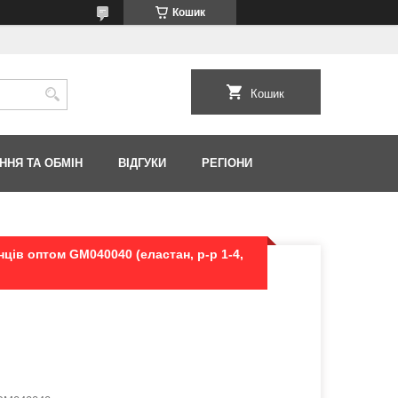
Кошик
Кошик
ННЯ ТА ОБМІН
ВІДГУКИ
РЕГІОНИ
нців оптом GM040040 (еластан, р-р 1-4,