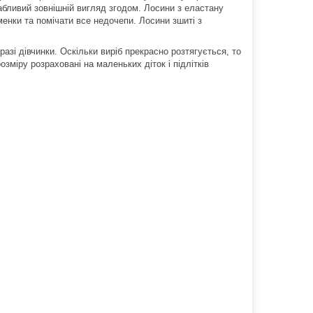
вабливий зовнішній вигляд згодом. Лосини з еластану
енки та помічати все недочепи. Лосини зшиті з
азі дівчинки. Оскільки виріб прекрасно розтягується, то
зміру розраховані на маленьких діток і підлітків