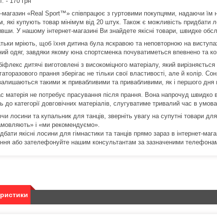
т. - 170 грн
т-магазин «Real Sport™» співпрацює з гуртовими покупцями, надаючи їм 
м, які купують товар мінімум від 20 штук. Також є можливість придбати 
вши. У нашому інтернет-магазині Ви знайдете якісні товари, швидке обсл
атьки мріють, щоб їхня дитина була яскравою та неповторною на виступах.
ний одяг, завдяки якому юна спортсменка почуватиметься впевнено та к
іфлекс дитячі виготовлені з високоміцного матеріалу, який вирізняється
гаторазового прання зберігає не тільки свої властивості, але й колір. С
і залишаються такими ж привабливими та привабливими, як і першого дня 
с матерія не потребує прасування після прання. Вона напрочуд швидко
ь до категорії довговічних матеріалів, слугуватиме тривалий час в умова
и лосини та купальник для танців, зверніть увагу на супутні товари для 
амовляють» і «ми рекомендуємо».
бати якісні лосини для гімнастики та танців прямо зараз в інтернет-мага
ння або зателефонуйте нашим консультантам за зазначеними телефона
еристики