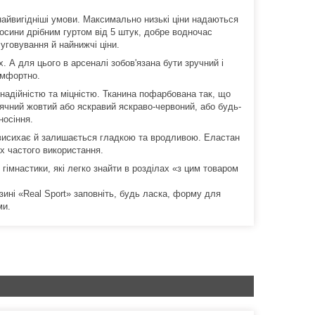
найвигідніші умови. Максимально низькі ціни надаються
лосини дрібним гуртом від 5 штук, добре водночас
уговування й найнижчі ціни.
 А для цього в арсеналі зобов'язана бути зручний і
омфортно.
 надійністю та міцністю. Тканина пофарбована так, що
онячний жовтий або яскравий яскраво-червоний, або будь-
носіння.
 висихає й залишається гладкою та вродливою. Еластан
х частого використання.
гімнастики, які легко знайти в розділах «з цим товаром
зині «Real Sport» заповніть, будь ласка, форму для
ми.