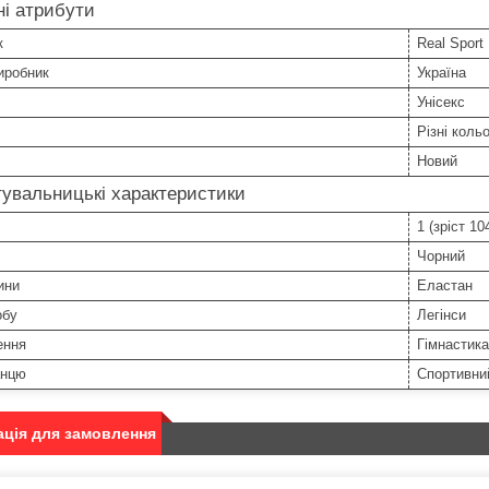
і атрибути
к
Real Sport
иробник
Україна
Унісекс
Різні коль
Новий
увальницькі характеристики
1 (зріст 10
Чорний
ини
Еластан
обу
Легінси
ення
Гімнастика
анцю
Спортивни
ція для замовлення