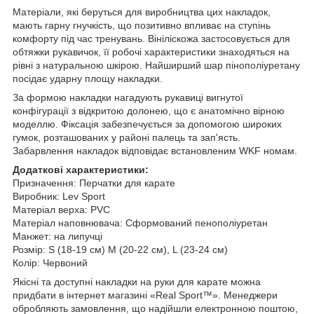
Матеріали, які беруться для виробництва цих накладок,
мають гарну гнучкість, що позитивно впливає на ступінь
комфорту під час тренувань.
Вініліскожа застосовується для
обтяжки рукавичок, її робочі характеристики знаходяться на
рівні з натуральною шкірою.
Найширший шар пінополіуретану
посідає ударну площу накладки.
За формою накладки нагадують рукавиці вигнутої
конфігурації з відкритою долонею, що є анатомічно вірною
моделлю.
Фіксація забезпечується за допомогою широких
гумок, розташованих у районі палець та зап'ясть.
Забарвлення накладок відповідає встановленим WKF номам.
Додаткові характеристики:
Призначення: Перчатки для карате
Виробник: Lev Sport
Матеріал верха: PVC
Матеріал
наповнювача
: Сформований пенополіуретан
Манжет: на липучці
Розмір: S (18-19 см) M (20-22 см), L (23-24 см)
Колір: Червоний
Якісні та доступні накладки на руки для карате можна
придбати в інтернет магазині «Real Sport™».
Менеджери
обробляють замовлення, що надійшли електронною поштою,