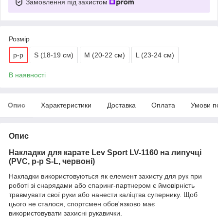
Замовлення під захистом
Розмір
р-р
S (18-19 см)
M (20-22 см)
L (23-24 см)
В наявності
Опис
Характеристики
Доставка
Оплата
Умови п
Опис
Накладки для карате Lev Sport LV-1160 на липучці
(PVC, р-р S-L, червоні)
Накладки використовуються як елемент захисту для рук при
роботі зі снарядами або спаринг-партнером є ймовірність
травмувати свої руки або нанести каліцтва супернику.
Щоб
цього не сталося, спортсмен обов'язково має
використовувати захисні рукавички.