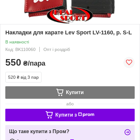
Накладки для карате Lev Sport LV-1160, р. S-L
В наявності
Код: BK110060
Опт і роздріб
550
₴/пара
520 ₴
від 3 пар
Купити
або
Купити з
Що таке купити з Пром?