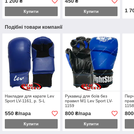
1 200
450
₴
₴
1 7
Купити
Купити
Подібні товари компанії
Накладки для карате Lev
Рукавиці для боїв без
Перч
Sport LV-1161, р. S-L
правил M1 Lev Sport LV-
прав
1159
115
550
800
800
₴/пара
₴/пара
Купити
Купити