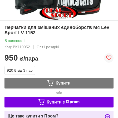
Перчатки для змішаних єдиноборств M4 Lev
Sport LV-1152
В наявності
Код: BK110052
Опт і роздріб
950
₴/пара
920 ₴
від 3 пар
Купити
або
Купити з
Що таке купити з Пром?