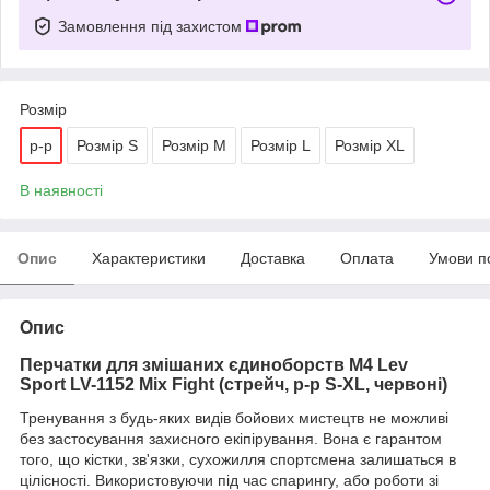
Замовлення під захистом
Розмір
р-р
Розмір S
Розмір M
Розмір L
Розмір XL
В наявності
Опис
Характеристики
Доставка
Оплата
Умови п
Опис
Перчатки для змішаних єдиноборств M4 Lev
Sport LV-1152 Mix Fight (стрейч, р-р S-XL, червоні)
Тренування з будь-яких видів бойових мистецтв не можливі
без застосування захисного екіпірування.
Вона є гарантом
того, що кістки, зв'язки, сухожилля спортсмена залишаться в
цілісності.
Використовуючи під час спарингу, або роботи зі