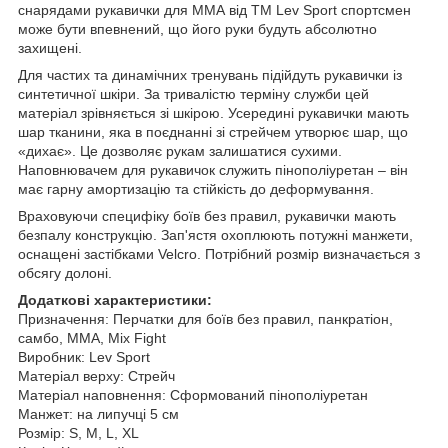
снарядами рукавички для ММА від ТМ Lev Sport спортсмен
може бути впевнений, що його руки будуть абсолютно
захищені.
Для частих та динамічних тренувань підійдуть рукавички із
синтетичної шкіри.
За тривалістю терміну служби цей
матеріал зрівняється зі шкірою.
Усередині рукавички мають
шар тканини, яка в поєднанні зі стрейчем утворює шар, що
«дихає».
Це дозволяє рукам залишатися сухими.
Наповнювачем для рукавичок служить пінополіуретан – він
має гарну амортизацію та стійкість до деформування.
Враховуючи специфіку боїв без правил, рукавички мають
безпалу конструкцію.
Зап'ястя охоплюють потужні манжети,
оснащені застібками Velcro.
Потрібний розмір визначається з
обсягу долоні.
Додаткові характеристики:
Призначення: Перчатки для боїв без правил, панкратіон,
самбо, MMA, Mix Fight
Виробник: Lev Sport
Матеріал верху: Стрейч
Матеріал наповнення: Сформований пінополіуретан
Манжет: на липучці 5 см
Розмір: S, M, L, XL