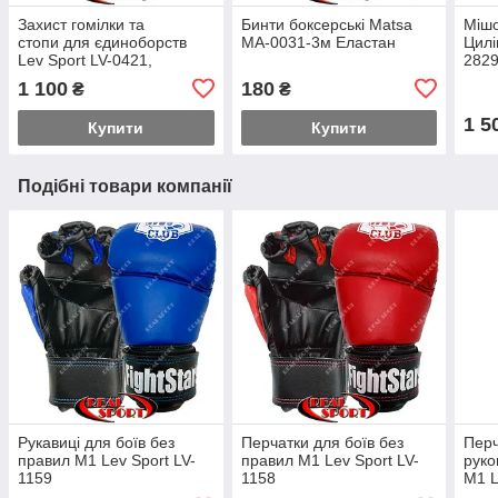
Захист гомілки та
Бинти боксерські Matsa
Мішо
стопи для єдиноборств
MA-0031-3м Еластан
Цилі
Lev Sport LV-0421,
2829
червона
1 100
180
₴
₴
1 5
Купити
Купити
Подібні товари компанії
Рукавиці для боїв без
Перчатки для боїв без
Перч
правил M1 Lev Sport LV-
правил M1 Lev Sport LV-
руко
1159
1158
M1 L