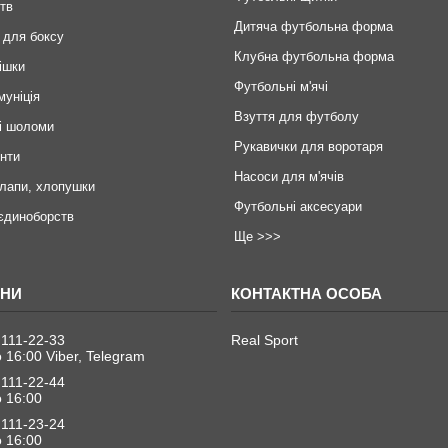
тв
Дитяча футбольна форма
 для боксу
Клубна футбольна форма
ішки
Футбольні м'ячі
муніція
Взуття для футболу
і шоломи
Рукавички для воротаря
инти
Насоси для м'ячів
 лапи, хлопушки
Футбольні аксесуари
єдиноборств
Ще >>>
 111-22-33
Real Sport
о 16:00 Viber, Telegram
 111-22-44
о 16:00
 111-23-24
о 16:00