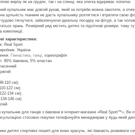
лінію вирізу як на грудях, так і на спинці, яка злегка відкриває лопатки.
ний купальник має довгий рукав, який за потреби можна закотити, а отже
на щільність тканини не дасть купальнику розтягтися і втратити свою фо
й чудово тягнутися, забезпечуючи ідеальну посадку на фігурі, а так чол
гатьох прань. Розмірний ряд містить дитячі та підліткові розміри, тому 
а комплекції.
ві характеристики:
: Real Sport
иробник: Україна
ення:
Гімнастика, танці
, хореографія
л: 95% бавовна, 5% еластан
Класичний
Довгий
 98-110 см);
 110-122 см);
 122-134 см);
 134-146 см)
ілий
купальник для танців з бавовни в інтернет-магазині «Real Sport™», Ви от
нсультацією стосовно покупки телефонуйте менеджерам у будь-який ден
.
ики дитячі спортивні пошиті для юних красунь, які бажають розвивати се