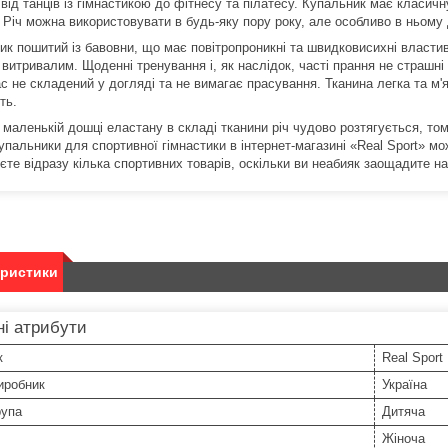
від танців із гімнастикою до фітнесу та пілатесу. Купальник має класичн
. Річ можна використовувати в будь-яку пору року, але особливо в ньому
ик пошитий із бавовни, що має повітропроникні та швидковисихні властив
 витривалим. Щоденні тренування і, як наслідок, часті прання не страшні 
 не складений у догляді та не вимагає прасування. Тканина легка та м'я
ть.
маленькій дошці еластану в складі тканини річ чудово розтягується, тому
упальники для спортивної гімнастики в інтернет-магазині «Real Sport» мо
єте відразу кілька спортивних товарів, оскільки ви неабияк заощадите на
еристики
і атрибути
к
Real Sport
иробник
Україна
рупа
Дитяча
Жіноча