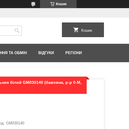
Кошик
Кошик
ННЯ ТА ОБМІН
ВІДГУКИ
РЕГІОНИ
ьник білий GM030140 (бавовна, р-р 0-M,
од:
GM030140