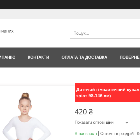
тивних
МПАНІЮ
КОНТАКТИ
ОПЛАТА ТА ДОСТАВКА
ПОВЕРНЕ
Дитячий гімнастичний купал
зріст 98-146 см)
420 ₴
Показати оптові ціни
В наявності
Оптом і в роздріб
К