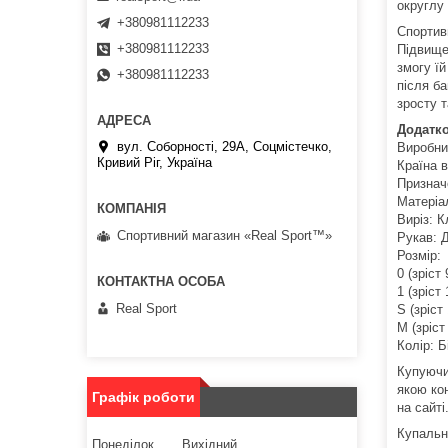
округлу 
+380981112233
Спортив
+380981112233
Підвище
змогу ї
+380981112233
після ба
зросту т
Додатко
вул. Соборності, 29А, Соцмістечко,
Виробник
Кривий Ріг, Україна
Країна в
Признач
Матеріа
Виріз: 
Спортивний магазин «Real Sport™»
Рукав: 
Розмір:
0 (зріст
1 (зріст
Real Sport
S (зріст
M (зріст
Колір: Б
Купуючи 
якою ко
Графік роботи
на сайті
Купальн
Понеділок
Вихідний