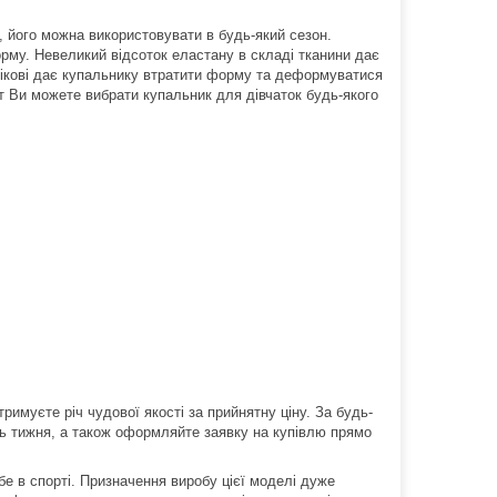
, його можна використовувати в будь-який сезон.
рму. Невеликий відсоток еластану в складі тканини дає
овікові дає купальнику втратити форму та деформуватися
тут Ви можете вибрати купальник для дівчаток будь-якого
римуєте річ чудової якості за прийнятну ціну. За будь-
ь тижня, а також оформляйте заявку на купівлю прямо
бе в спорті. Призначення виробу цієї моделі дуже