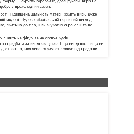
у форму — округлу горловину, довгі рукави, виріз на
 добре в прохолодний сезон.
ості. Підвищена щільність матерії робить виріб дуже
цій моделі. Чудово зберігає свій первісний вигляд.
ка, приємна до тіла, шви акуратно оброблені та не
 сидить на фігурі та не сковує рухів.
жна придбати за вигідною ціною. І ще вигідніше, якщо ви
 доставці та, можливо, отримаєте бонус від продавця.