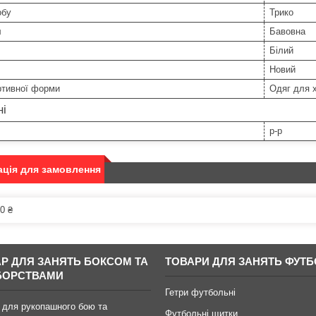
обу
Трико
л
Бавовна
Білий
Новий
ртивної форми
Одяг для х
ні
р-р
ція для замовлення
0 ₴
АР ДЛЯ ЗАНЯТЬ БОКСОМ ТА
ТОВАРИ ДЛЯ ЗАНЯТЬ ФУТ
БОРСТВАМИ
Гетри футбольні
 для рукопашного бою та
Футбольні щитки