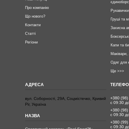
єдиноборс
Про компанію
Рукавички
Що нового?
Груші та м
Контакти
Захисна а
Статті
Боксерськ
Регіони
Капи та б
Маківари,
Одяг для 
Ще >>>
+380 (98)
вул. Соборності, 29А, Соцмістечко, Кривий
с 09:30 д
Ріг, Україна
+380 (98)
с 09:30 д
+380 (99)
с 09:30 д
Спортивний магазин «Real Sport™»