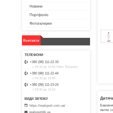
Новини
Портфоліо
Фотогалерея
Контакти
+380 (98) 111-22-33
с 09:30 до 16:00 Viber, Telegram
+380 (98) 111-22-44
с 09:30 до 16:00
+380 (99) 111-23-24
с 09:30 до 16:00
Дитячи
Бавовня
https://realsport.com.ua/
являє с
realsport@i.ua