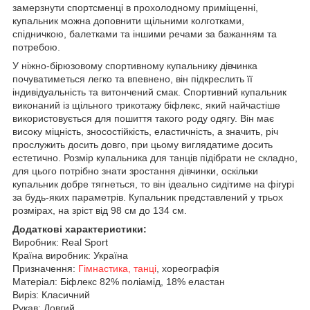
замерзнути спортсменці в прохолодному приміщенні,
купальник можна доповнити щільними колготками,
спідничкою, балетками та іншими речами за бажанням та
потребою.
У ніжно-бірюзовому спортивному купальнику дівчинка
почуватиметься легко та впевнено, він підкреслить її
індивідуальність та витончений смак.
Спортивний купальник
виконаний із щільного трикотажу біфлекс, який найчастіше
використовується для пошиття такого роду одягу.
Він має
високу міцність, зносостійкість, еластичність, а значить, річ
прослужить досить довго, при цьому виглядатиме досить
естетично.
Розмір купальника для танців підібрати не складно,
для цього потрібно знати зростання дівчинки, оскільки
купальник добре тягнеться, то він ідеально сидітиме на фігурі
за будь-яких параметрів.
Купальник представлений у трьох
розмірах, на зріст від 98 см до 134 см.
Додаткові характеристики:
Виробник: Real Sport
Країна виробник: Україна
Призначення:
Гімнастика, танці
, хореографія
Матеріал: Біфлекс 82% поліамід, 18% еластан
Виріз: Класичний
Рукав: Довгий