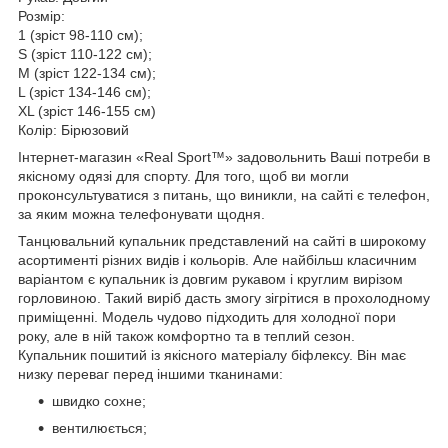
Розмір:
1 (зріст 98-110 см);
S (зріст 110-122 см);
М (зріст 122-134 см);
L (зріст 134-146 см);
ХL (зріст 146-155 см)
Колір: Бірюзовий
Інтернет-магазин «Real Sport™» задовольнить Ваші потреби в
якісному одязі для спорту. Для того, щоб ви могли
проконсультуватися з питань, що виникли, на сайті є телефон,
за яким можна телефонувати щодня.
Танцювальний купальник представлений на сайті в широкому
асортименті різних видів і кольорів. Але найбільш класичним
варіантом є купальник із довгим рукавом і круглим вирізом
горловиною. Такий виріб дасть змогу зігрітися в прохолодному
приміщенні. Модель чудово підходить для холодної пори
року, але в ній також комфортно та в теплий сезон.
Купальник пошитий із якісного матеріалу біфлексу. Він має
низку переваг перед іншими тканинами:
швидко сохне;
вентилюється;