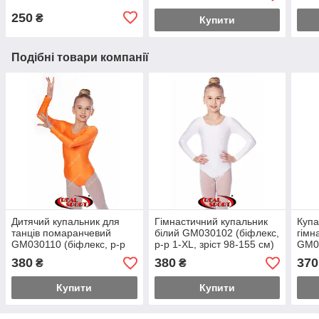
250
₴
Купити
Подібні товари компанії
Дитячий купальник для
Гімнастичний купальник
Купа
танців помаранчевий
білий GM030102 (біфлекс,
гімн
GM030110 (біфлекс, р-р
р-р 1-XL, зріст 98-155 см)
GM03
1-XL, зріст 98-155 см)
1-XL
380
380
370
₴
₴
Купити
Купити