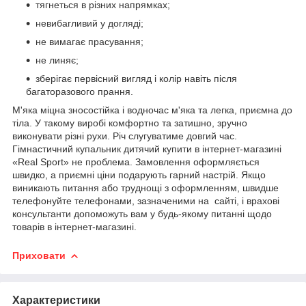
тягнеться в різних напрямках;
невибагливий у догляді;
не вимагає прасування;
не линяє;
зберігає первісний вигляд і колір навіть після
багаторазового прання.
М'яка міцна зносостійка і водночас м'яка та легка, приємна до
тіла. У такому виробі комфортно та затишно, зручно
виконувати різні рухи. Річ слугуватиме довгий час.
Гімнастичний купальник дитячий купити в інтернет-магазині
«Real Sport» не проблема. Замовлення оформляється
швидко, а приємні ціни подарують гарний настрій. Якщо
виникають питання або труднощі з оформленням, швидше
телефонуйте телефонами, зазначеними на сайті, і врахові
консультанти допоможуть вам у будь-якому питанні щодо
товарів в інтернет-магазині.
Приховати
Характеристики