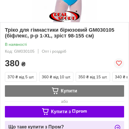
Тріко для гімнастики бірюзовий GM030105
(біфлекс, р-р 1-XL, зріст 98-155 см)
В наявності
Код: GM030105
Опт і роздріб
380
₴
370 ₴
від 5 шт.
360 ₴
від 10 шт.
350 ₴
від 15 шт.
340 ₴
в
Купити
або
Купити з
Що таке купити з Пром?