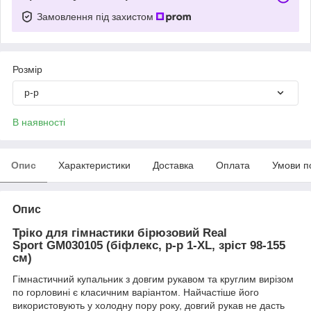
Замовлення під захистом
Розмір
р-р
В наявності
Опис
Характеристики
Доставка
Оплата
Умови п
Опис
Тріко для гімнастики бірюзовий Real
Sport GM030105 (біфлекс, р-р 1-XL, зріст 98-155
см)
Гімнастичний купальник з довгим рукавом та круглим вирізом
по горловині є класичним варіантом.
Найчастіше його
використовують у холодну пору року, довгий рукав не дасть