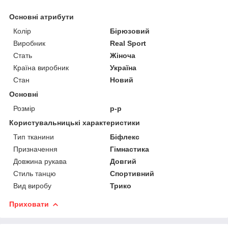
Основні атрибути
Колір
Бірюзовий
Виробник
Real Sport
Стать
Жіноча
Країна виробник
Україна
Стан
Новий
Основні
Розмір
р-р
Користувальницькі характеристики
Тип тканини
Біфлекс
Призначення
Гімнастика
Довжина рукава
Довгий
Стиль танцю
Спортивний
Вид виробу
Трико
Приховати