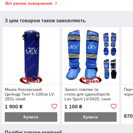
Всі умови повернення
З цим товаром також замовляють
Мішок боксерський
Захист гомілки та
Перч
Циліндр Тент h-100cм LV-
стопи для єдиноборств
чорн
2831 синій
Lev Sport LV-0420, синя
1 900
1 100
₴
₴
970
Купити
Купити
Подібні товари компанії