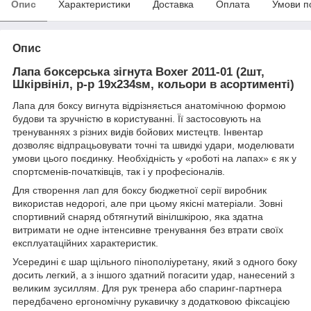
Опис
Характеристики
Доставка
Оплата
Умови п
Опис
Лапа боксерська зігнута Boxer 2011-01 (2шт,
Шкірвініл, р-р 19x234sм, кольори в асортименті)
Лапа для боксу вигнута відрізняється анатомічною формою
будови та зручністю в користуванні.
Її застосовують на
тренуваннях з різних видів бойових мистецтв.
Інвентар
дозволяє відпрацьовувати точні та швидкі удари, моделювати
умови цього поєдинку.
Необхідність у «роботі на лапах» є як у
спортсменів-початківців, так і у професіоналів.
Для створення лап для боксу бюджетної серії виробник
використав недорогі, але при цьому якісні матеріали.
Зовні
спортивний снаряд обтягнутий вінілшкірою, яка здатна
витримати не одне інтенсивне тренування без втрати своїх
експлуатаційних характеристик.
Усередині є шар щільного пінополіуретану, який з одного боку
досить легкий, а з іншого здатний погасити удар, нанесений з
великим зусиллям.
Для рук тренера або спаринг-партнера
передбачено ергономічну рукавичку з додатковою фіксацією