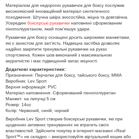
Матеріалом для недорогих рукавичок для боксу послужив
високоякісний інноваційний матеріал синтетичного
походження.
Штучна шкіра зносостійка, міцна та довговічна.
Усередині
боксерські рукавички
наповнені сформованим
пінополіуретаном, який пом'якшує удари.
Рукавички для боксу оснащені досить широкими манжетами,
які є захистом для зап'ясть.
Надміцна застібка дозволяє
надійно закріпити тренувальні рукавички на руках
спортсмена.
Кожен шов виконаний з максимальною
акуратністю і має підвищений запас міцності.
Додаткові характеристики:
Призначення: Перчатки для боксу, тайського боксу, ММА
Виробник: Lev Sport
Верхня інформація: PVC
Матеріал наповнення: Сформований пенополіуретан
Манжет: на липучці 5 см
Розмір: 14oz
Колір: Червоний, синій, чорний
Виробник Lev Sport створив боксерські рукавички, які при
щоденних активних тренуваннях не втратить своїх
властивостей.
Здійснити покупку в інтернет-магазині «Real
Sport™» не складно – використовуйте віртуальний кошик або