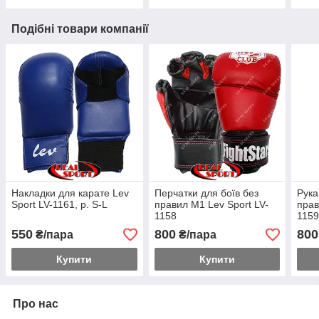
Подібні товари компанії
Накладки для карате Lev
Перчатки для боїв без
Рука
Sport LV-1161, р. S-L
правил M1 Lev Sport LV-
прав
1158
115
550
800
800
₴/пара
₴/пара
Купити
Купити
Про нас