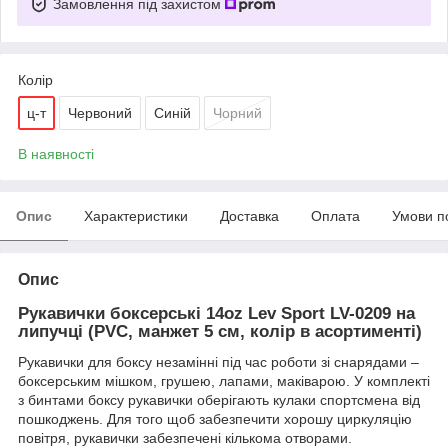
Замовлення під захистом
Колір
ц-т
Червоний
Синій
Чорний
В наявності
Опис
Характеристики
Доставка
Оплата
Умови п
Опис
Рукавички боксерські 14oz Lev Sport LV-0209 на
липучці (PVC, манжет 5 см, колір в асортименті)
Рукавички для боксу незамінні під час роботи зі снарядами –
боксерським мішком, грушею, лапами, маківарою.
У комплекті
з бинтами боксу рукавички оберігають кулаки спортсмена від
пошкоджень.
Для того щоб забезпечити хорошу циркуляцію
повітря, рукавички забезпечені кількома отворами.