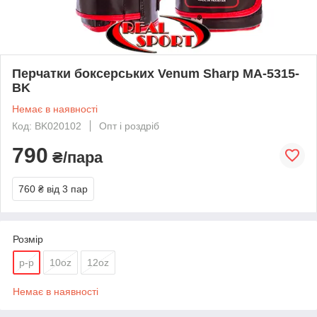
Перчатки боксерських Venum Sharp MA-5315-
BK
Немає в наявності
Код: BK020102
Опт і роздріб
790
₴/пара
760 ₴
від 3 пар
Розмір
р-р
10oz
12oz
Немає в наявності