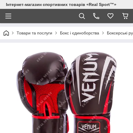
Інтернет-магазин спортивних товарів «Real Sport™»
Товари та послуги
Бокс і єдиноборства
Боксерські р