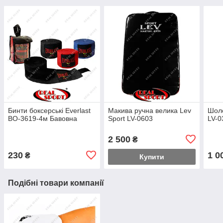
Бинти боксерські Everlast
Макива ручна велика Lev
Шоло
BO-3619-4м Бавовна
Sport LV-0603
LV-0
2 500
₴
230
1 0
₴
Купити
Подібні товари компанії