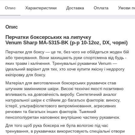
Опис
Характеристики
Доставка
Оплата
Умови п
Опис
Перчатки боксерських на липучку
Venum Sharp MA-5315-BK (р-р 10-12oz, DX, чорні)
Перчатки для боксу — це те, без чого не обійдеться жоден бій
або тренування. Вони захищають руки спортсмена від будь -
яких травм і калічення. Тренувальні рукавички Venum —
ідеальний варіант для тих, хто хоче купити якісну і недорогу
екіпіровку для боксу.
Матеріал для виготовлення боксерських рукавичок став
штучним замінником шкіри. Високі технічні якості позитивно
впливають на довговічність виробу. Синтетичний аналог
натуральної шкіри є стійким до багатьох факторів: виносу,
істерії, ультрафіолетового випромінювання, агресивних
речовин та багатьох інших факторів. Тьмяний
пенсополіуретан наповнює внутрішню частину рукавичок.
Для того щоб рука боксера не була вологою під час
тренування, в рукавичках використовують спеціальні отвори