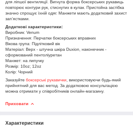
для ліпшої вентиляції. Вигнута форма боксерських рукавиць
повторює контури рук, стиснутих в кулак. Пристойна застібка
значно спрощує їхній одяг. Манжети мають додатковий захист
зап’ястками.
Додаткові характеристики:
Виробник: Venum
Призначення: Перчатки боксерських вправних
Вікова група: Підлітковий вік
Матеріал: Верх - штучна шкіра Duxion, наконечник -
сформований пентоліуретан
Манжет: на липучку
Розмір: 10oz; 12oz
Колір: Чорний
Заказуйте
боксерські рукавички
, використовуючи будь-який
прийнятний для вас метод. За додатковою консультацією
можна отримати у співробітників онлайн-магазину.
Приховати
Характеристики