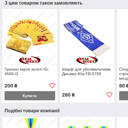
З цим товаром також замовляють
Гральні карти золоті IG-
Шарф для уболівальників
Спор
4566-G
Динамо-Кіїв FB-5769
стрі
місц
200
80
₴
280
₴
Купити
Подібні товари компанії