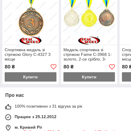
Спортивна медаль зі
Медаль спортивна зі
Спор
стрічкою Glory C-4327 3
стрічкою Fame C-3968 1-
стрі
місце
золото, 2-се срібло, 3-
місц
бронза
80
80
80
₴
₴
Купити
Купити
Про нас
100% позитивних з 31 відгука за рік
Працює з 25.12.2012
м. Кривий Ріг