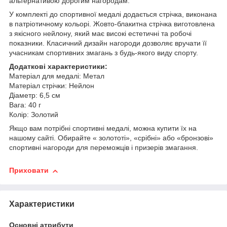
альтернативою дорогим нагородам.
У комплекті до спортивної медалі додається стрічка, виконана
в патріотичному кольорі.
Жовто-блакитна стрічка виготовлена
з якісного нейлону, який має високі естетичні та робочі
показники.
Класичний дизайн нагороди дозволяє вручати її
учасникам спортивних змагань з будь-якого виду спорту.
Додаткові характеристики:
Матеріал для медалі: Метал
Матеріал стрічки: Нейлон
Діаметр: 6,5 см
Вага: 40 г
Колір: Золотий
Якщо вам потрібні спортивні медалі, можна купити їх на
нашому сайті. Обирайте « золототі», «срібні» або «бронзові»
спортивні нагороди для переможців і призерів змагання.
Приховати
Характеристики
Основні атрибути