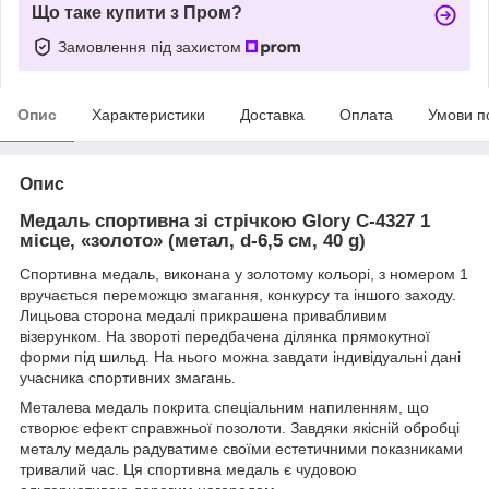
Що таке купити з Пром?
Замовлення під захистом
Опис
Характеристики
Доставка
Оплата
Умови п
Опис
Медаль спортивна зі стрічкою Glory C-4327 1
місце, «золото» (метал, d-6,5 см, 40 g)
Спортивна медаль, виконана у золотому кольорі, з номером 1
вручається переможцю змагання, конкурсу та іншого заходу.
Лицьова сторона медалі прикрашена привабливим
візерунком.
На звороті передбачена ділянка прямокутної
форми під шильд.
На нього можна завдати індивідуальні дані
учасника спортивних змагань.
Металева медаль покрита спеціальним напиленням, що
створює ефект справжньої позолоти.
Завдяки якісній обробці
металу медаль радуватиме своїми естетичними показниками
тривалий час.
Ця спортивна медаль є чудовою