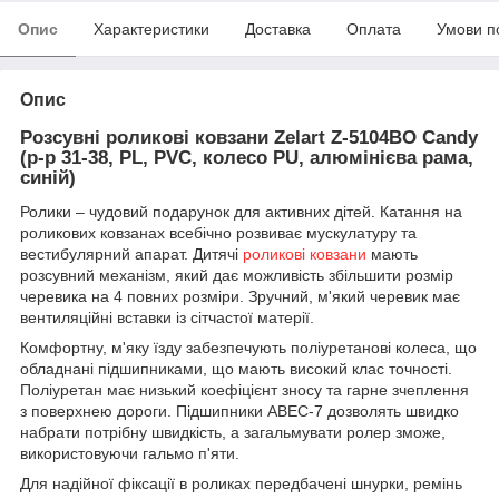
Опис
Характеристики
Доставка
Оплата
Умови п
Опис
Розсувні роликові ковзани Zelart Z-5104BO Candy
(р-р 31-38, PL, PVC, колесо PU, алюмінієва рама,
синій)
Ролики – чудовий подарунок для активних дітей.
Катання на
роликових ковзанах всебічно розвиває мускулатуру та
вестибулярний апарат.
Дитячі
роликові ковзани
мають
розсувний механізм, який дає можливість збільшити розмір
черевика на 4 повних розміри.
Зручний, м'який черевик має
вентиляційні вставки із сітчастої матерії.
Комфортну, м'яку їзду забезпечують поліуретанові колеса, що
обладнані підшипниками, що мають високий клас точності.
Поліуретан має низький коефіцієнт зносу та гарне зчеплення
з поверхнею дороги.
Підшипники ABEC-7 дозволять швидко
набрати потрібну швидкість, а загальмувати ролер зможе,
використовуючи гальмо п'яти.
Для надійної фіксації в роликах передбачені шнурки, ремінь