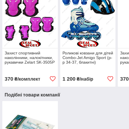
Захист спортивний
Роликові ковзани для дітей
Захи
наколінники, налокітники,
Combo-Jet Amigo Sport (р-
нако
рукавички Zelart SK-3505P
р 34-37, блакитні)
рука
370
1 200
370
₴/комплект
₴/набір
Подібні товари компанії