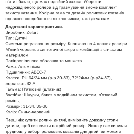
п'яти і бакля, що має подвійний захист.
Уберегти
недосвідченого ролера від травмування зможе комплект
захисту катання.
Колірна гама та дизайн роликових ковзанів
однаково сподобається як хлопчикам, так і дівчаткам.
Додаткові характеристики:
Виробник: Zelart
Тип: Дитячі
Система регулювання розміру: Кнопкова на 4 повних розміри
М'який черевик з синтетичної шкіри в комбінації з сітчастим
матеріалом
Поліпропіленова оболонка та манжета
Рама: Алюмінієва
Підшипники: ABEC-7
Колеса: PU 64*24 мм (р-р 30-33), 72*24мм (р-р34-37),
жорсткість 82 A
Гальма: П'ятковий (штатник)
Застібка: Шнурки, бакля з подвійним захистом, п'ятковий
ремінь,
Розміри: 31-34, 35-38
Колір: Синьо-червоний
Перш ніж купити ролики дитячі, виміряйте довжину стопи
дитини, щоб визначити потрібний розмір. Якщо у вас виникли
труднощі у виборі роликових ковзанів для дітей, ви можете