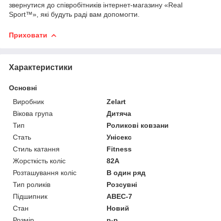
звернутися до співробітників інтернет-магазину «Real
Sport™», які будуть раді вам допомогти.
Приховати
Характеристики
Основні
Виробник
Zelart
Вікова група
Дитяча
Тип
Роликові ковзани
Стать
Унісекс
Стиль катання
Fitness
Жорсткість коліс
82А
Розташування коліс
В один ряд
Тип роликів
Розсувні
Підшипник
ABEC-7
Стан
Новий
Розмір
р-р