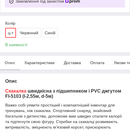
Замовлення під захистом
Колір
ц-т
Червоний
Синій
В наявності
Опис
Характеристики
Доставка
Оплата
Умови п
Опис
Скакалка
швидкісна з підшипником і PVC джгутом
FI-5103 (l-2,55м, d-5м)
Важко собі уявити простіший і компактніший інвентар для
тренувань, ніж скакалка.
Спортивний снаряд, знайомий
багатьом з дитинства, допоможе вам швидко спалити калорії
та підтягнути свою фігуру.
Стрибки на скакалці розвивають
витривалість, зміцнюють м'язовий корсет, прискорюють