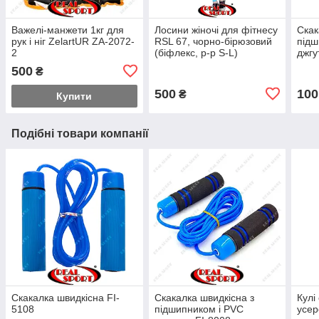
Важелі-манжети 1кг для
Лосини жіночі для фітнесу
Скак
рук і ніг ZelartUR ZA-2072-
RSL 67, чорно-бірюзовий
підш
2
(біфлекс, р-р S-L)
джгу
500
₴
500
100
₴
Купити
Подібні товари компанії
Скакалка швидкісна FI-
Скакалка швидкісна з
Кулі
5108
підшипником і PVC
усер