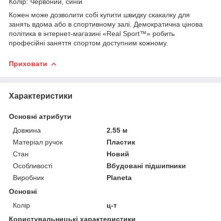
Колір: Червоний, синій
Кожен може дозволити собі купити швидку скакалку для
занять вдома або в спортивному залі.
Демократична цінова
політика в інтернет-магазині «Real Sport™» робить
професійні заняття спортом доступним кожному.
Приховати
Характеристики
Основні атрибути
Довжина
2.55 м
Матеріал ручок
Пластик
Стан
Новий
Особливості
Вбудовані підшипники
Виробник
Planeta
Основні
Колір
ц-т
Користувальницькі характеристики