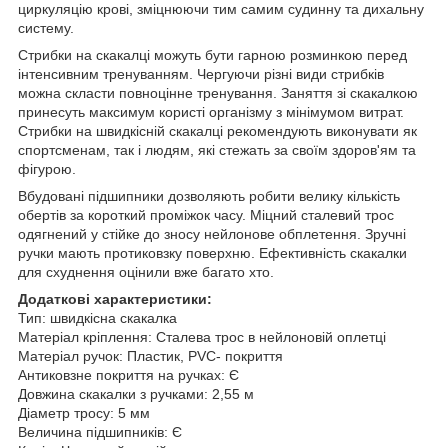
циркуляцію крові, зміцнюючи тим самим судинну та дихальну
систему.
Стрибки на скакалці можуть бути гарною розминкою перед
інтенсивним тренуванням.
Чергуючи різні види стрибків
можна скласти повноцінне тренування.
Заняття зі скакалкою
принесуть максимум користі організму з мінімумом витрат.
Стрибки на швидкісній скакалці рекомендують виконувати як
спортсменам, так і людям, які стежать за своїм здоров'ям та
фігурою.
Вбудовані підшипники дозволяють робити велику кількість
обертів за короткий проміжок часу.
Міцний сталевий трос
одягнений у стійке до зносу нейлонове обплетення.
Зручні
ручки мають протиковзку поверхню.
Ефективність скакалки
для схуднення оцінили вже багато хто.
Додаткові характеристики:
Тип: швидкісна скакалка
Матеріал кріплення: Сталева трос в нейлоновій оплетці
Матеріал ручок: Пластик, PVC- покриття
Антиковзне
покриття на ручках: Є
Довжина скакалки з ручками: 2,55 м
Діаметр тросу: 5 мм
Величина підшипників: Є