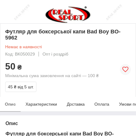
Футляр для боксерської капи Bad Boy BO-
5962
Немає в наявності
Код: BK050029
Опт і роздріб
50
₴
Мінімальна сума замовлення на сайті — 100 ₴
45 ₴
від 5 шт.
Опис
Характеристики
Доставка
Оплата
Умови п
Опис
Футляр для боксерської капи Bad Boy BO-