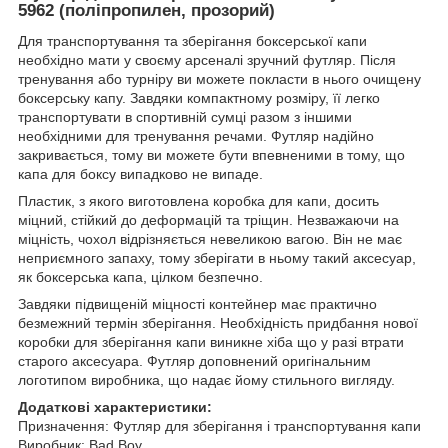
5962 (поліпропилен, прозорий)
Для транспортування та зберігання боксерської капи
необхідно мати у своєму арсеналі зручний футляр.
Після
тренування або турніру ви можете покласти в нього очищену
боксерську капу.
Завдяки компактному розміру, її легко
транспортувати в спортивній сумці разом з іншими
необхідними для тренування речами.
Футляр надійно
закривається, тому ви можете бути впевненими в тому, що
капа для боксу випадково не випаде.
Пластик, з якого виготовлена коробка для капи, досить
міцний, стійкий до деформацій та тріщин.
Незважаючи на
міцність, чохол відрізняється невеликою вагою.
Він не має
неприємного запаху, тому зберігати в ньому такий аксесуар,
як боксерська капа, цілком безпечно.
Завдяки підвищеній міцності контейнер має практично
безмежний термін зберігання.
Необхідність придбання нової
коробки для зберігання капи виникне хіба що у разі втрати
старого аксесуара.
Футляр доповнений оригінальним
логотипом виробника, що надає йому стильного вигляду.
Додаткові характеристики:
Призначення: Футляр для зберігання і транспортування капи
Виробник: Bad Boy