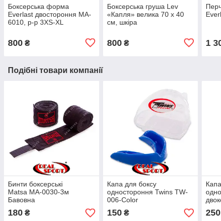
Боксерська форма
Боксерська груша Lev
Перч
Everlast двостороння MA-
«Капля» велика 70 х 40
Ever
6010, р-р 3XS-XL
см, шкіра
800
800
1 3
₴
₴
Подібні товари компанії
Бинти боксерські
Капа для боксу
Капа
Matsa MA-0030-3м
одностороння Twins TW-
одн
Бавовна
006-Color
двок
BO-
180
150
250
₴
₴