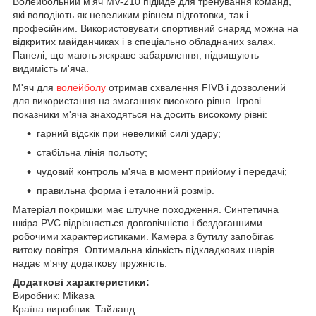
Волейбольний м'яч MV-210 підійде для тренування команд,
які володіють як невеликим рівнем підготовки, так і
професійним. Використовувати спортивний снаряд можна на
відкритих майданчиках і в спеціально обладнаних залах.
Панелі, що мають яскраве забарвлення, підвищують
видимість м'яча.
М'яч для
волейболу
отримав схвалення FIVB і дозволений
для використання на змаганнях високого рівня. Ігрові
показники м'яча знаходяться на досить високому рівні:
гарний відскік при невеликій силі удару;
стабільна лінія польоту;
чудовий контроль м'яча в момент прийому і передачі;
правильна форма і еталонний розмір.
Матеріал покришки має штучне походження. Синтетична
шкіра PVC відрізняється довговічністю і бездоганними
робочими характеристиками. Камера з бутилу запобігає
витоку повітря. Оптимальна кількість підкладкових шарів
надає м'ячу додаткову пружність.
Додаткові характеристики:
Виробник: Mikasa
Країна виробник: Тайланд