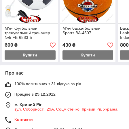
М'яч футбольний
М'яч баскетбольний
Баск
тренувальний тренажер
Sports BA-4507
Lanh
№5 FB-6883-5
Indo
600
430
800
₴
₴
Купити
Купити
Про нас
100% позитивних з 31 відгука за рік
Працює з 25.12.2012
м. Кривий Ріг
вул. Соборності, 29А, Соцмістечко, Кривий Ріг, Україна
Контакти