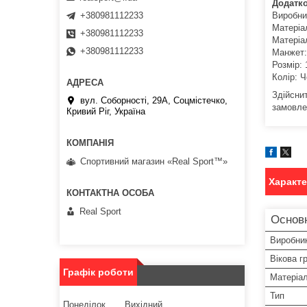
Додатко
Виробни
+380981112233
Матеріа
+380981112233
Матеріа
+380981112233
Манжет:
Розмір: 
Колір: 
Здійсни
вул. Соборності, 29А, Соцмістечко,
замовле
Кривий Ріг, Україна
Спортивний магазин «Real Sport™»
Характ
Real Sport
Основ
Виробни
Вікова г
Графік роботи
Матеріа
Тип
Понеділок
Вихідний