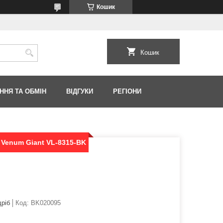
Кошик
Кошик
ННЯ ТА ОБМІН
ВІДГУКИ
РЕГІОНИ
 Venum Giant VL-8315-BK
дріб
Код:
BK020095