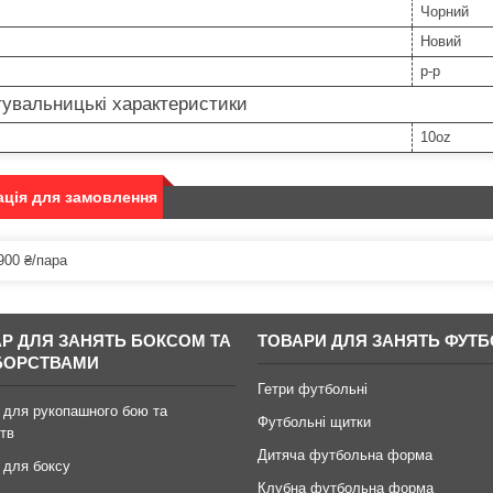
Чорний
Новий
р-р
увальницькі характеристики
10oz
ція для замовлення
900 ₴/пара
АР ДЛЯ ЗАНЯТЬ БОКСОМ ТА
ТОВАРИ ДЛЯ ЗАНЯТЬ ФУТ
БОРСТВАМИ
Гетри футбольні
 для рукопашного бою та
Футбольні щитки
тв
Дитяча футбольна форма
 для боксу
Клубна футбольна форма