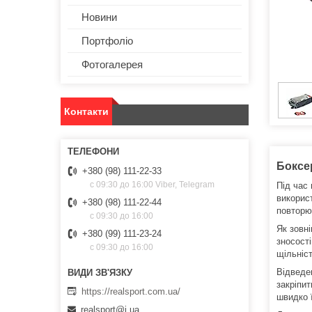
Новини
Портфоліо
Фотогалерея
Контакти
Боксер
+380 (98) 111-22-33
с 09:30 до 16:00 Viber, Telegram
Під час
викорис
+380 (98) 111-22-44
повторю
с 09:30 до 16:00
Як зовні
+380 (99) 111-23-24
зносост
с 09:30 до 16:00
щільніс
Відведе
закріпит
https://realsport.com.ua/
швидко 
realsport@i.ua