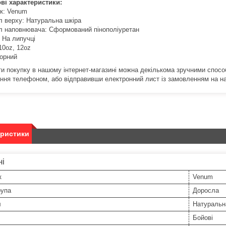
ві характеристики:
к: Venum
л верху: Натуральна шкіра
л наповнювача: Сформований пінополіуретан
 На липучці
10oz, 12oz
Чорний
ти покупку в нашому інтернет-магазині можна декількома зручними спос
ння телефоном, або відправивши електронний лист із замовленням на на
еристики
ні
к
Venum
рупа
Доросла
л
Натуральн
Бойові