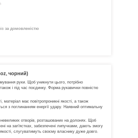
m
нів
за домовленістю
2oz, чорний)
вмування руки. Щоб уникнути цього, потрібно
 також і під час поєдинку. Форма рукавички повністю
, матеріал має повітропроникні якості, а також
ться з поглинанням енергії удару. Наявний оптимальну
 невеликих отворів, розташованих на долонях. Щоб
ені на зап'ястках, забезпечені липучками, дають змогу
 якості, слугуватимуть своєму власнику дуже довго.