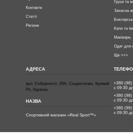
Груші та м
Контакти
Захисна а
Статті
Боксерськ
Регіони
Капи та б
Маківари,
Одяг для 
Ще >>>
+380 (98)
вул. Соборності, 29А, Соцмістечко, Кривий
с 09:30 д
Ріг, Україна
+380 (98)
с 09:30 д
+380 (99)
с 09:30 д
Спортивний магазин «Real Sport™»