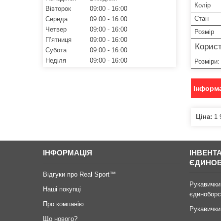
Колір
Вівторок
09:00
16:00
Стан
Середа
09:00
16:00
Четвер
09:00
16:00
Розмір
Пʼятниця
09:00
16:00
Корист
Субота
09:00
16:00
Неділя
09:00
16:00
Розміри:
Інформа
Ціна:
1 
ІНФОРМАЦІЯ
ІНВЕНТ
ЄДИНО
Відгуки про Real Sport™
Рукавички
Наші покупці
єдиноборс
Про компанію
Рукавички
Що нового?