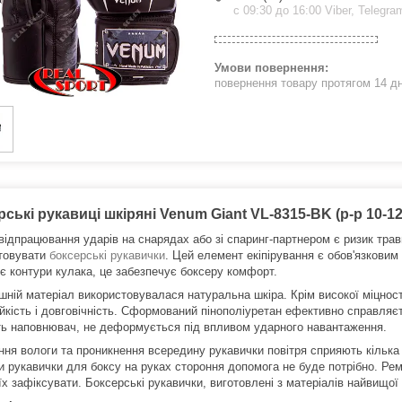
с 09:30 до 16:00 Viber, Telegra
повернення товару протягом 14 д
ські рукавиці шкіряні Venum Giant VL-8315-BK (р-р 10-1
 відпрацювання ударів на снарядах або зі спаринг-партнером є ризик тра
товувати
боксерські рукавички
. Цей елемент екіпірування є обов'язковим
є контури кулака, це забезпечує боксеру комфорт.
шній матеріал використовувалася натуральна шкіра. Крім високої міцності
ійкість і довговічність. Сформований пінополіуретан ефективно справляє
ть наповнювач, не деформується під впливом ударного навантаження.
ння вологи та проникнення всередину рукавички повітря сприяють кілька
и рукавички для боксу на руках стороння допомога не буде потрібно. Рем
їх зафіксувати. Боксерські рукавички, виготовлені з матеріалів найвищої