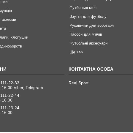
ішки
Футбольні м'ячі
муніція
Взуття для футболу
і шоломи
Рукавички для воротаря
инти
Насоси для м'ячів
 лапи, хлопушки
Футбольні аксесуари
єдиноборств
Ще >>>
 111-22-33
Real Sport
о 16:00 Viber, Telegram
 111-22-44
о 16:00
 111-23-24
о 16:00