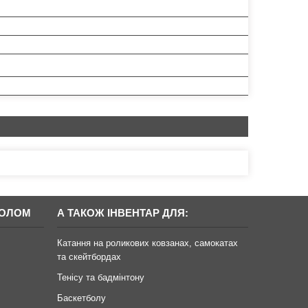
БОЛОМ
А ТАКОЖ ІНВЕНТАР ДЛЯ:
Катання на роликових ковзанах, самокатах
та скейтбордах
Тенісу та бадмінтону
Баскетболу