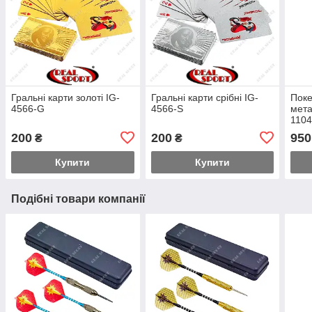
Гральні карти золоті IG-
Гральні карти срібні IG-
Поке
4566-G
4566-S
мета
110
200
200
950
₴
₴
Купити
Купити
Подібні товари компанії