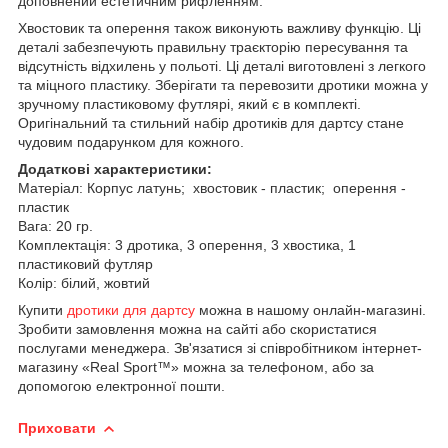
доповнений естетичним рифленням.
Хвостовик та оперення також виконують важливу функцію.
Ці
деталі забезпечують правильну траєкторію пересування та
відсутність відхилень у польоті.
Ці деталі виготовлені з легкого
та міцного пластику.
Зберігати та перевозити дротики можна у
зручному пластиковому футлярі, який є в комплекті.
Оригінальний та стильний набір дротиків для дартсу стане
чудовим подарунком для кожного.
Додаткові характеристики:
Матеріал: Корпус латунь; хвостовик - пластик;
оперення
-
пластик
Вага: 20 гр.
Комплектація: 3 дротика, 3 оперення, 3 хвостика, 1
пластиковий футляр
Колір: білий, жовтий
Купити
дротики для дартсу
можна в нашому онлайн-магазині.
Зробити замовлення можна на сайті або скористатися
послугами менеджера.
Зв'язатися зі співробітником інтернет-
магазину «Real Sport™» можна за телефоном, або за
допомогою електронної пошти.
Приховати