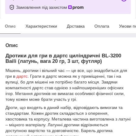
Замовлення під захистом
Опис
Характеристики
Доставка
Оплата
Умови п
Опис
Дротики для гри в дартс циліндричні BL-3200
Baili (латунь, вага 20 гр, 3 шт, футляр)
Мішень, дротики і вільний час — це все, що знадобиться для
гри в
дартс
. Грати в дартс можна як у приміщенні, так і на
вулиці, бо для мішені не потрібно багато місця. Завдяки
компактності дартс став однією з найпоширеніших офісних
ігор. Метання дротиків не вимагає особливої фізичної сили,
тому кожен може брати участь у грі.
Дроти, що входять в даний набір, відповідають вимогам та
стандартам.
Кожен дротик складається з оперення,
хвостовика та корпусу.
Металева частина виготовлена з латуні
– міцного матеріалу.
Латунні дротики відрізняються
доступною вартістю та довговічністю.
Барель дротика