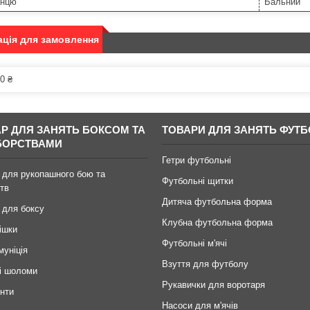
анцю
Бальний
ція для замовлення
0 ₴
АР ДЛЯ ЗАНЯТЬ БОКСОМ ТА
ТОВАРИ ДЛЯ ЗАНЯТЬ ФУТ
БОРСТВАМИ
Гетри футбольні
 для рукопашного бою та
Футбольні щитки
тв
Дитяча футбольна форма
 для боксу
Клубна футбольна форма
ішки
Футбольні м'ячі
муніція
Взуття для футболу
і шоломи
Рукавички для воротаря
инти
Насоси для м'ячів