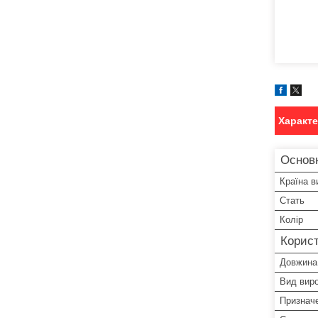
Характ
Основн
Країна в
Стать
Колір
Корист
Довжина
Вид вир
Признач