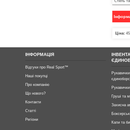
Стиль т
Інформа
Ціна:
45
ІНФОРМАЦІЯ
ІНВЕНТ
ЄДИНО
Відгуки про Real Sport™
Рукавички
Наші покупці
єдиноборс
Про компанію
Рукавички
Що нового?
Груші та м
Контакти
Захисна а
Статті
Боксерськ
Регіони
Капи та б