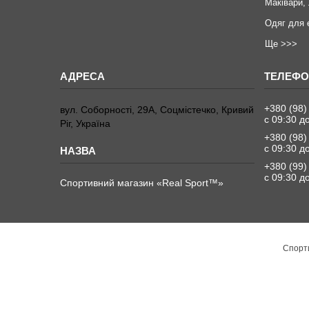
Маківари,
Одяг для 
Ще >>>
+380 (98)
вул. Соборності, 29А, Соцмістечко, Кривий
с 09:30 д
Ріг, Україна
+380 (98)
с 09:30 д
+380 (99)
с 09:30 д
Спортивний магазин «Real Sport™»