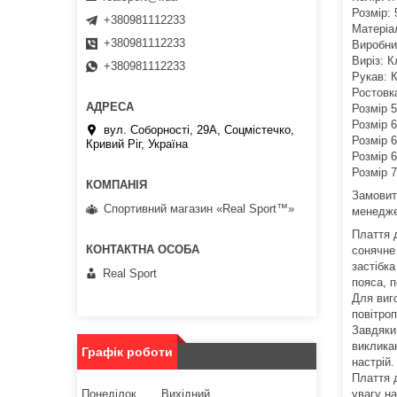
Розмір: 
+380981112233
Матеріа
+380981112233
Виробни
Виріз: 
+380981112233
Рукав: 
Ростовк
Розмір 5
Розмір 6
вул. Соборності, 29А, Соцмістечко,
Розмір 6
Кривий Ріг, Україна
Розмір 6
Розмір 7
Замовит
Спортивний магазин «Real Sport™»
менедже
Плаття д
сонячне
застібка
Real Sport
пояса, п
Для виг
повітроп
Завдяки 
виклика
Графік роботи
настрій.
Плаття д
Понеділок
Вихідний
увагу н