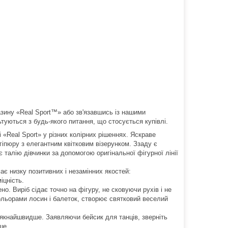
азину «Real Sport™» або зв'язавшись із нашими
туються з будь-якого питання, що стосується купівлі.
 «Real Sport» у різних колірних рішеннях. Яскраве
гіпюру з елегантним квітковим візерунком. Ззаду є
 талію дівчинки за допомогою оригінальної фігурної лінії
ає низку позитивних і незамінних якостей:
іцність.
о. Виріб сідає точно на фігуру, не сковуючи рухів і не
ольорами лосин і балеток, створює святковий веселий
а якнайшвидше. Заявляючи бейсик для танців, зверніть
ше.