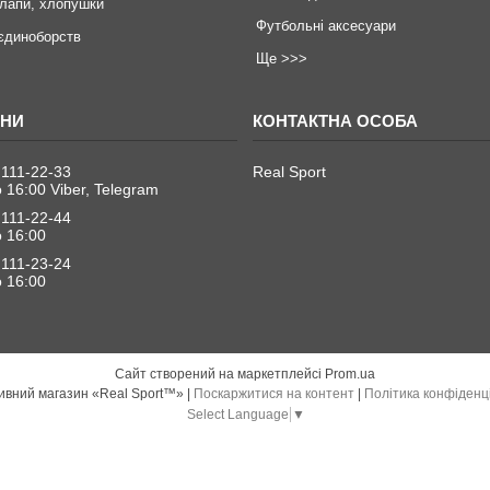
 лапи, хлопушки
Футбольні аксесуари
єдиноборств
Ще >>>
 111-22-33
Real Sport
о 16:00 Viber, Telegram
 111-22-44
о 16:00
 111-23-24
о 16:00
Сайт створений на маркетплейсі
Prom.ua
Спортивний магазин «Real Sport™» |
Поскаржитися на контент
|
Політика конфіденц
Select Language
▼