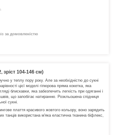
m
нів
за домовленістю
 зріст 104-146 см)
учно у теплу пору року.
Але за необхідністю до сукні
арівності цієї моделі гіпюрова пряма кокетка, яка
ляді блискавки, яка забезпечить легкість при одяганні і
 швів, що запобігає натиранню.
Розкльошена спідниця
ної сукні.
ингове плаття красивого жовтого кольору, воно зарядить
х танців використана м'яка еластична тканина біфлекс,