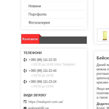
Новини
Портфоліо
Фотогалерея
Контакти
Бейсик
+380 (98) 111-22-33
с 09:30 до 16:00 Viber, Telegram
Даний в
можна п
+380 (98) 111-22-44
розташов
с 09:30 до 16:00
ідеальну
+380 (99) 111-23-24
красиво 
с 09:30 до 16:00
Якщо ви
позитиво
а також 
https://realsport.com.ua/
Додатко
Колір: 
realsport@i.ua