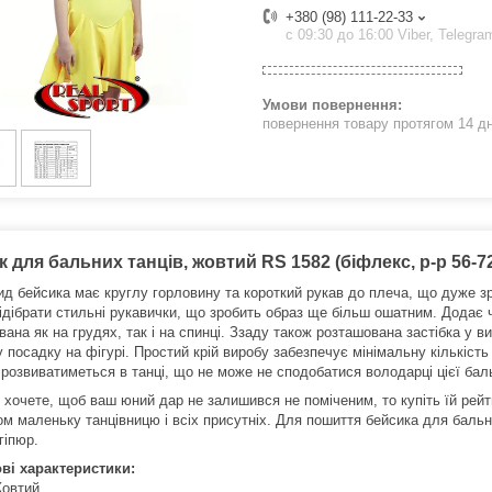
+380 (98) 111-22-33
с 09:30 до 16:00 Viber, Telegra
повернення товару протягом 14 д
 для бальних танців, жовтий RS 1582 (біфлекс, р-р 56-72,
ид бейсика має круглу горловину та короткий рукав до плеча, що дуже зр
ідібрати стильні рукавички, що зробить образ ще більш ошатним.
Додає ч
ана як на грудях, так і на спинці.
Ззаду також розташована застібка у виг
 посадку на фігурі.
Простий крій виробу забезпечує мінімальну кількість
розвиватиметься в танці, що не може не сподобатися володарці цієї баль
 хочете, щоб ваш юний дар не залишився не поміченим, то купіть їй рейт
м маленьку танцівницю і всіх присутніх.
Для пошиття бейсика для бальни
гіпюр.
ві характеристики:
Жовтий