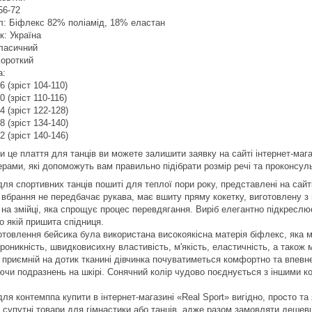
56-72
л: Біфлекс 82% поліамід, 18% еластан
к: Україна
Класичний
Короткий
а:
6 (зріст 104-110)
0 (зріст 110-116)
4 (зріст 122-128)
8 (зріст 134-140)
2 (зріст 140-146)
и це плаття для танців ви можете залишити заявку на сайті інтернет-маг
рами, які допоможуть вам правильно підібрати розмір речі та проконсуль
ля спортивних танців пошиті для теплої пори року, представлені на сайті
 вбрання не передбачає рукава, має вшиту пряму кокетку, виготовлену з 
 на змійці, яка спрощує процес перевдягання. Виріб елегантно підкреслює
о якій пришита спідниця.
отовлення бейсика була використана високоякісна матерія біфлекс, яка м
роникність, швидковисихну властивість, м'якість, еластичність, а також м
приємній на дотик тканині дівчинка почуватиметься комфортно та впевнен
ючи подразнень на шкірі. Сонячний колір чудово поєднується з іншими к
ля контемппа купити в інтернет-магазині «Real Sport» вигідно, просто т
а супутні товари для гімнастики або танців, адже разом замовляти дешев