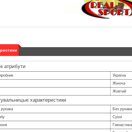
еристики
і атрибути
иробник
Україна
Жіноча
Жовтий
увальницькі характеристики
 рукава
Без рукав
обу
Сукні
ення
Гімнастика