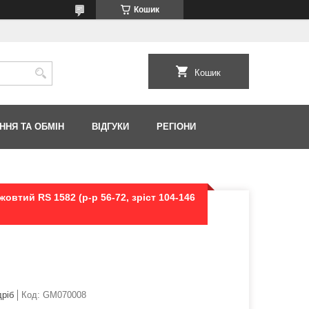
Кошик
Кошик
ННЯ ТА ОБМІН
ВІДГУКИ
РЕГІОНИ
овтий RS 1582 (р-р 56-72, зріст 104-146
дріб
Код:
GM070008