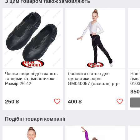
З цим товаром також замовляють
Чешки шкіряні для занять
Лосини з п'ятою для
Напі
танцями та гімнастикою.
гімнастики чорні
гімн
Розмір 26-42
GM040057 (еластан, р-р
0103
60-76, зріст 110-152) см)
350
250
400
₴
₴
Подібні товари компанії