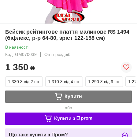
Бейсик рейтингове плаття малинове RS 1494
(біфлекс, р-р 64-80, зріст 122-158 см)
В наявності
Код: GM070039
Опт і роздріб
1 350
₴
1 330 ₴
від 2 шт.
1 310 ₴
від 4 шт.
1 290 ₴
від 6 шт.
1 27
Купити
або
Купити з
Що таке купити з Пром?