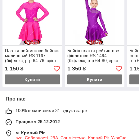
Плаття рейтингове бейсик
Бейсік плаття рейтингове
Бейс
малиновий RS 1167
фіолетове RS 1494
жовт
(біфлекс, р-р 64-76, зріст
(біфлекс, р-р 64-80, зріст
р-р 
122-152 см)
122-158 см)
152)
1 150
1 350
1 1
₴
₴
Купити
Купити
Про нас
100% позитивних з 31 відгука за рік
Працює з 25.12.2012
м. Кривий Ріг
вул. Соборності, 29А, Соцмістечко, Кривий Ріг, Україна