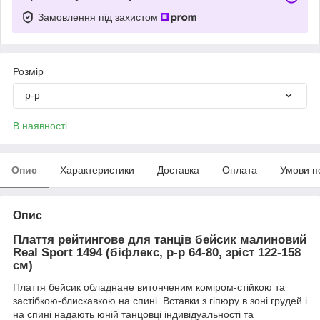
Замовлення під захистом
Розмір
р-р
В наявності
Опис
Характеристики
Доставка
Оплата
Умови п
Опис
Плаття рейтингове для танців бейсик малиновий
Real Sport 1494 (біфлекс, р-р 64-80, зріст 122-158
см)
Плаття бейсик обладнане витонченим коміром-стійкою та
застібкою-блискавкою на спині. Вставки з гіпюру в зоні грудей і
на спині надають юній танцовці індивідуальності та