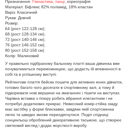
Призначення:
Гімнастика, танці
, хореографія
Матеріал: Біфлекс 82% поліамід, 18% еластан
Виріз: Класичний
Рукав: Довгий
Розмір:
64 (рост 122-128 см);
68 (рост 128-134 см);
72 (рост 140-146 см);
76 (рост 146-152 см);
80 (рост 152-158 см)
Колір: Малиновий
У правильно підібраному бальному платті ваша дівчинка вже
почуватиметься переможницею, що додасть їй впевненості в
собі та в успішному виступі.
Рейтингове плаття бейсик пошите для активних юних дівчаток,
готових багато чого досягати в спортивному залі, а тому й
підкорювати нові вершини на змаганнях і тішити на виступах.
Чарівна вставка з гіпюру робить вбрання елегантним і не
потребує додаткових прикрас. Невисокий комір-стійка ззаду
має застібку у формі блискавки, завдяки якій спортсменка
легко та швидко зможе переодягнутися. Поділ спідниці
сонцекльош оброблений декоративною тасьмою, що створює
святковий вигляд і додає жорсткості виробу.