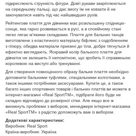
підкреслюють стрункість фігури. Довгі рукави закріплюються
на середньому пальці, що дає змогу їм не ковзати й не
закочуватися навіть під час найшвидших рухів.
Рейтингове плаття для дівчинки має розкльошену спідницю-
сонце, яка гарно розвивається в русі, а в спокійному стані
легко лягає м'якими складками. Плаття для бальних танців
виготовлене з еластичного матеріалу біфлекс з оздобленням
з гіпюру, обидва матеріали приємні до тіла, добре тягнуться й
ефектно виглядають. Яскравий колір бального плаття для
дівчаток не залишить її непомітною, що зробить її справжньою
королевою на виступі або тренуванні.
Для створення повноцінного образу бальне плаття необхідно
доповнити бальними туфлями, спеціальними колготками, а
також іншими потрібними аксесуарами. Купити це, а також
багато інших спортивних товарів і бальних платтів ви можете в
інтернет-магазині «Real SportTM», підібрати його буде не
складно відповідно до розмірної сітки. Але якщо все ж
виникнуть проблеми з вибором, менеджери інтернет-магазика
«Real SportTM» з радістю допоможуть вам із вибором.
Додаткові характеристики:
Виробник: Real Sport
Країна-виробник: Україна