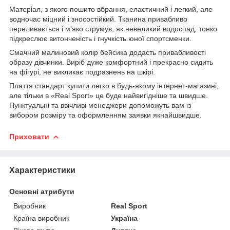
Матеріал, з якого пошито вбрання, еластичний і легкий, але
водночас міцний і зносостійкий. Тканина привабливо
переливається і м'яко струмує, як невеликий водоспад, тонко
підкреслює витонченість і гнучкість юної спортсменки.
Смачний малиновий колір бейсика додасть привабливості
образу дівчинки. Виріб дуже комфортний і прекрасно сидить
на фігурі, не викликає подразнень на шкірі.
Плаття стандарт купити легко в будь-якому інтернет-магазині,
але тільки в «Real Sport» це буде найвигідніше та швидше.
Пунктуальні та ввічливі менеджери допоможуть вам із
вибором розміру та оформленням заявки якнайшвидше.
Приховати
Характеристики
Основні атрибути
Виробник
Real Sport
Країна виробник
Україна