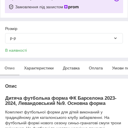
Замовлення під захистом
Розмір
р-р
В наявності
Опис
Характеристики
Доставка
Оплата
Умови п
Опис
Дитяча футбольна форма ФК Барселона 2023-
2024, Левандовський №9. Основна форма
Комплект футбольної форми для дітей виконаний у
традиційному для каталонського клубу забарвленні.
На
футбольній формі нового сезону синьо-гранатові смуги трохи