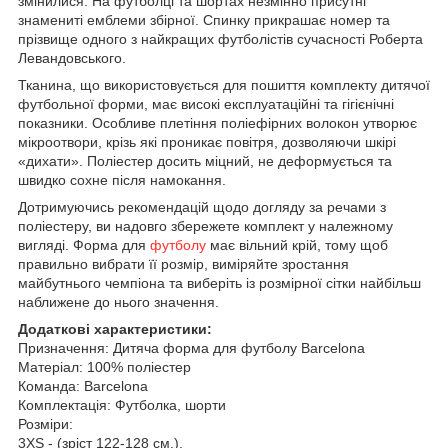
змінилися.
На футболці та шортах незмінно присутні
знамениті емблеми збірної.
Спинку прикрашає номер та
прізвище одного з найкращих футболістів сучасності Роберта
Левандовського.
Тканина, що використовується для пошиття комплекту дитячої
футбольної форми, має високі експлуатаційні та гігієнічні
показники.
Особливе плетіння поліефірних волокон утворює
мікроотвори, крізь які проникає повітря, дозволяючи шкірі
«дихати».
Поліестер досить міцний, не деформується та
швидко сохне після намокання.
Дотримуючись рекомендацій щодо догляду за речами з
поліестеру, ви надовго збережете комплект у належному
вигляді.
Форма для
футболу
має вільний крій, тому щоб
правильно вибрати її розмір, виміряйте зростання
майбутнього чемпіона та виберіть із розмірної сітки найбільш
наближене до нього значення.
Додаткові характеристики:
Призначення: Дитяча форма для футболу Barcelona
Матеріал: 100% поліестер
Команда: Barcelona
Комплектація: Футболка, шорти
Розміри:
3XS - (зріст 122-128 см.),