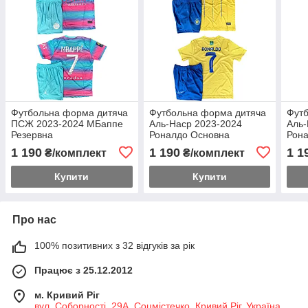
Футбольна форма дитяча
Футбольна форма дитяча
Фут
ПСЖ 2023-2024 МБаппе
Аль-Наср 2023-2024
Аль-
Резервна
Роналдо Основна
Рона
1 190
1 190
1 1
₴/комплект
₴/комплект
Купити
Купити
Про нас
100% позитивних з 32 відгуків за рік
Працює з 25.12.2012
м. Кривий Ріг
вул. Соборності, 29А, Соцмістечко, Кривий Ріг, Україна