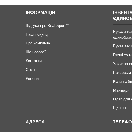
ІНФОРМАЦІЯ
ІНВЕНТ
ЄДИНО
Відгуки про Real Sport™
Рукавички
Наші покупці
єдиноборс
Про компанію
Рукавички
Що нового?
Груші та м
Контакти
Захисна а
Статті
Боксерськ
Регіони
Капи та б
Маківари,
Одяг для 
Ще >>>