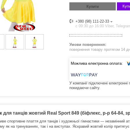
Купи
Купити
+380 (98) 111-22-33
с 09:30 до 16:00 Viber, Telegra
повернення товару протягом 14 д
У компанії підключені електронні
покидаючи сайту.
 для танців жовтий Real Sport 849 (біфлекс, р-р 64-84, зр
иве спортивне плаття для танців і художньої гімнастики — незамінний ат
у як на тренуваннях, так і на виступах. Яскравий жовтий колір притягує