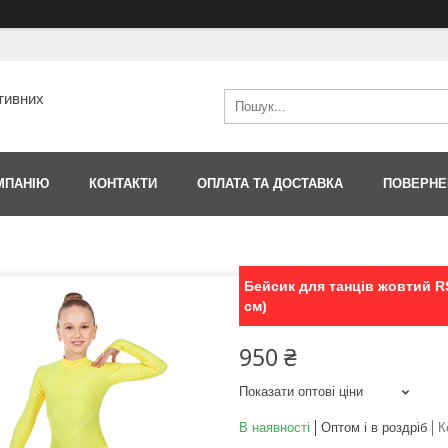
тивних
МПАНІЮ
КОНТАКТИ
ОПЛАТА ТА ДОСТАВКА
ПОВЕРНЕ
Бейсик для танців жовтий RS 
см)
950 ₴
Показати оптові ціни
В наявності
Оптом і в роздріб
К