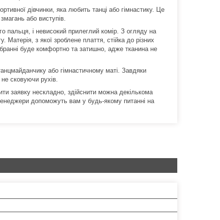
ртивної дівчинки, яка любить танці або гімнастику. Це
 змагань або виступів.
го пальця, і невисокий прилеглий комір. З огляду на
. Матерія, з якої зроблене плаття, стійка до різних
 вбранні буде комфортно та затишно, адже тканина не
 танцмайданчику або гімнастичному маті. Завдяки
 не сковуючи рухів.
мити заявку нескладно, здійснити можна декількома
менеджери допоможуть вам у будь-якому питанні на