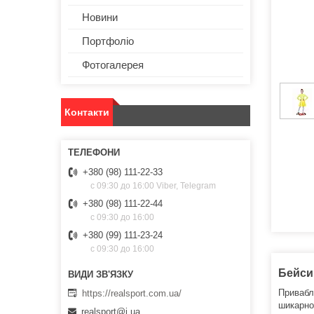
Новини
Портфоліо
Фотогалерея
Контакти
+380 (98) 111-22-33
с 09:30 до 16:00 Viber, Telegram
+380 (98) 111-22-44
с 09:30 до 16:00
+380 (99) 111-23-24
с 09:30 до 16:00
Бейсик
Привабл
https://realsport.com.ua/
шикарном
realsport@i.ua