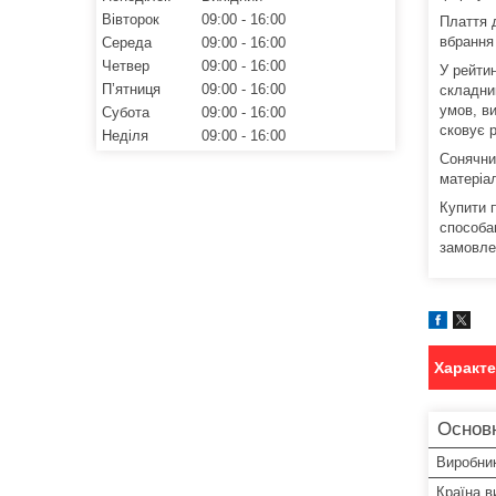
Вівторок
09:00
16:00
Плаття д
вбрання 
Середа
09:00
16:00
Четвер
09:00
16:00
У рейтин
Пʼятниця
09:00
16:00
складник
умов, ви
Субота
09:00
16:00
сковує 
Неділя
09:00
16:00
Сонячни
матеріал
Купити 
способа
замовле
Характ
Основн
Виробни
Країна в