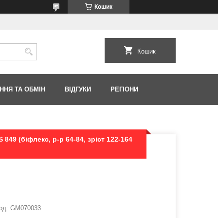
Кошик
Кошик
ННЯ ТА ОБМІН
ВІДГУКИ
РЕГІОНИ
849 (біфлекс, р-р 64-84, зріст 122-164
од:
GM070033