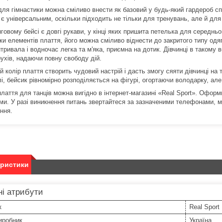
ля гімнастики можна сміливо внести як базовий у будь-який гардероб спо
є універсальним, оскільки підходить не тільки для тренувань, але й для
говому бейсі є довгі рукави, у кінці яких пришита петелька для середньо
и елементів плаття, його можна сміливо віднести до закритого типу одягу
тривала і водночас легка та м'яка, приємна на дотик. Дівчинці в такому
рухів, надаючи повну свободу дій.
й колір плаття створить чудовий настрій і дасть змогу сяяти дівчинці на
і, бейсик рівномірно розподіляється на фігурі, огортаючи володарку, але
плаття для танців можна вигідно в інтернет-магазині «Real Sport». Офор
ми. У разі виникнення питань звертайтеся за зазначеними телефонами, 
ння.
еристики
і атрибути
к
Real Sport
иробник
Україна