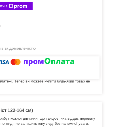
ти з
m
нів
за домовленістю
 платежі. Тепер ви можете купити будь-який товар не
іст 122-164 см)
рибут кожної дівчинки, що танцює, яка віддає перевагу
 погляд і не залишить юну леді без належної уваги.