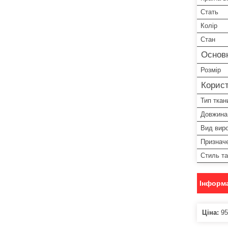
Стать
Колір
Стан
Основ
Розмір
Корист
Тип ткан
Довжина
Вид вир
Признач
Стиль т
Інформа
Ціна:
95