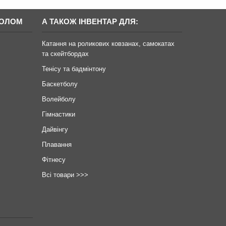
БОЛОМ
А ТАКОЖ ІНВЕНТАР ДЛЯ:
Катання на роликових ковзанах, самокатах
та скейтбордах
Тенісу та бадмінтону
Баскетболу
Волейболу
Гімнастики
Дайвінгу
Плавання
Фітнесу
Всі товари >>>