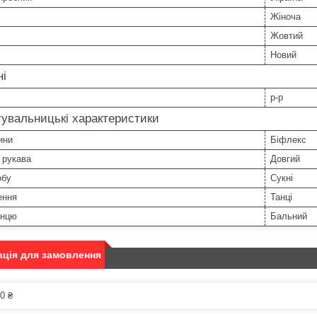
Жіноча
Жовтий
Новий
ні
р-р
увальницькі характеристики
ини
Біфлекс
 рукава
Довгий
обу
Сукні
ення
Танці
анцю
Бальний
ція для замовлення
0 ₴