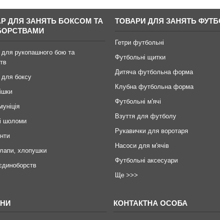
АР ДЛЯ ЗАНЯТЬ БОКСОМ ТА
ТОВАРИ ДЛЯ ЗАНЯТЬ ФУТ
БОРСТВАМИ
Гетри футбольні
 для рукопашного бою та
Футбольні щитки
тв
Дитяча футбольна форма
 для боксу
Клубна футбольна форма
ішки
Футбольні м'ячі
муніція
Взуття для футболу
і шоломи
Рукавички для воротаря
инти
Насоси для м'ячів
 лапи, хлопушки
Футбольні аксесуари
єдиноборств
Ще >>>