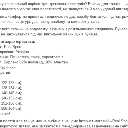
 універсальний варіант для тренувань і виступів? Бейсик для танців — ч
 надовго зберігає свої властивості, не зношується й має чудовий вигляд
ійка комфортно прилягає і водночас не дає виробу бовтатися під час різ
ляючись на фігурі, дає повну свободу та комфорт у танці.
іфлекс схожий на водолазку, з'єднану з розкльошеною спідницею. Рукава
 не закочуватися під час виконання різних рухів руками.
ві характеристики:
: Real Sport
иробник: Україна
ення:
Гімнастика, танці
, хореографія
л: Біфлекс 82% поліамід, 18% еластан
Класичний
Довгий
т 122-128 см);
т 128-134 см);
т 140-146 см);
т 146-152 см);
т 152-158 см);
т 158-164 см)
Жовтий
и плаття для танців можна вигідно в нашому інтернет-магазині «Real Spo
воротного зв'язку, або зв'яжетеся з менеджерами за зазначеними на сай