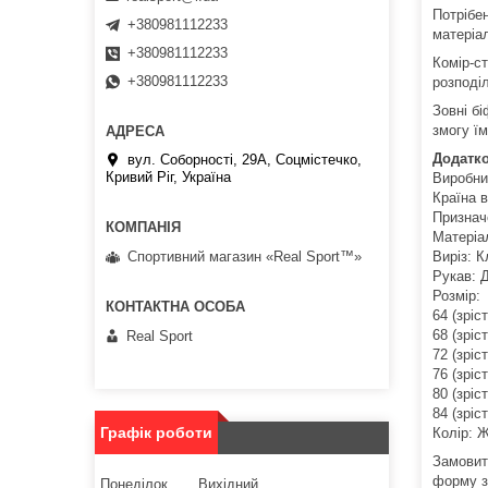
Потрібен
+380981112233
матеріал
+380981112233
Комір-ст
+380981112233
розподі
Зовні б
змогу їм
Додатко
вул. Соборності, 29А, Соцмістечко,
Кривий Ріг, Україна
Виробник
Країна в
Признач
Матеріа
Виріз: 
Спортивний магазин «Real Sport™»
Рукав: 
Розмір:
64 (зріс
68 (зріс
Real Sport
72 (зріс
76 (зріс
80 (зріс
84 (зріс
Графік роботи
Колір: 
Замовит
форму з
Понеділок
Вихідний