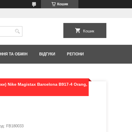
Кошик
Кошик
ННЯ ТА ОБМІН
ВІДГУКИ
РЕГІОНИ
и) Nike Magistax Barcelona B917-4 Orang,
од:
FB180033