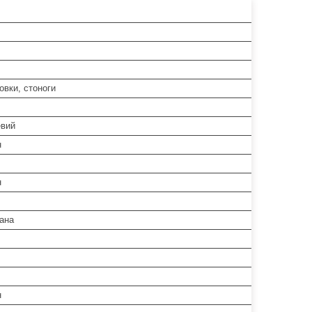
овки, стоноги
вий
н
н
ана
н