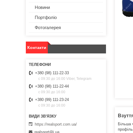
Новини
Портфоліо
Фотогалерея
Контакти
+380 (98) 111-22-33
с 09:30 до 16:00 Viber, Telegram
+380 (98) 111-22-44
с 09:30 до 16:00
+380 (99) 111-23-24
с 09:30 до 16:00
Взуття
Більша 
https://realsport.com.ua/
профіль
realsport@i.ua