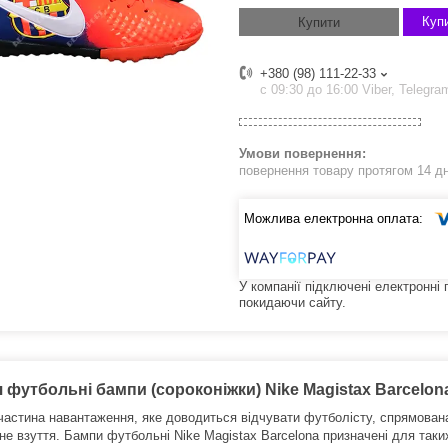
Купи
Купити
+380 (98) 111-22-33
с 09:30 до 16:00 Viber, Telegra
повернення товару протягом 14 д
У компанії підключені електронні
покидаючи сайту.
 футбольні бампи (сороконіжки) Nike Magistax Barcelona
частина навантаження, яке доводиться відчувати футболісту, спрямована 
не взуття.
Бампи футбольні Nike Magistax Barcelona призначені для таких