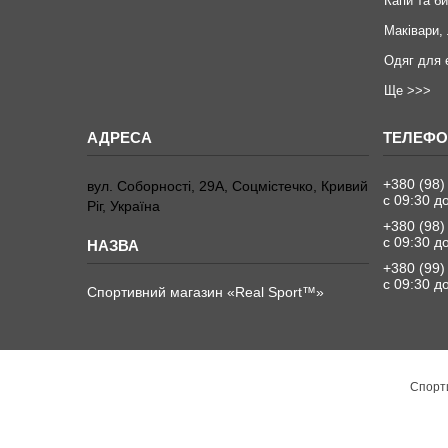
Капи та б
Маківари,
Одяг для 
Ще >>>
+380 (98)
вул. Соборності, 29А, Соцмістечко, Кривий
с 09:30 д
Ріг, Україна
+380 (98)
с 09:30 д
+380 (99)
с 09:30 д
Спортивний магазин «Real Sport™»