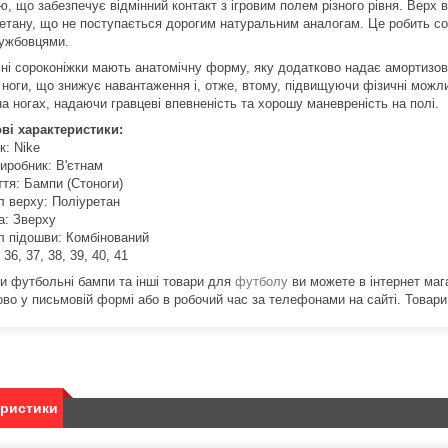
, що забезпечує відмінний контакт з ігровим полем різного рівня.
Верх в
ретану, що не поступається дорогим натуральним аналогам.
Це робить со
ужбовцями.
ні сороконіжки мають анатомічну форму, яку додатково надає амортизов
 ноги, що знижує навантаження і, отже, втому, підвищуючи фізичні можли
а ногах, надаючи гравцеві впевненість та хорошу маневреність на полі.
ві характеристики:
к: Nike
виробник: В'єтнам
ття: Бампи (Стоноги)
л верху: Поліуретан
а: Зверху
л підошви: Комбінований
 36, 37, 38, 39, 40, 41
и футбольні бампи та інші товари для
футболу
ви можете в інтернет маг
ово у письмовій формі або в робочий час за телефонами на сайті.
Товари
еристики