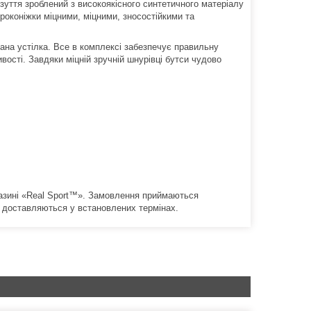
зуття зроблений з високоякісного синтетичного матеріалу
роконіжки міцними, міцними, зносостійкими та
ана устілка.
Все в комплексі забезпечує правильну
вості.
Завдяки міцній зручній шнурівці бутси чудово
азині «Real Sport™».
Замовлення приймаються
 доставляються у встановлених термінах.