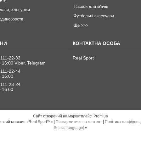
инти
Насоси для м'ячів
 лапи, хлопушки
Футбольні аксесуари
єдиноборств
Ще >>>
 111-22-33
Real Sport
о 16:00 Viber, Telegram
 111-22-44
о 16:00
 111-23-24
о 16:00
Сайт створений на маркетплейсі
Prom.ua
Спортивний магазин «Real Sport™» |
Поскаржитися на контент
|
Політика конфіденц
Select Language
▼