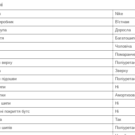
ні
к
Nike
иробник
В'єтнам
рупа
Доросла
тя
Багатошип
Чоловіча
Помаранче
л верху
Поліурета
а
Зверху
л підошви
Поліурета
ипи
Ні
лки
Амортизов
і шипи
Ні
ні покриття бутс
Ні
а
Так
 шипів
Поліурета