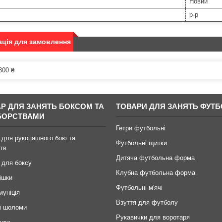
Новий
р-р
ція для замовлення
300 ₴
АР ДЛЯ ЗАНЯТЬ БОКСОМ ТА
ТОВАРИ ДЛЯ ЗАНЯТЬ ФУТ
БОРСТВАМИ
Гетри футбольні
 для рукопашного бою та
Футбольні щитки
тв
Дитяча футбольна форма
 для боксу
Клубна футбольна форма
ішки
Футбольні м'ячі
муніція
Взуття для футболу
і шоломи
Рукавички для воротаря