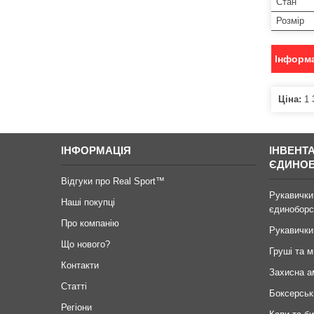
Стан
Розмір
Інформа
Ціна:
1 
ІНФОРМАЦІЯ
ІНВЕНТ
ЄДИНО
Відгуки про Real Sport™
Рукавички
Наші покупці
єдиноборс
Про компанію
Рукавички
Що нового?
Груші та м
Контакти
Захисна а
Статті
Боксерськ
Регіони