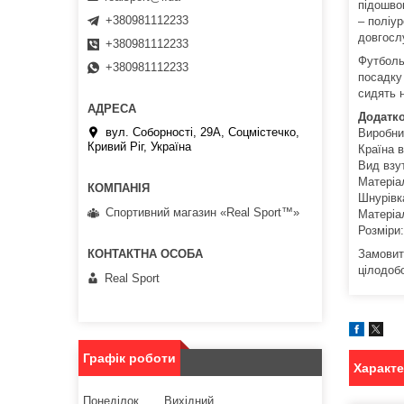
підошвою
+380981112233
– поліу
довгосл
+380981112233
Футболь
+380981112233
посадку
сидять н
Додатко
вул. Соборності, 29А, Соцмістечко,
Виробни
Кривий Ріг, Україна
Країна 
Вид взу
Матеріа
Шнурівк
Спортивний магазин «Real Sport™»
Матеріа
Розміри:
Замовит
цілодоб
Real Sport
Графік роботи
Характ
Понеділок
Вихідний