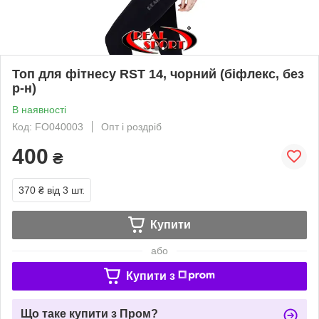
Топ для фітнесу RST 14, чорний (біфлекс, без
р-н)
В наявності
Код: FO040003
Опт і роздріб
400
₴
370 ₴
від 3 шт.
Купити
або
Купити з
Що таке купити з Пром?