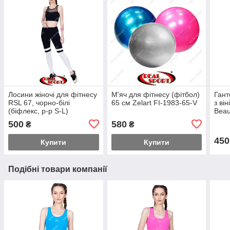
Лосини жіночі для фітнесу
М'яч для фітнесу (фітбол)
Гант
RSL 67, чорно-білі
65 см Zelart FI-1983-65-V
з ві
(біфлекс, р-р S-L)
Beau
500
580
₴
₴
450
Купити
Купити
Подібні товари компанії