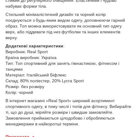
стійкий до регулярного очищення.
Еластичний і чудово
набуває форми тіла.
Стильний мінімалістичний дизайн та чорний колір
поєднуються з будь-яким видом одягу, доповнюючи гарний
образ.
Топ можна використовувати як основний тип одягу
верх, або піддевати під низ футболки та інших елементів
верху.
Додаткові характеристики
:
Виробник: Real Sport
Країна виробник: Україна
Тип: Топ спортивний для занять гімнастикою, фітнесом і
танцями
Матеріал: Італійський Біфлекс
Склад: 80% поліестер, 20% Lycra Sport
Розмір: без розміру
Колір: чорний
В інтернет магазині «Real Sport» широкий асортимент
спортивного одягу, в тому числі і топів для фітнесу. Вибирайте
ті, що до душі, міряйте розміри і швидше замовляйте.
Замовлення приймаються цілодобово і обробляються
менеджерами в найкоротші терміни.
Приховати