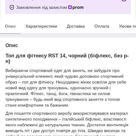
Замовлення під захистом
Опис
Характеристики
Доставка
Оплата
Умови п
Опис
Топ для фітнесу RST 14, чорний (біфлекс, без р-
н)
Вибираючи спортивний одяг для занять, не забудьте про
універсальний елемент, який чудово доповнює спортивний
образ – топ для фітнесу.
Нещодавно жінки освоїли для себе
новий вид одягу для тренувань, одночасно зручний і
практичний.
Фітнес, танці, йога, гімнастика чи силові
тренування – будь-який вид спортивного заняття з топом
стане комфортним та бажаним.
Для пошиття спортивного виробу використовувався матеріал
синтетичного походження – італійський біфлекс, властивості
якого наближені до натуральних тканин.
Достатня вентиляція
виводить піт і дає доступ повітря до тіла.
Швидко висихає та