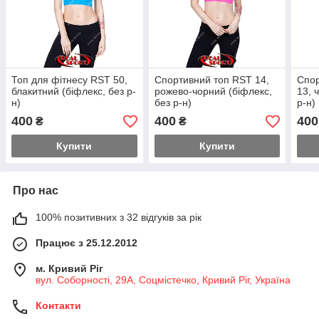
Топ для фітнесу RST 50,
Спортивний топ RST 14,
Спор
блакитний (біфлекс, без р-
рожево-чорний (біфлекс,
13, 
н)
без р-н)
р-н)
400
400
400
₴
₴
Купити
Купити
Про нас
100% позитивних з 32 відгуків за рік
Працює з 25.12.2012
м. Кривий Ріг
вул. Соборності, 29А, Соцмістечко, Кривий Ріг, Україна
Контакти