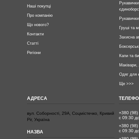
Рукавички
Наші покупці
єдиноборс
Про компанію
Рукавички
Що нового?
Груші та м
Контакти
Захисна а
Статті
Боксерськ
Регіони
Капи та б
Маківари,
Одяг для 
Ще >>>
+380 (98)
вул. Соборності, 29А, Соцмістечко, Кривий
с 09:30 д
Ріг, Україна
+380 (98)
с 09:30 д
+380 (99)