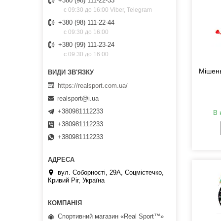
+380 (98) 111-22-33
с 09:30 до 16:00 Viber, Telegram
+380 (98) 111-22-44
с 09:30 до 16:00
+380 (99) 111-23-24
с 09:30 до 16:00
Мішень
https://realsport.com.ua/
realsport@i.ua
+380981112233
В 
+380981112233
+380981112233
вул. Соборності, 29А, Соцмістечко,
Кривий Ріг, Україна
Спортивний магазин «Real Sport™»