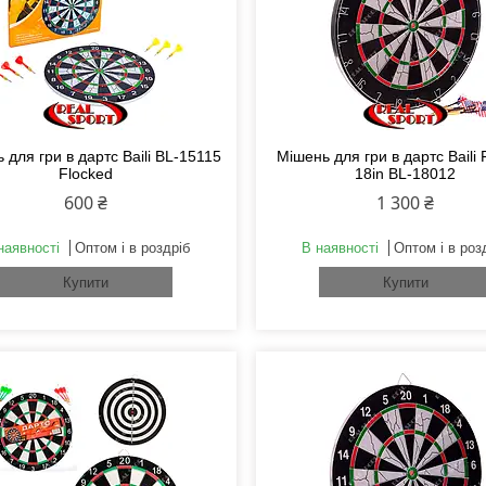
 для гри в дартс Baili BL-15115
Мішень для гри в дартс Baili 
Flocked
18in BL-18012
600 ₴
1 300 ₴
наявності
Оптом і в роздріб
В наявності
Оптом і в роз
Купити
Купити