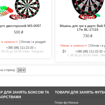
ртс двосторонній MS-0097
Мішень для гри в дартс Baili 
17in BL-17115
500 ₴
730 ₴
 в наявності
Оптом і в роздріб
Немає в наявності
Оптом і в 
+380 (98) 111-22-33
 09:30 до 16:00 Viber, Telegram
+380 (98) 111-22-33
с 09:30 до 16:00 Viber, Te
АР ДЛЯ ЗАНЯТЬ БОКСОМ ТА
ТОВАРИ ДЛЯ ЗАНЯТЬ ФУТ
БОРСТВАМИ
Гетри футбольні