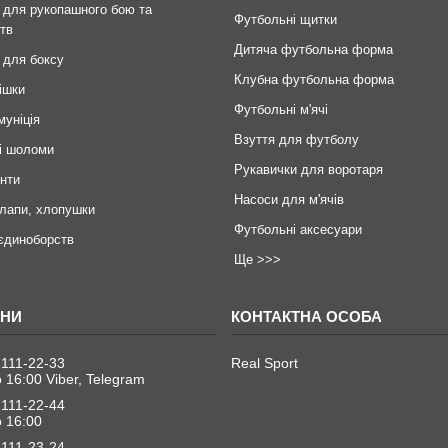
 для рукопашного бою та
Футбольні щитки
тв
Дитяча футбольна форма
 для боксу
Клубна футбольна форма
ішки
Футбольні м'ячі
муніція
Взуття для футболу
і шоломи
Рукавички для воротаря
инти
Насоси для м'ячів
 лапи, хлопушки
Футбольні аксесуари
єдиноборств
Ще >>>
 111-22-33
Real Sport
о 16:00 Viber, Telegram
 111-22-44
о 16:00
 111-23-24