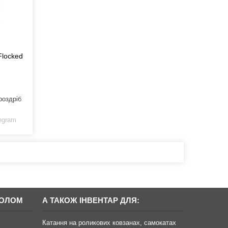
Flocked
роздріб
legram
БОЛОМ
А ТАКОЖ ІНВЕНТАР ДЛЯ:
Катання на роликових ковзанах, самокатах