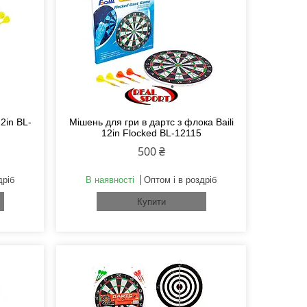
12in BL-
Мішень для гри в дартс з флока Baili
12in Flocked BL-12115
500 ₴
дріб
В наявності
Оптом і в роздріб
Купити