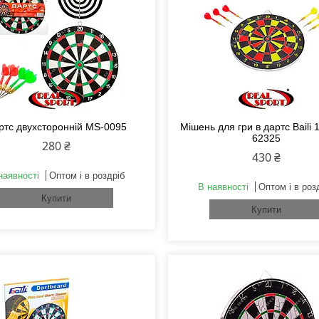
ртс двухсторонній MS-0095
Мішень для гри в дартс Baili 
62325
280 ₴
430 ₴
наявності
Оптом і в роздріб
В наявності
Оптом і в роз
Купити
Купити