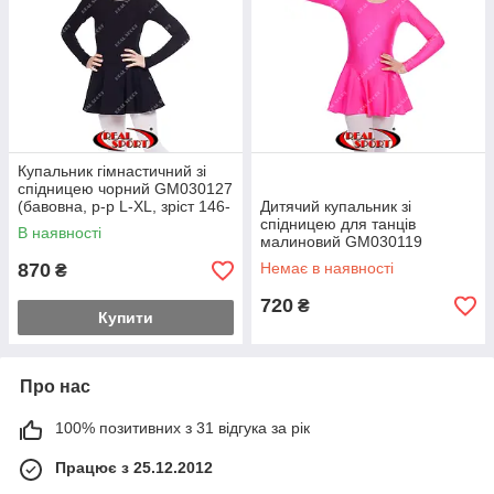
Купальник гімнастичний зі
спідницею чорний GM030127
(бавовна, р-р L-XL, зріст 146-
Дитячий купальник зі
164 см)
спідницею для танців
В наявності
малиновий GM030119
(біфлекс, р-р 1-M, зріст 98-
870
Немає в наявності
₴
134 см)
720
₴
Купити
Про нас
100% позитивних з 31 відгука за рік
Працює з 25.12.2012