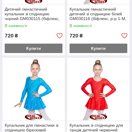
Дитячий гімнастичний
Купальник гімнастичний
купальник зі спідницею
дитячий зі спідницею білий
чорний GM030115 (біфлекс,
GM030116 (біфлекс, р-р 1-M,
р-р 1-M, зріст 98-134 см)
зріст 98-134 см)
В наявності
В наявності
720
720
₴
₴
Купити
Купити
Купальник для гімнастики зі
Купальник зі спідницею для
спідницею бірюзовий
танців дитячий червоний