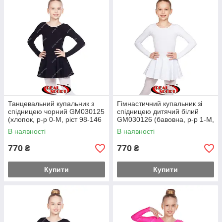
Танцевальний купальник з
Гімнастичний купальник зі
спідницею чорний GM030125
спідницею дитячий білий
(хлопок, р-р 0-M, ріст 98-146
GM030126 (бавовна, р-р 1-M,
см)
зріст 98-134 см)
В наявності
В наявності
770
770
₴
₴
Купити
Купити