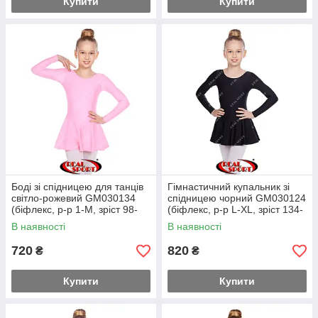
Купити
Купити
Боді зі спідницею для танців
Гімнастичний купальник зі
світло-рожевий GM030134
спідницею чорний GM030124
(біфлекс, р-р 1-M, зріст 98-
(біфлекс, р-р L-XL, зріст 134-
134 см)
155 см)
В наявності
В наявності
720
820
₴
₴
Купити
Купити