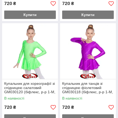
720
720
₴
₴
Купити
Купити
Купальник для хореографії зі
Купальник для танців зі
спідницею салатовий
спідницею фіолетовий
GM030120 (біфлекс, р-р 1-M,
GM030118 (біфлекс, р-р 1-M,
зріст 98-134 см)
зріст 98-134 см)
В наявності
В наявності
720
720
₴
₴