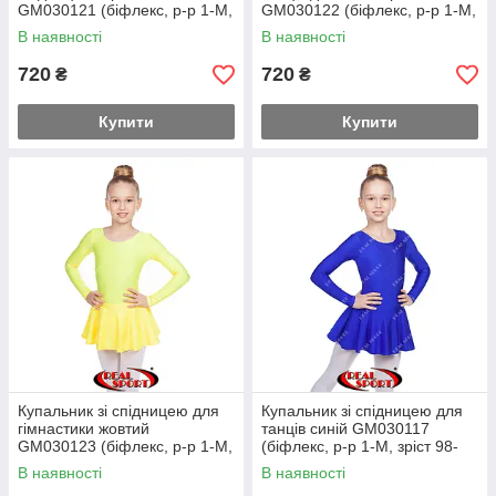
GM030121 (біфлекс, р-р 1-M,
GM030122 (біфлекс, р-р 1-M,
зріст 98-134 см)
зріст 98-134 см)
В наявності
В наявності
720
720
₴
₴
Купити
Купити
Купальник зі спідницею для
Купальник зі спідницею для
гімнастики жовтий
танців синій GM030117
GM030123 (біфлекс, р-р 1-M,
(біфлекс, р-р 1-M, зріст 98-
зріст 98-134 см)
134 см)
В наявності
В наявності