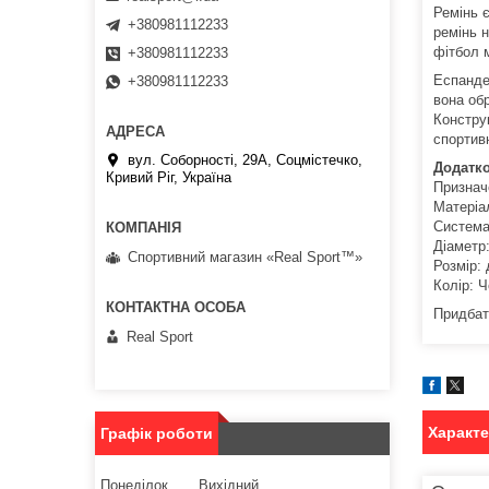
Ремінь є
+380981112233
ремінь н
фітбол 
+380981112233
Еспанде
+380981112233
вона обр
Конструк
спортив
вул. Соборності, 29А, Соцмістечко,
Додатко
Кривий Ріг, Україна
Признач
Матеріа
Система
Діаметр
Спортивний магазин «Real Sport™»
Розмір:
Колір: 
Придбати
Real Sport
Характ
Графік роботи
Понеділок
Вихідний