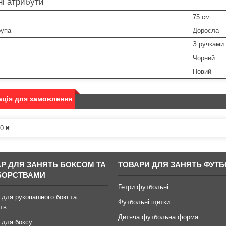
і атрибути
75 см
рупа
Доросла
З ручками
Чорний
Новий
ція для замовлення
0 ₴
АР ДЛЯ ЗАНЯТЬ БОКСОМ ТА
ТОВАРИ ДЛЯ ЗАНЯТЬ ФУТ
БОРСТВАМИ
Гетри футбольні
 для рукопашного бою та
Футбольні щитки
тв
Дитяча футбольна форма
 для боксу