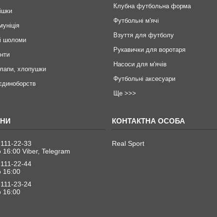
Клубна футбольна форма
ішки
Футбольні м'ячі
муніція
Взуття для футболу
і шоломи
Рукавички для воротаря
инти
Насоси для м'ячів
 лапи, хлопушки
Футбольні аксесуари
єдиноборств
Ще >>>
 111-22-33
Real Sport
о 16:00 Viber, Telegram
 111-22-44
о 16:00
 111-23-24
о 16:00