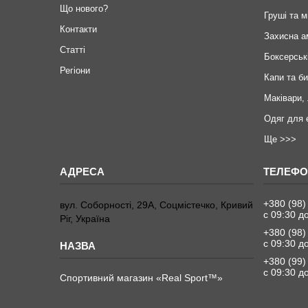
Що нового?
Груші та м
Контакти
Захисна а
Статті
Боксерськ
Регіони
Капи та б
Маківари,
Одяг для 
Ще >>>
+380 (98)
вул. Соборності, 29А, Соцмістечко, Кривий
с 09:30 д
Ріг, Україна
+380 (98)
с 09:30 д
+380 (99)
с 09:30 д
Спортивний магазин «Real Sport™»