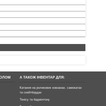
БОЛОМ
А ТАКОЖ ІНВЕНТАР ДЛЯ:
Катання на роликових ковзанах, самокатах
та скейтбордах
Тенісу та бадмінтону