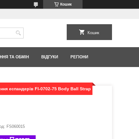
Кошик
Кошик
ННЯ ТА ОБМІН
ВІДГУКИ
РЕГІОНИ
ння еспандерів FI-0702-75 Body Ball Strap
од:
FS060015