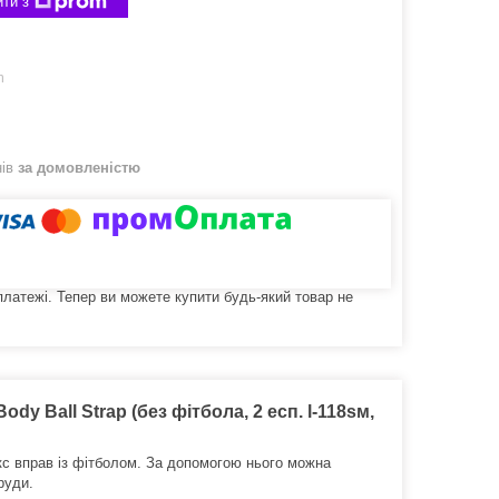
ти з
m
нів
за домовленістю
 платежі. Тепер ви можете купити будь-який товар не
dy Ball Strap (без фітбола, 2 есп. l-118sм,
с вправ із фітболом.
За допомогою нього можна
руди.