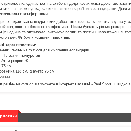
 стрічкою, яка одягається на фітбол, і додаткових еспандерів, що закрі
а м'ячі, а також вушка, за які чіпляються карабіни з
еспандерами
.
Довжин
максимально комфортними.
ри складаються із шнура, який добре тягнеться та ручки, яку зручно утри
облена, заняття безпечні та ефективні.
Пояси бувають різних розмірів, і
ція надійна та витривала, витримує великі та постійні навантаження, то
ного залу.
Фітбол у комплекті відсутній.
ві характеристики:
ення: Ремінь на фітболі для кріплення еспандерів
л: Пластик, поліуретан
 Анти-розрив: Є
: 75 см
 довжина 118 см, діаметр 75 см
Чорний
 ремінь на фітбол ви зможете в інтернет магазині «Real Sport» швидко т
еристики