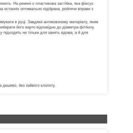
плюють.
На ремені є пластикова застібка, яка фіксує
а останніх оптимально підібрана, роблячи вправи з
мувати в руці.
Завдяки антиковзному матеріалу, яким
 вибирати його варто відповідно до діаметра фітболу.
му підходить не тільки для занять вдома, а й для
а дешево, без зайвого клопоту.