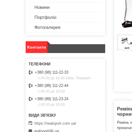
Новини
Портфоліо
Фотогалерея
Контакти
+380 (98) 111-22-33
с 09:30 до 16:00 Viber, Telegram
+380 (98) 111-22-44
с 09:30 до 16:00
+380 (99) 111-23-24
с 09:30 до 16:00
Ремінь
чорни
Ремінь 
https://realsport.com.ua/
прокачат
realsport@i.ua