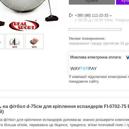
Купи
Купити
+380 (98) 111-22-33
с 09:30 до 16:00 Viber, Telegra
повернення товару протягом 14 д
У компанії підключені електронні
покидаючи сайту.
 на фітбол d-75см для кріплення еспандерів FI-0702-75 Bo
й)
на фітбол для кріплення еспандерів допомагає значно розширити комплек
и більше м'язів, переважно це біцепси, трицепси, м'язи плечовий пояс і г