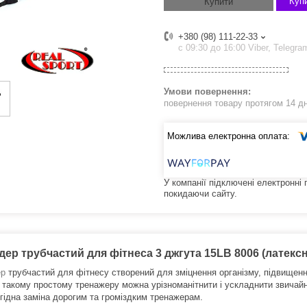
Купи
Купити
+380 (98) 111-22-33
с 09:30 до 16:00 Viber, Telegra
повернення товару протягом 14 д
У компанії підключені електронні
покидаючи сайту.
ер трубчастий для фітнеса 3 джгута 15LB 8006 (латексни
ер
трубчастий для фітнесу створений для зміцнення організму, підвищенн
 такому простому тренажеру можна урізноманітнити і ускладнити звичайн
 гідна заміна дорогим та громіздким тренажерам.