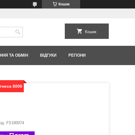
Кошик
Кошик
ННЯ ТА ОБМІН
ВІДГУКИ
РЕГІОНИ
тнеса 8006
од:
FS180074