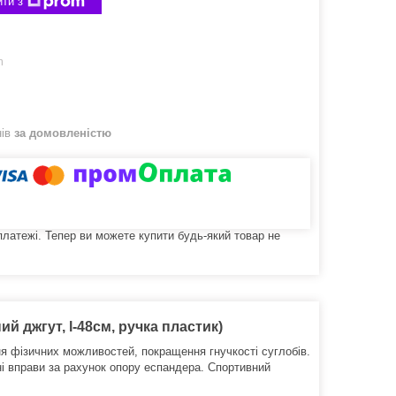
ти з
m
нів
за домовленістю
 платежі. Тепер ви можете купити будь-який товар не
й джгут, l-48см, ручка пластик)
я фізичних можливостей, покращення гнучкості суглобів.
і вправи за рахунок опору еспандера.
Спортивний