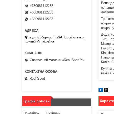
Еспанде
+380981112233
еспандер
дозволя
+380981112233
Тренажер
+380981112233
потрену
покращу
Додатко
вул. Соборності, 29А, Соцмістечко,
Тип: Есп
Кривий Ріг, Україна
Матеріа
Розмір:
Кількіст
Наванта
Спортивний магазин «Real Sport™»
Колір: С
Купити е
вами в 
Real Sport
Характ
Графік роботи
Понеділок
Вихідний