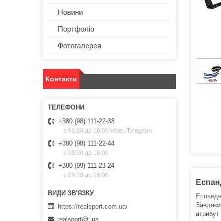
Новини
Портфоліо
Фотогалерея
Контакти
+380 (98) 111-22-33
с 09:30 до 16:00 Viber, Telegram
+380 (98) 111-22-44
с 09:30 до 16:00
+380 (99) 111-23-24
с 09:30 до 16:00
Еспанд
Еспанд
Завдяки
https://realsport.com.ua/
атрибут
realsport@i.ua