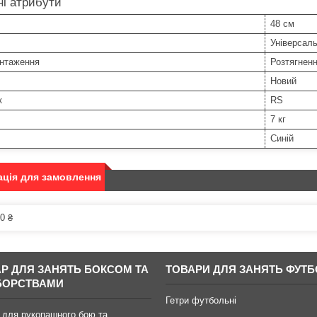
і атрибути
48 см
Універсал
антаження
Розтягнен
Новий
к
RS
7 кг
Синій
ція для замовлення
0 ₴
АР ДЛЯ ЗАНЯТЬ БОКСОМ ТА
ТОВАРИ ДЛЯ ЗАНЯТЬ ФУТ
БОРСТВАМИ
Гетри футбольні
 для рукопашного бою та