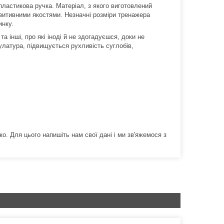
 пластикова ручка.
Матеріал, з якого виготовлений
озитивними якостями.
Незначні розміри тренажера
инку.
 та інші, про які іноді й не здогадуєшся, доки не
улатура, підвищується рухливість суглобів,
о. Для цього напишіть нам свої дані і ми зв'яжемося з