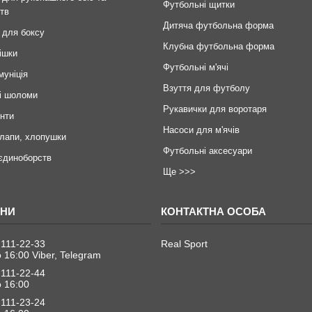
Футбольні щитки
тв
Дитяча футбольна форма
 для боксу
Клубна футбольна форма
ішки
Футбольні м'ячі
муніція
Взуття для футболу
і шоломи
Рукавички для воротаря
инти
Насоси для м'ячів
 лапи, хлопушки
Футбольні аксесуари
єдиноборств
Ще >>>
 111-22-33
Real Sport
о 16:00 Viber, Telegram
 111-22-44
о 16:00
 111-23-24