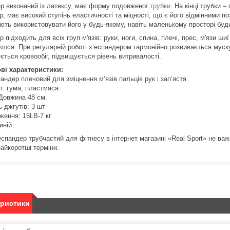
р виконаний із латексу, має форму подовженої
трубки
.
На кінці трубки –
, має високий ступінь еластичності та міцності, що є його відмінними п
ють використовувати його у будь-якому, навіть маленькому просторі буд
 підходить для всіх груп м'язів: руки, ноги, спина, плечі, прес, м'язи шиї
єшся.
При регулярній роботі з еспандером гармонійно розвивається муск
ється кровообіг, підвищується рівень витривалості.
ві характеристики:
андер плечовий для зміцнення м’язів пальців рук і зап’ястя
л: гума, пластмаса
 Довжина 48 см.
ь джгутів: 3 шт
ження: 15LB-7 кг
иній
спандер трубчастий для фітнесу в інтернет магазині «Real Sport» не важк
найкоротші терміни.
еристики