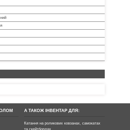
ьний
ня
БОЛОМ
А ТАКОЖ ІНВЕНТАР ДЛЯ:
Катання на роликових ковзанах, самокатах
та скейтбордах