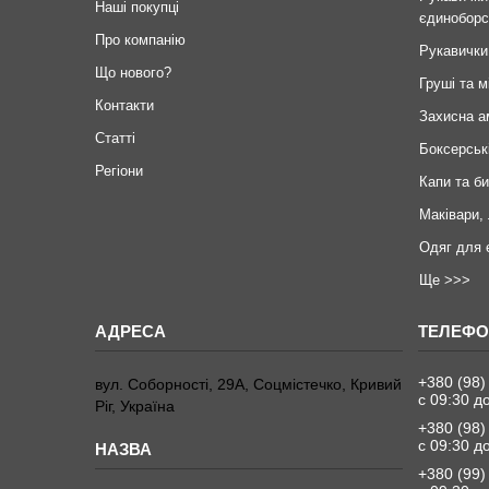
Наші покупці
єдиноборс
Про компанію
Рукавички
Що нового?
Груші та м
Контакти
Захисна а
Статті
Боксерськ
Регіони
Капи та б
Маківари,
Одяг для 
Ще >>>
+380 (98)
вул. Соборності, 29А, Соцмістечко, Кривий
с 09:30 д
Ріг, Україна
+380 (98)
с 09:30 д
+380 (99)